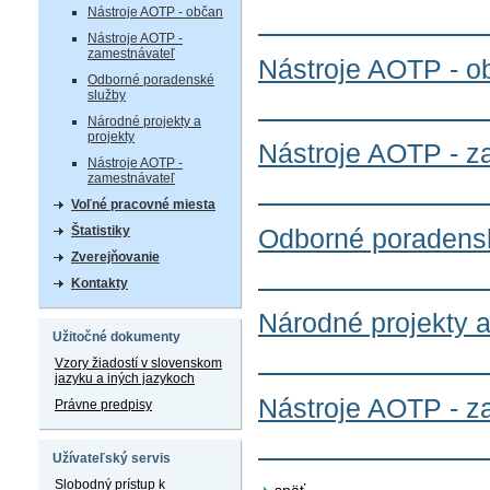
Nástroje AOTP - občan
Nástroje AOTP -
zamestnávateľ
Nástroje AOTP - o
Odborné poradenské
služby
Národné projekty a
projekty
Nástroje AOTP - z
Nástroje AOTP -
zamestnávateľ
Voľné pracovné miesta
Štatistiky
Odborné poradens
Zverejňovanie
Kontakty
Národné projekty a
Užitočné dokumenty
Vzory žiadostí v slovenskom
jazyku a iných jazykoch
Nástroje AOTP - z
Právne predpisy
Užívateľský servis
Slobodný prístup k
späť