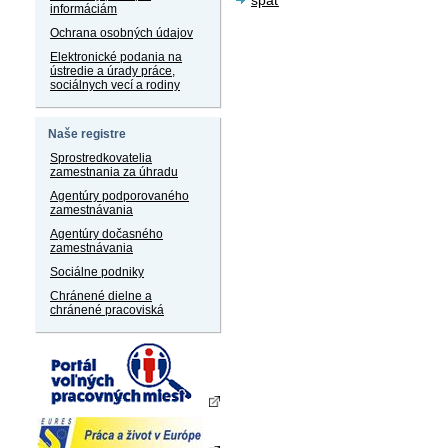
informáciám
Ochrana osobných údajov
Elektronické podania na
ústredie a úrady práce,
sociálnych vecí a rodiny
Naše registre
Sprostredkovatelia
zamestnania za úhradu
Agentúry podporovaného
zamestnávania
Agentúry dočasného
zamestnávania
Sociálne podniky
Chránené dielne a
chránené pracoviská