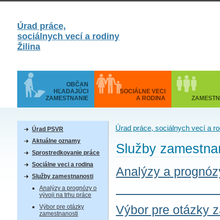
Úrad práce,
sociálnych vecí a rodiny
Žilina
OBČAN
HĽADAJÚCI
SOCIÁLNE VECI
ZAMESTNANIE
A RODINA
ZAMESTN
Úrad práce, sociálnych vecí a rod
Úrad PSVR
Aktuálne oznamy
Služby zamestna
Sprostredkovanie práce
Sociálne veci a rodina
Analýzy a prognózy
Služby zamestnanosti
Analýzy a prognózy o
vývoji na trhu práce
Výbor pre otázky 
Výbor pre otázky
zamestnanosti