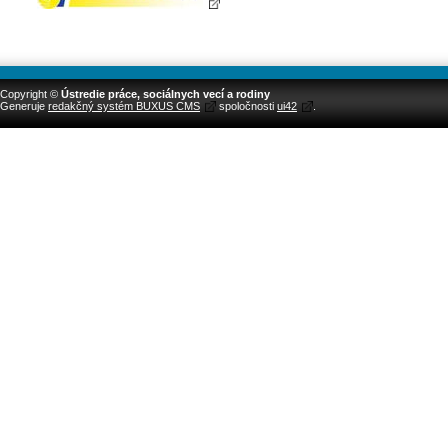
Copyright ©
Ústredie práce, sociálnych vecí a rodiny
Generuje
redakčný systém BUXUS CMS
spoločnosti
ui42
.