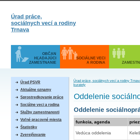
Úrad práce,
sociálnych vecí a rodiny
Trnava
OBČAN
HĽADAJÚCI
SOCIÁLNE VECI
ZAMESTNANIE
A RODINA
ZAMESTN
Úrad práce, sociálnych vecí a rodiny Trna
Úrad PSVR
kurately
Aktuálne oznamy
Oddelenie sociálno
Sprostredkovanie práce
Sociálne veci a rodina
Oddelenie sociálnoprá
Služby zamestnanosti
Voľné pracovné miesta
funkcia, agenda
prie
Štatistiky
Vedúca oddelenia
Keleš
Zverejňovanie