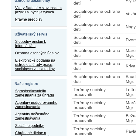
Aly D
Užitočné dokumenty
detí
Vzory žiadostí v slovenskom
Sociálnoprávna ochrana
jazyku a iných jazykoch
Vozár
detí
Právne predpisy
Sociálnoprávna ochrana
Nagy
detí
Užívateľský servis
Sociálnoprávna ochrana
Dvor
Slobodný prístup k
detí
informáciám
Sociálnoprávna ochrana
Mare
Ochrana osobných údajov
detí
Mgr.
Elektronické podania na
Sociálnoprávna ochrana
ústredie a úrady práce,
Kriva
detí
sociálnych vecí a rodiny
Sociálnoprávna ochrana
Baud
detí
Mgr.
Naše registre
Terénny sociálny
Lettr
Sprostredkovatelia
pracovník
Mgr.
zamestnania za úhradu
Terénny sociálny
Marč
Agentúry podporovaného
zamestnávania
pracovník
Mgr.
Agentúry dočasného
Terénny sociálny
Bežu
zamestnávania
pracovník
Mgr.
Sociálne podniky
Terénny sociálny
Pavla
Chránené dielne a
pracovník