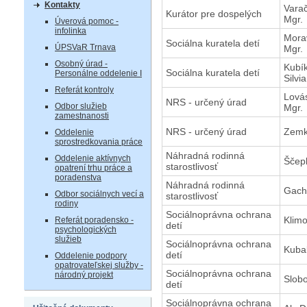
Kontakty
Vara
Kurátor pre dospelých
Mgr.
Úverová pomoc -
infolinka
Morav
Sociálna kuratela detí
ÚPSVaR Trnava
Mgr.
Osobný úrad -
Kubí
Sociálna kuratela detí
Personálne oddelenie I
Silvi
Referát kontroly
Lová
NRS - určený úrad
Odbor služieb
Mgr.
zamestnanosti
NRS - určený úrad
Zemk
Oddelenie
sprostredkovania práce
Náhradná rodinná
Oddelenie aktívnych
Ščep
starostlivosť
opatrení trhu práce a
poradenstva
Náhradná rodinná
Gach
Odbor sociálnych vecí a
starostlivosť
rodiny
Sociálnoprávna ochrana
Klimo
Referát poradensko -
detí
psychologických
služieb
Sociálnoprávna ochrana
Kubal
detí
Oddelenie podpory
opatrovateľskej služby -
Sociálnoprávna ochrana
národný projekt
Slobo
detí
Sociálnoprávna ochrana