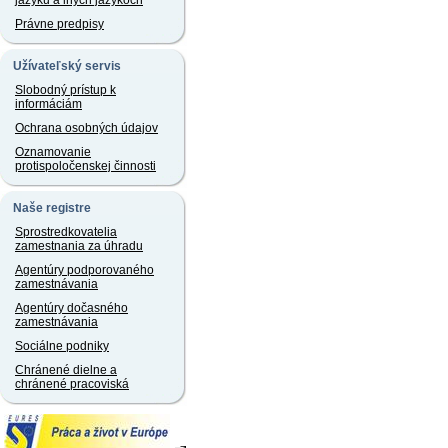
jazyku a iných jazykoch
Právne predpisy
Užívateľský servis
Slobodný prístup k
informáciám
Ochrana osobných údajov
Oznamovanie
protispoločenskej činnosti
Naše registre
Sprostredkovatelia
zamestnania za úhradu
Agentúry podporovaného
zamestnávania
Agentúry dočasného
zamestnávania
Sociálne podniky
Chránené dielne a
chránené pracoviská