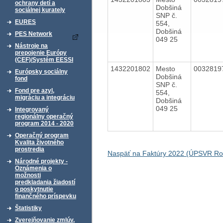
ochrany detí a
Dobšiná
sociálnej kurately
SNP č.
EURES
554,
Dobšiná
PES Network
049 25
Nástroje na
prepojenie Európy
(CEF)/Systém EESSI
1432201802
Mesto
003281
Európsky sociálny
Dobšiná
fond
SNP č.
Fond pre azyl,
554,
migráciu a integráciu
Dobšiná
049 25
Integrovaný
regionálny operačný
program 2014 - 2020
Operačný program
Kvalita životného
prostredia
Naspäť na Faktúry 2022 (ÚPSVR Ro
Národné projekty -
Oznámenia o
možnosti
predkladania žiadostí
o poskytnutie
finančného príspevku
Štatistiky
Zverejňovanie zmlúv,