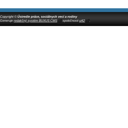
Copyright ©
Ústredie práce, sociálnych vecí a rodiny
Generuje
redakčný systém BUXUS CMS
spoločnosti
ui42
.