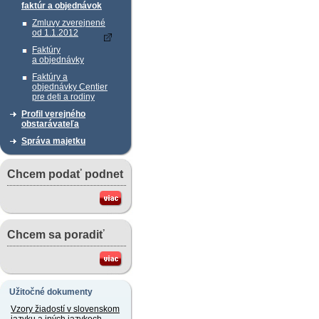
faktúr a objednávok
Zmluvy zverejnené
od 1.1.2012
Faktúry
a objednávky
Faktúry a
objednávky Centier
pre deti a rodiny
Profil verejného
obstarávateľa
Správa majetku
Chcem podať podnet
Chcem sa poradiť
Užitočné dokumenty
Vzory žiadostí v slovenskom