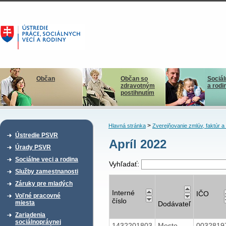
Občan
Občan so
Sociál
zdravotným
a rodi
postihnutím
>
Hlavná stránka
Zverejňovanie zmlúv, faktúr 
Ústredie PSVR
Apríl 2022
Úrady PSVR
Sociálne veci a rodina
Vyhľadať:
Služby zamestnanosti
Záruky pre mladých
Interné
IČO
Voľné pracovné
číslo
miesta
Dodávateľ
Zariadenia
sociálnoprávnej
1432201803
Mesto
003281