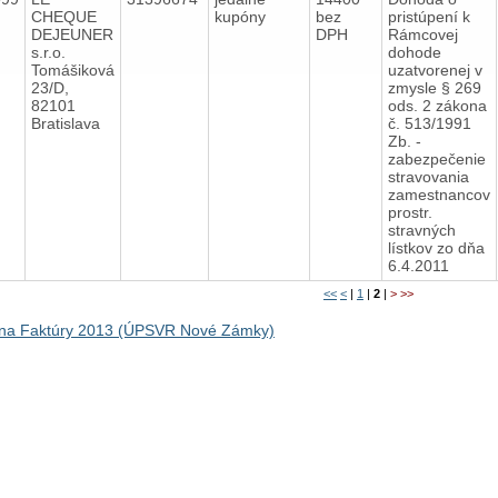
CHEQUE
kupóny
bez
pristúpení k
DEJEUNER
DPH
Rámcovej
s.r.o.
dohode
Tomášiková
uzatvorenej v
23/D,
zmysle § 269
82101
ods. 2 zákona
Bratislava
č. 513/1991
Zb. -
zabezpečenie
stravovania
zamestnancov
prostr.
stravných
lístkov zo dňa
6.4.2011
<<
<
|
1
|
2
|
>
>>
na Faktúry 2013 (ÚPSVR Nové Zámky)