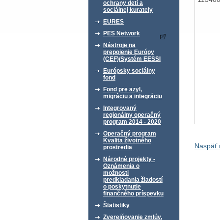
ochrany detí a
sociálnej kurately
EURES
PES Network
Nástroje na
prepojenie Európy
(CEF)/Systém EESSI
Európsky sociálny
fond
Fond pre azyl,
migráciu a integráciu
Integrovaný
regionálny operačný
program 2014 - 2020
Operačný program
Kvalita životného
Naspäť 
prostredia
Národné projekty -
Oznámenia o
možnosti
predkladania žiadostí
o poskytnutie
finančného príspevku
Štatistiky
Zverejňovanie zmlúv,