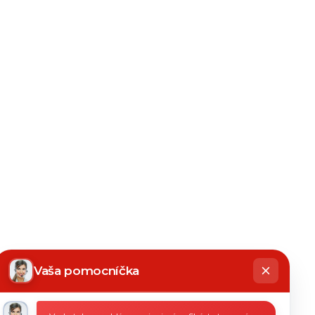
hatbot
íše
Vaša pomocníčka