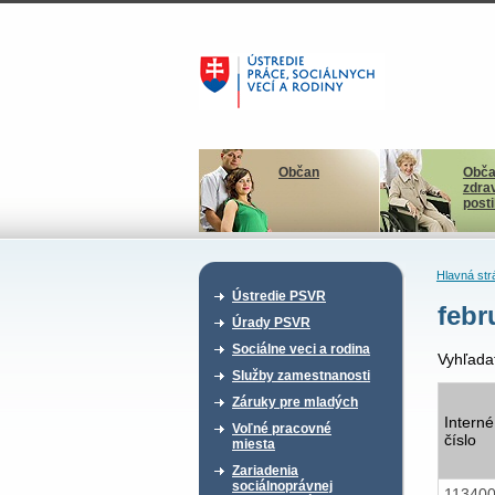
Občan
Obča
zdra
post
Hlavná str
Ústredie PSVR
febr
Úrady PSVR
Sociálne veci a rodina
Vyhľada
Služby zamestnanosti
Záruky pre mladých
Interné
Voľné pracovné
číslo
miesta
Zariadenia
sociálnoprávnej
11340