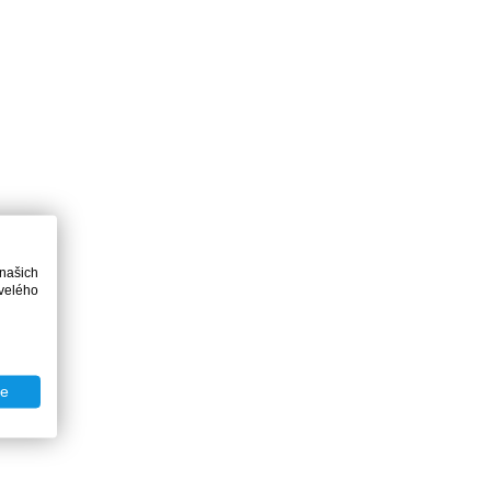
 našich
velého
te