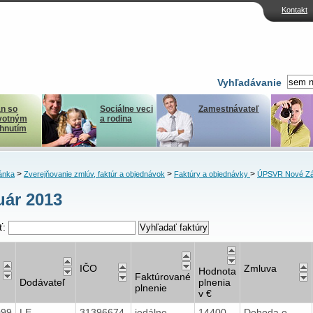
Kontakt
Vyhľadávanie
n so
Sociálne veci
Zamestnávateľ
votným
a rodina
ihnutím
>
>
>
ánka
Zverejňovanie zmlúv, faktúr a objednávok
Faktúry a objednávky
ÚPSVR Nové Z
uár 2013
ť:
IČO
Zmluva
Hodnota
Faktúrované
Dodávateľ
plnenia
plnenie
v €
099
LE
31396674
jedálne
14400
Dohoda o