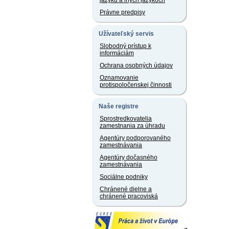
jazyku a iných jazykoch
Právne predpisy
Užívateľský servis
Slobodný prístup k
informáciám
Ochrana osobných údajov
Oznamovanie
protispoločenskej činnosti
Naše registre
Sprostredkovatelia
zamestnania za úhradu
Agentúry podporovaného
zamestnávania
Agentúry dočasného
zamestnávania
Sociálne podniky
Chránené dielne a
chránené pracoviská