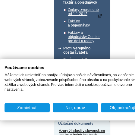
faktúr a objednávok
Zmluvy zverejnené
od 1.1.2012
Faktúry
a objednávky
Faktúry a
objednávky Centier
pre deti a rodiny
Profil verejného
obstarávateľa
Správa majetku
Používame cookies
Chcem podať podnet
Môžeme ich umiestniť na analýzu údajov o našich návštevníkoch, na zlepšenie
webových stránok, zobrazovanie prispôsobeného obsahu a na poskytovanie sk
zážitku z webových stránok. Pre viac informácií o cookies používame otvorené
nastavenia.
Chcem sa poradiť
Zamietnuť
Nie, uprav
Ok, pokračuj
Užitočné dokumenty
Vzory žiadostí v slovenskom