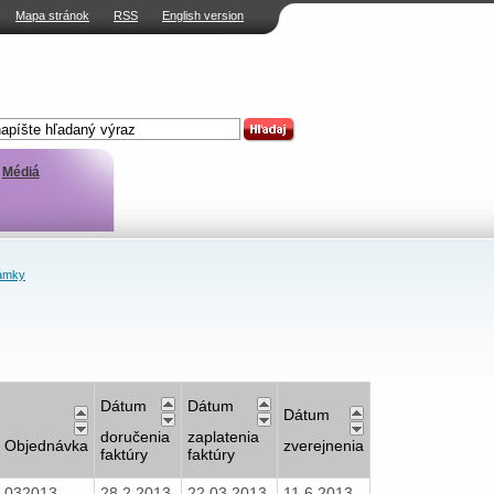
Mapa stránok
RSS
English version
Médiá
ámky
Dátum
Dátum
Dátum
doručenia
zaplatenia
Objednávka
zverejnenia
faktúry
faktúry
032013
28.2.2013
22.03.2013
11.6.2013