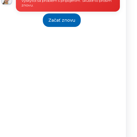
Vyskytol sa problém s pripojením. Skúste to prosím
znovu.
Začať znovu