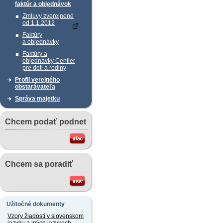
faktúr a objednávok
Zmluvy zverejnené
od 1.1.2012
Faktúry
a objednávky
Faktúry a
objednávky Centier
pre deti a rodiny
Profil verejného
obstarávateľa
Správa majetku
Chcem podať podnet
Chcem sa poradiť
Užitočné dokumenty
Vzory žiadostí v slovenskom