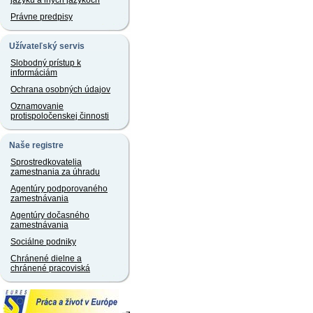
jazyku a iných jazykoch
Právne predpisy
Užívateľský servis
Slobodný prístup k
informáciám
Ochrana osobných údajov
Oznamovanie
protispoločenskej činnosti
Naše registre
Sprostredkovatelia
zamestnania za úhradu
Agentúry podporovaného
zamestnávania
Agentúry dočasného
zamestnávania
Sociálne podniky
Chránené dielne a
chránené pracoviská