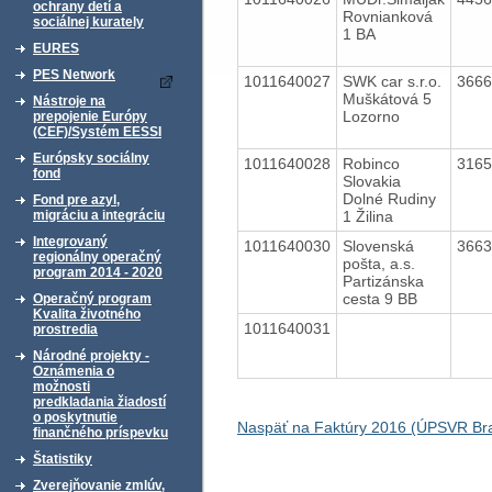
ochrany detí a
Rovnianková
sociálnej kurately
1 BA
EURES
PES Network
1011640027
SWK car s.r.o.
366
Muškátová 5
Nástroje na
Lozorno
prepojenie Európy
(CEF)/Systém EESSI
Európsky sociálny
1011640028
Robinco
316
fond
Slovakia
Dolné Rudiny
Fond pre azyl,
1 Žilina
migráciu a integráciu
Integrovaný
1011640030
Slovenská
366
regionálny operačný
pošta, a.s.
program 2014 - 2020
Partizánska
cesta 9 BB
Operačný program
Kvalita životného
1011640031
prostredia
Národné projekty -
Oznámenia o
možnosti
predkladania žiadostí
o poskytnutie
Naspäť na Faktúry 2016 (ÚPSVR Bra
finančného príspevku
Štatistiky
Zverejňovanie zmlúv,