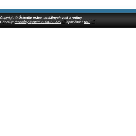
Copyright ©
Ústredie práce, sociálnych vecí a rodiny
Generuje
redakčný systém BUXUS CMS
spoločnosti
ui42
.