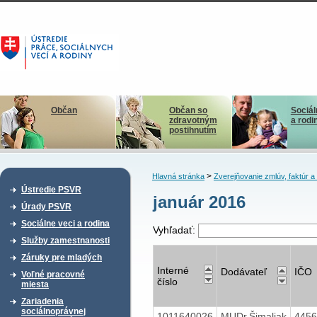
Občan
Občan so
Sociál
zdravotným
a rodi
postihnutím
>
Hlavná stránka
Zverejňovanie zmlúv, faktúr 
Ústredie PSVR
január 2016
Úrady PSVR
Sociálne veci a rodina
Vyhľadať:
Služby zamestnanosti
Záruky pre mladých
Interné
Dodávateľ
IČO
Voľné pracovné
číslo
miesta
Zariadenia
sociálnoprávnej
1011640026
MUDr.Šimaljak
445