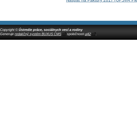
Copyright ©
Ústredie práce, sociálnych vecí a rodiny
Generuje
redakčný systém BUXUS CMS
spoločnosti
ui42
.