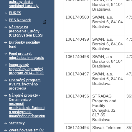
ochrany detí a
Borská 6, 84104
sociálnej kurately
Bratislava
EURES
1061740500
SWAN, a.s.
47
PES Network
Borská 6, 84104
Bratislava
Nástroje na
prepojenie Európy
(CEF)/Systém EESSI
1061740499
SWAN, a.s.
47
Európsky sociálny
Borská 6, 84104
fond
Bratislava
Fond pre azyl,
1061740498
SWAN, a.s.
47
migráciu a integráciu
Borská 6, 84104
Integrovaný
Bratislava
regionálny operačný
program 2014 - 2020
1061740497
SWAN, a.s.
47
Borská 6, 84104
Operačný program
Bratislava
Kvalita životného
prostredia
Národné projekty -
1061740496
STRABAG
36
Oznámenia o
Property and
možnosti
Facility
predkladania žiadostí
Dunajská 32
o poskytnutie
817 85
finančného príspevku
Bratislava
Štatistiky
1061740494
Slovak Telekom,
35
Zverejňovanie zmlúv,