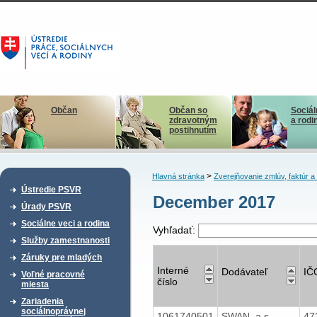
Občan
Občan so
Sociál
zdravotným
a rodi
postihnutím
>
Hlavná stránka
Zverejňovanie zmlúv, faktúr 
Ústredie PSVR
December 2017
Úrady PSVR
Sociálne veci a rodina
Vyhľadať:
Služby zamestnanosti
Záruky pre mladých
Interné
Dodávateľ
IČ
Voľné pracovné
číslo
miesta
Zariadenia
sociálnoprávnej
1061740501
SWAN, a.s.
47