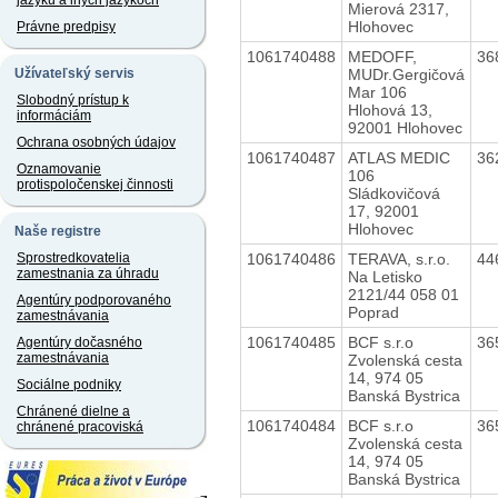
jazyku a iných jazykoch
Mierová 2317,
Hlohovec
Právne predpisy
1061740488
MEDOFF,
36
MUDr.Gergičová
Užívateľský servis
Mar 106
Slobodný prístup k
Hlohová 13,
informáciám
92001 Hlohovec
Ochrana osobných údajov
1061740487
ATLAS MEDIC
36
Oznamovanie
106
protispoločenskej činnosti
Sládkovičová
17, 92001
Hlohovec
Naše registre
1061740486
TERAVA, s.r.o.
44
Sprostredkovatelia
zamestnania za úhradu
Na Letisko
2121/44 058 01
Agentúry podporovaného
Poprad
zamestnávania
1061740485
BCF s.r.o
36
Agentúry dočasného
zamestnávania
Zvolenská cesta
14, 974 05
Sociálne podniky
Banská Bystrica
Chránené dielne a
1061740484
BCF s.r.o
36
chránené pracoviská
Zvolenská cesta
14, 974 05
Banská Bystrica