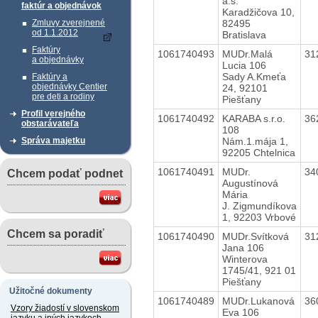
a.s.
faktúr a objednávok
Karadžičova 10,
82495
Zmluvy zverejnené
od 1.1.2012
Bratislava
Faktúry
1061740493
MUDr.Malá
31
a objednávky
Lucia 106
Sady A.Kmeťa
Faktúry a
objednávky Centier
24, 92101
pre deti a rodiny
Piešťany
Profil verejného
1061740492
KARABA s.r.o.
36
obstarávateľa
108
Nám.1.mája 1,
Správa majetku
92205 Chtelnica
1061740491
MUDr.
34
Chcem podať podnet
Augustínová
Mária
J. Zigmundíkova
1, 92203 Vrbové
Chcem sa poradiť
1061740490
MUDr.Svítková
31
Jana 106
Winterova
1745/41, 921 01
Piešťany
Užitočné dokumenty
1061740489
MUDr.Lukanová
36
Vzory žiadostí v slovenskom
Eva 106