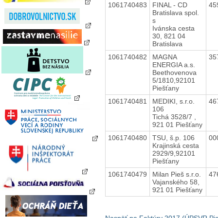
1061740483
FINAL - CD
45
Bratislava spol.
s
Ivánska cesta
30, 821 04
Bratislava
1061740482
MAGNA
35
ENERGIA a.s.
Beethovenova
5/1810,92101
Piešťany
1061740481
MEDIKI, s.r.o.
46
106
Tichá 3528/7 ,
921 01 Piešťany
1061740480
TSU, š.p. 106
00
Krajinská cesta
2929/9,92101
Piešťany
1061740479
Milan Pieš s.r.o.
47
Vajanského 58,
921 01 Piešťany
Naspäť na Faktúry 2017 (ÚPSVR Pie