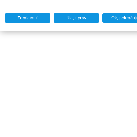
Zamietnuť
Nie, uprav
Ok, pokračuj