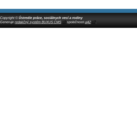
Copyright ©
Ústredie práce, sociálnych vecí a rodiny
Generuje
redakčný systém BUXUS CMS
spoločnosti
ui42
.