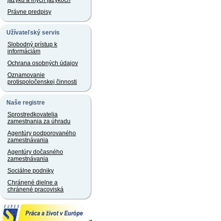
jazyku a iných jazykoch
Právne predpisy
Užívateľský servis
Slobodný prístup k
informáciám
Ochrana osobných údajov
Oznamovanie
protispoločenskej činnosti
Naše registre
Sprostredkovatelia
zamestnania za úhradu
Agentúry podporovaného
zamestnávania
Agentúry dočasného
zamestnávania
Sociálne podniky
Chránené dielne a
chránené pracoviská