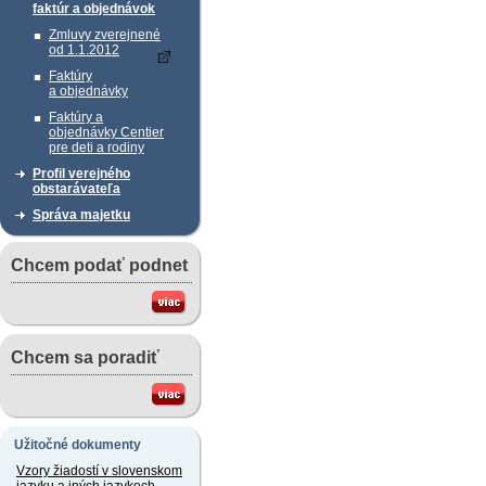
faktúr a objednávok
Zmluvy zverejnené
od 1.1.2012
Faktúry
a objednávky
Faktúry a
objednávky Centier
pre deti a rodiny
Profil verejného
obstarávateľa
Správa majetku
Chcem podať podnet
Chcem sa poradiť
Užitočné dokumenty
Vzory žiadostí v slovenskom