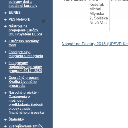
ochrany detí a
Kešeľák
sociálnej kurately
Michal
EURES
Mlynská
2, Spišská
PES Network
Nová Ves
Nástroje na
prepojenie Európy
(CEF)/Systém EESSI
Európsky sociálny
Naspäť na Faktúry 2018 (ÚPSVR K
fond
Fond pre azyl,
migráciu a integráciu
Integrovaný
regionálny operačný
program 2014 - 2020
Operačný program
Kvalita životného
prostredia
Národné projekty -
Oznámenia o
možnosti
predkladania žiadostí
o poskytnutie
finančného príspevku
Štatistiky
Zverejňovanie zmlúv,