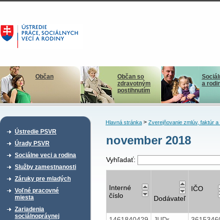
Občan
Občan so
Sociál
zdravotným
a rodi
postihnutím
>
Hlavná stránka
Zverejňovanie zmlúv, faktúr 
Ústredie PSVR
november 2018
Úrady PSVR
Sociálne veci a rodina
Vyhľadať:
Služby zamestnanosti
Záruky pre mladých
Interné
IČO
Voľné pracovné
číslo
miesta
Dodávateľ
Zariadenia
sociálnoprávnej
1461840429
JUDr.
361534