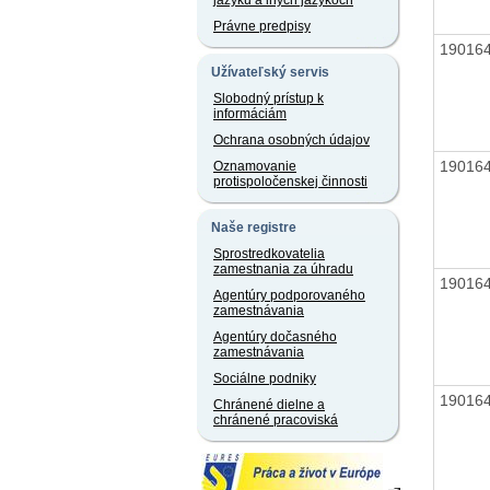
jazyku a iných jazykoch
Právne predpisy
19016
Užívateľský servis
Slobodný prístup k
informáciám
Ochrana osobných údajov
19016
Oznamovanie
protispoločenskej činnosti
Naše registre
Sprostredkovatelia
zamestnania za úhradu
19016
Agentúry podporovaného
zamestnávania
Agentúry dočasného
zamestnávania
Sociálne podniky
19016
Chránené dielne a
chránené pracoviská