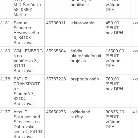
M.R.Štefánika
publikácií
vrátane
58, 03601
DPH
Martin
41181
Samuel
46706011
lektorovanie
450,00
xx
Schuerer
[$EUR]
Heyrovského
bez DPH
6, 84103
Bratislava
41180
WALLENBERG
35965304
štúdia
13500,00
xx
s.r.o.
ukutočniteľnosti
[$EUR]
Ventúrska 3,
projektu
vrátane
81101
DPH
Bratislava
41178
SATUR
35787228
preprava osôb
760,00
xx
TRANSPORT
[$EUR]
a.s.
bez DPH
Studená 7,
82104
Bratislava
41177
Atos IT
45650276
vyžiadané
90835,20
41
Solutions and
služby
[$EUR]
Services s.r.o.
vrátane
Dúbravská
DPH
cesta 4, 84104
Bratislava