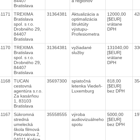
84407
a regiónov
Bratislava
41171
TREXIMA
31364381
Aktualizácia a
12000,00
42
Bratislava
optimalizácia
[$EUR]
spol. s r.o.
štruktúty
vrátane
Drobného 29,
výstupu-
DPH
84407
Profesiometra
Bratislava
41170
TREXIMA
31364381
vyžiadané
131040,00
33
Bratislava
služby
[$EUR]
spol. s r.o.
vrátane
Drobného 29,
DPH
84407
Bratislava
41168
TUCAN
35697300
spiatočná
818,00
35
cestovná
letenka Viedeň-
[$EUR]
agentúra s.r.o.
Luxemburg
bez DPH
Za kasárňou
1, 83103
Bratislava
41167
Súkromná
35558555
výroba
5000,00
19
stredná
audiovizuálneho
[$EUR]
umelecká
spotu
bez DPH
škola filmová
Petzvalova 2,
04011 Košice