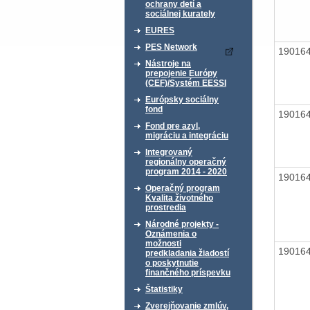
ochrany detí a
sociálnej kurately
EURES
PES Network
19016
Nástroje na
prepojenie Európy
(CEF)/Systém EESSI
Európsky sociálny
fond
19016
Fond pre azyl,
migráciu a integráciu
Integrovaný
regionálny operačný
program 2014 - 2020
19016
Operačný program
Kvalita životného
prostredia
Národné projekty -
Oznámenia o
možnosti
19016
predkladania žiadostí
o poskytnutie
finančného príspevku
Štatistiky
Zverejňovanie zmlúv,