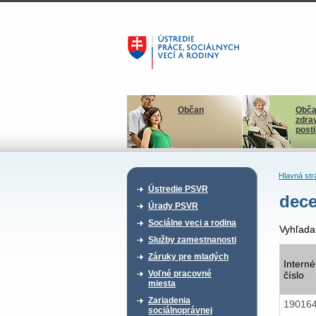
Občan
Obča
zdra
post
Hlavná str
Ústredie PSVR
dec
Úrady PSVR
Sociálne veci a rodina
Vyhľada
Služby zamestnanosti
Záruky pre mladých
Interné
Voľné pracovné
číslo
miesta
Zariadenia
19016
sociálnoprávnej