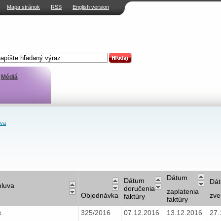
Mapa stránok
RSS
English version
Médiá
ava
Dátum
Dátum
Dá
luva
doručenia
zaplatenia
Objednávka
zve
faktúry
faktúry
x
325/2016
07.12.2016
13.12.2016
27.