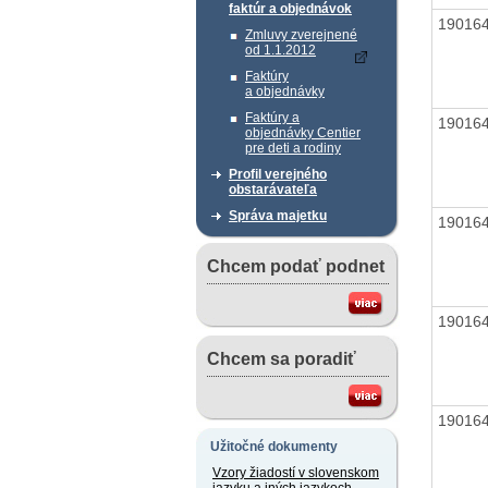
faktúr a objednávok
19016
Zmluvy zverejnené
od 1.1.2012
Faktúry
a objednávky
Faktúry a
19016
objednávky Centier
pre deti a rodiny
Profil verejného
obstarávateľa
Správa majetku
19016
Chcem podať podnet
19016
Chcem sa poradiť
19016
Užitočné dokumenty
Vzory žiadostí v slovenskom