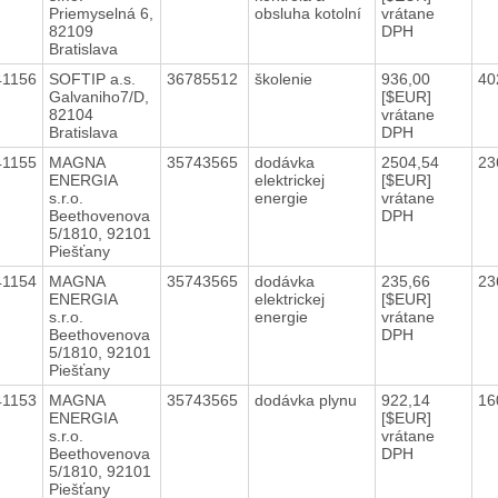
Priemyselná 6,
obsluha kotolní
vrátane
82109
DPH
Bratislava
41156
SOFTIP a.s.
36785512
školenie
936,00
40
Galvaniho7/D,
[$EUR]
82104
vrátane
Bratislava
DPH
41155
MAGNA
35743565
dodávka
2504,54
23
ENERGIA
elektrickej
[$EUR]
s.r.o.
energie
vrátane
Beethovenova
DPH
5/1810, 92101
Piešťany
41154
MAGNA
35743565
dodávka
235,66
23
ENERGIA
elektrickej
[$EUR]
s.r.o.
energie
vrátane
Beethovenova
DPH
5/1810, 92101
Piešťany
41153
MAGNA
35743565
dodávka plynu
922,14
16
ENERGIA
[$EUR]
s.r.o.
vrátane
Beethovenova
DPH
5/1810, 92101
Piešťany