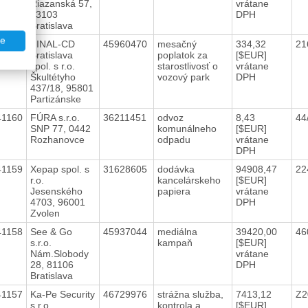
Riazanská 57,
vrátane
83103
DPH
Bratislava
te
41161
FINAL-CD
45960470
mesačný
334,32
21
Bratislava
poplatok za
[$EUR]
spol. s r.o.
starostlivosť o
vrátane
Škultétyho
vozový park
DPH
437/18, 95801
Partizánske
41160
FÚRA s.r.o.
36211451
odvoz
8,43
44
SNP 77, 0442
komunálneho
[$EUR]
Rozhanovce
odpadu
vrátane
DPH
41159
Xepap spol. s
31628605
dodávka
94908,47
22
r.o.
kancelárskeho
[$EUR]
Jesenského
papiera
vrátane
4703, 96001
DPH
Zvolen
41158
See & Go
45937044
mediálna
39420,00
46
s.r.o.
kampaň
[$EUR]
Nám.Slobody
vrátane
28, 81106
DPH
Bratislava
41157
Ka-Pe Security
46729976
strážna služba,
7413,12
Z2
s.r.o.
kontrola a
[$EUR]