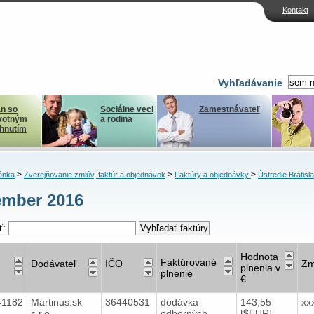
Kontakt
Vyhľadávanie
n so
Sociálne veci
Zamestnávateľ
votným
a rodina
ihnutím
>
>
>
ánka
Zverejňovanie zmlúv, faktúr a objednávok
Faktúry a objednávky
Ústredie Bratisl
ember 2016
ť:
Hodnota
Faktúrované
Dodávateľ
IČO
Zm
plnenia v
plnenie
€
41182
Martinus.sk
36440531
dodávka
143,55
xx
s.r.o.
odborných
[$EUR]