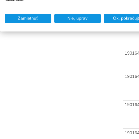
Zamietnuť
Nie, uprav
Ok, pokračuj
19016
19016
19016
19016
19016