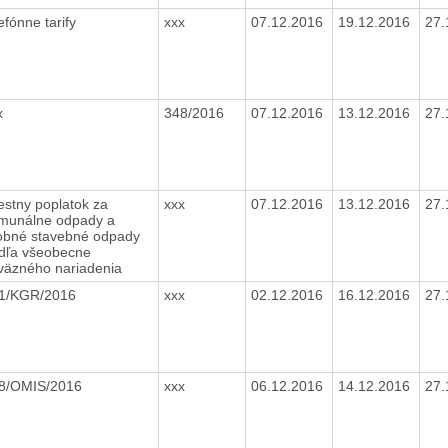
lefónne tarify
xxx
07.12.2016
19.12.2016
27.
x
348/2016
07.12.2016
13.12.2016
27.
estny poplatok za
xxx
07.12.2016
13.12.2016
27.
munálne odpady a
obné stavebné odpady
dľa všeobecne
väzného nariadenia
1/KGR/2016
xxx
02.12.2016
16.12.2016
27.
8/OMIS/2016
xxx
06.12.2016
14.12.2016
27.