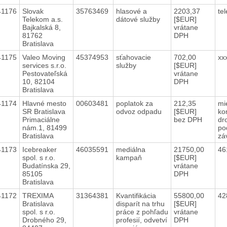
41176
Slovak
35763469
hlasové a
2203,37
te
Telekom a.s.
dátové služby
[$EUR]
Bajkalská 8,
vrátane
81762
DPH
Bratislava
41175
Valeo Moving
45374953
sťahovacie
702,00
xx
services s.r.o.
služby
[$EUR]
Pestovateľská
vrátane
10, 82104
DPH
Bratislava
41174
Hlavné mesto
00603481
poplatok za
212,35
mi
SR Bratislava
odvoz odpadu
[$EUR]
ko
Primaciálne
bez DPH
dr
nám.1, 81499
po
Bratislava
zá
41173
Icebreaker
46035591
mediálna
21750,00
46
spol. s r.o.
kampaň
[$EUR]
Budatínska 29,
vrátane
85105
DPH
Bratislava
41172
TREXIMA
31364381
Kvantifikácia
55800,00
42
Bratislava
disparít na trhu
[$EUR]
spol. s r.o.
práce z pohľadu
vrátane
Drobného 29,
profesií, odvetví
DPH