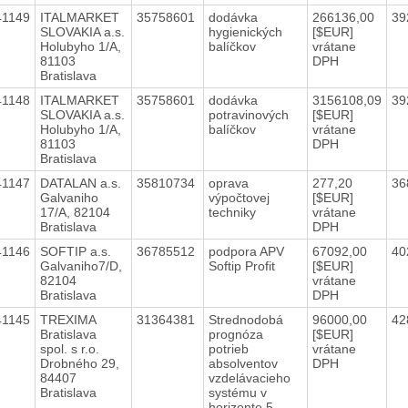
41149
ITALMARKET
35758601
dodávka
266136,00
39
SLOVAKIA a.s.
hygienických
[$EUR]
Holubyho 1/A,
balíčkov
vrátane
81103
DPH
Bratislava
41148
ITALMARKET
35758601
dodávka
3156108,09
39
SLOVAKIA a.s.
potravinových
[$EUR]
Holubyho 1/A,
balíčkov
vrátane
81103
DPH
Bratislava
41147
DATALAN a.s.
35810734
oprava
277,20
36
Galvaniho
výpočtovej
[$EUR]
17/A, 82104
techniky
vrátane
Bratislava
DPH
41146
SOFTIP a.s.
36785512
podpora APV
67092,00
40
Galvaniho7/D,
Softip Profit
[$EUR]
82104
vrátane
Bratislava
DPH
41145
TREXIMA
31364381
Strednodobá
96000,00
42
Bratislava
prognóza
[$EUR]
spol. s r.o.
potrieb
vrátane
Drobného 29,
absolventov
DPH
84407
vzdelávacieho
Bratislava
systému v
horizonte 5