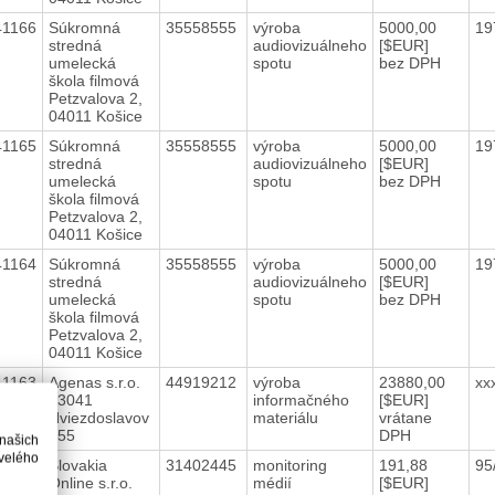
41166
Súkromná
35558555
výroba
5000,00
19
stredná
audiovizuálneho
[$EUR]
umelecká
spotu
bez DPH
škola filmová
Petzvalova 2,
04011 Košice
41165
Súkromná
35558555
výroba
5000,00
19
stredná
audiovizuálneho
[$EUR]
umelecká
spotu
bez DPH
škola filmová
Petzvalova 2,
04011 Košice
41164
Súkromná
35558555
výroba
5000,00
19
stredná
audiovizuálneho
[$EUR]
umelecká
spotu
bez DPH
škola filmová
Petzvalova 2,
04011 Košice
41163
Agenas s.r.o.
44919212
výroba
23880,00
xx
93041
informačného
[$EUR]
Hviezdoslavov
materiálu
vrátane
455
DPH
 našich
velého
41162
Slovakia
31402445
monitoring
191,88
95
Online s.r.o.
médií
[$EUR]