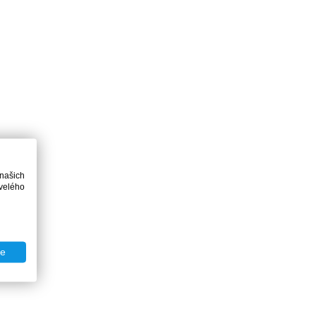
 našich
velého
te