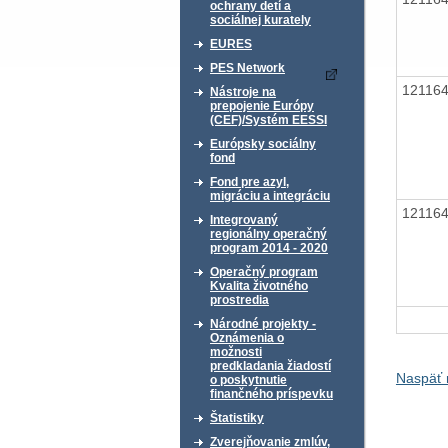
ochrany detí a
sociálnej kurately
EURES
PES Network
12116
Nástroje na
prepojenie Európy
(CEF)/Systém EESSI
Európsky sociálny
fond
Fond pre azyl,
migráciu a integráciu
12116
Integrovaný
regionálny operačný
program 2014 - 2020
Operačný program
Kvalita životného
prostredia
Národné projekty -
Oznámenia o
možnosti
predkladania žiadostí
Naspäť 
o poskytnutie
finančného príspevku
Štatistiky
Zverejňovanie zmlúv,