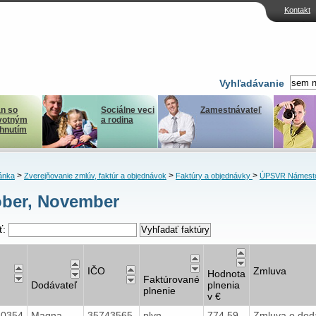
Kontakt
Vyhľadávanie
n so
Sociálne veci
Zamestnávateľ
votným
a rodina
ihnutím
>
>
>
ánka
Zverejňovanie zmlúv, faktúr a objednávok
Faktúry a objednávky
ÚPSVR Námest
ber, November
ť:
IČO
Zmluva
Hodnota
Faktúrované
Dodávateľ
plnenia
plnenie
v €
40354
Magna
35743565
plyn
774,59
Zmluva o dod