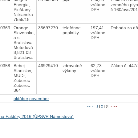
Energia,
vrátane
zemného ply
Piešťany
DPH
č.160/ovs/20
Nitrianska
7555/18
40363
Orange
35697270
telefónne
197,41
Dohoda zo dň
Slovensko,
poplatky
vrátane
a.s.
DPH
Bratislava
Metodová
8,821 08
Bratislava
40358
Bebej
46929410
zdravotné
62,73
Zákon č. 447
Stanislav,
výkony
vrátane
MUDr,
DPH
Zuberec
Zuberec
364
október,november
<<
<
|
1
|
2
|
3
|
>
>>
na Faktúry 2016 (ÚPSVR Námestovo)