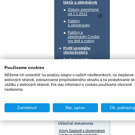
faktúr a objednávok
Zmluvy zverejnené
od 1.1.2012
Faktúry
a objednávky
Faktúry a
objednávky Centier
pre deti a rodiny
Profil verejného
obstarávateľa
Správa majetku
Používame cookies
Chcem podať podnet
Môžeme ich umiestniť na analýzu údajov o našich návštevníkoch, na zlepšenie
webových stránok, zobrazovanie prispôsobeného obsahu a na poskytovanie sk
zážitku z webových stránok. Pre viac informácií o cookies používame otvorené
nastavenia.
Chcem sa poradiť
Zamietnuť
Nie, uprav
Ok, pokračuj
Užitočné dokumenty
Vzory žiadostí v slovenskom