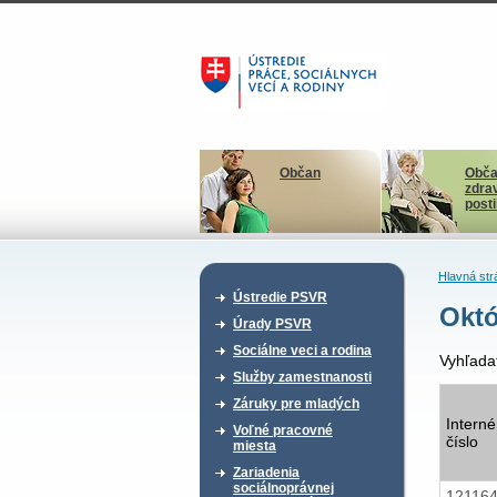
Občan
Obča
zdra
post
Hlavná str
Ústredie PSVR
Októ
Úrady PSVR
Sociálne veci a rodina
Vyhľada
Služby zamestnanosti
Záruky pre mladých
Interné
Voľné pracovné
číslo
miesta
Zariadenia
sociálnoprávnej
12116