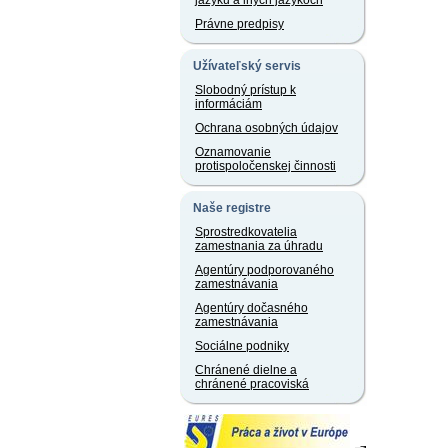
jazyku a iných jazykoch
Právne predpisy
Užívateľský servis
Slobodný prístup k
informáciám
Ochrana osobných údajov
Oznamovanie
protispoločenskej činnosti
Naše registre
Sprostredkovatelia
zamestnania za úhradu
Agentúry podporovaného
zamestnávania
Agentúry dočasného
zamestnávania
Sociálne podniky
Chránené dielne a
chránené pracoviská