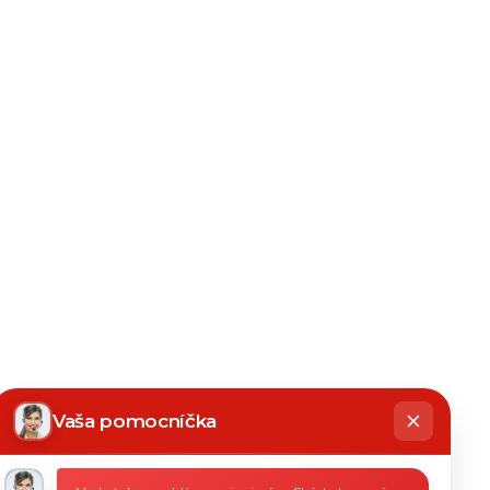
hatbot
íše
Vaša pomocníčka