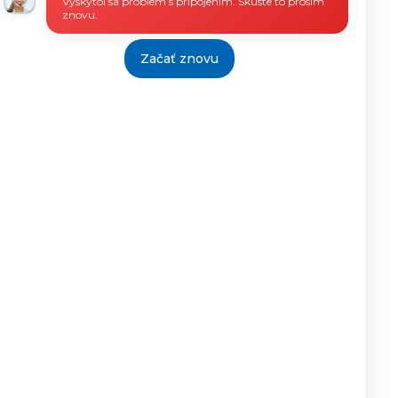
Vyskytol sa problém s pripojením. Skúste to prosím
znovu.
Začať znovu