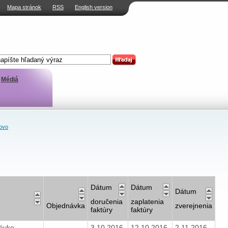
Mapa stránok
RSS
English version
Médiá
ovo
Dátum
Dátum
Dátum
doručenia
zaplatenia
Objednávka
zverejnenia
faktúry
faktúry
ávke
3.10.2016
12.10.2016
2.11.2016