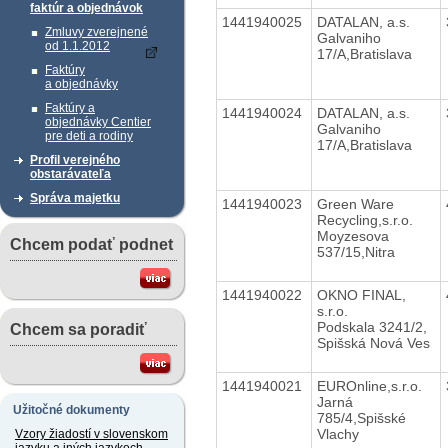
faktúr a objednávok
1441940025
DATALAN, a.s.
Zmluvy zverejnené
Galvaniho
od 1.1.2012
17/A,Bratislava
Faktúry
a objednávky
Faktúry a
1441940024
DATALAN, a.s.
objednávky Centier
Galvaniho
pre deti a rodiny
17/A,Bratislava
Profil verejného
obstarávateľa
Správa majetku
1441940023
Green Ware
Recycling,s.r.o.
Moyzesova
Chcem podať podnet
537/15,Nitra
1441940022
OKNO FINAL,
s.r.o.
Podskala 3241/2,
Chcem sa poradiť
Spišská Nová Ves
1441940021
EUROnline,s.r.o.
Jarná
Užitočné dokumenty
785/4,Spišské
Vlachy
Vzory žiadostí v slovenskom