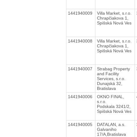
1441940009
Villa Market, s.r.o.
Chrapčiakova 1,
Spišská Nová Ves
1441940008
Villa Market, s.r.o.
Chrapčiakova 1,
Spišská Nová Ves
1441940007
Strabag Property
and Facility
Services, s.r.o.
Dunajská 32,
Bratislava
1441940006
OKNO FINAL,
s.r.o.
Podskala 3241/2,
Spišská Nová Ves
1441940005
DATALAN, a.s.
Galvaniho
17/A,Bratislava