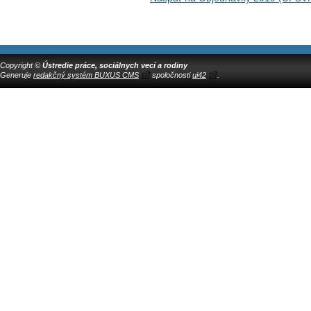
Copyright ©
Ústredie práce, sociálnych vecí a rodiny
Generuje
redakčný systém BUXUS CMS
spoločnosti
ui42
.