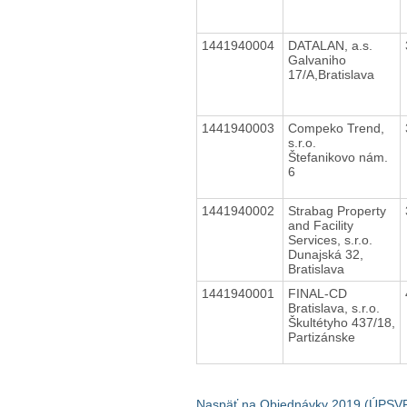
1441940004
DATALAN, a.s.
Galvaniho
17/A,Bratislava
1441940003
Compeko Trend,
s.r.o.
Štefanikovo nám.
6
1441940002
Strabag Property
and Facility
Services, s.r.o.
Dunajská 32,
Bratislava
1441940001
FINAL-CD
Bratislava, s.r.o.
Škultétyho 437/18,
Partizánske
Naspäť na Objednávky 2019 (ÚPSVR