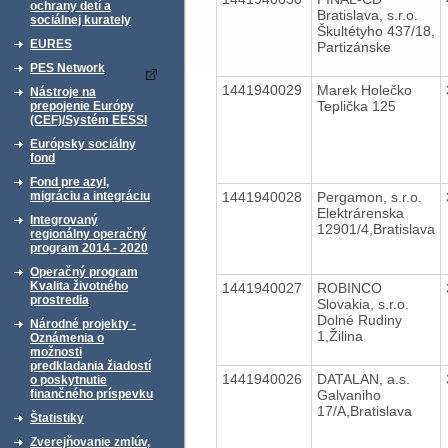
ochrany detí a
Bratislava, s.r.o.
sociálnej kurately
Škultétyho 437/18,
EURES
Partizánske
PES Network
1441940029
Marek Holečko
Nástroje na
Teplička 125
prepojenie Európy
(CEF)/Systém EESSI
Európsky sociálny
fond
Fond pre azyl,
1441940028
Pergamon, s.r.o.
migráciu a integráciu
Elektrárenska
Integrovaný
12901/4,Bratislava
regionálny operačný
program 2014 - 2020
Operačný program
Kvalita životného
1441940027
ROBINCO
prostredia
Slovakia, s.r.o.
Dolné Rudiny
Národné projekty -
1,Žilina
Oznámenia o
možnosti
predkladania žiadostí
1441940026
DATALAN, a.s.
o poskytnutie
Galvaniho
finančného príspevku
17/A,Bratislava
Štatistiky
Zverejňovanie zmlúv,