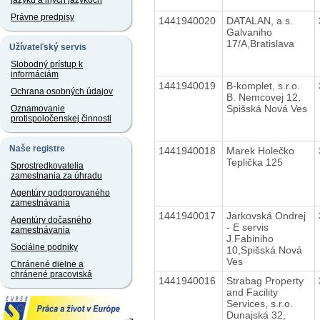
jazyku a iných jazykoch
Právne predpisy
1441940020
DATALAN, a.s.
Galvaniho
17/A,Bratislava
Užívateľský servis
Slobodný prístup k
informáciám
1441940019
B-komplet, s.r.o.
Ochrana osobných údajov
B. Nemcovej 12,
Spišská Nová Ves
Oznamovanie
protispoločenskej činnosti
Naše registre
1441940018
Marek Holečko
Teplička 125
Sprostredkovatelia
zamestnania za úhradu
Agentúry podporovaného
zamestnávania
1441940017
Jarkovská Ondrej
Agentúry dočasného
- E servis
zamestnávania
J.Fabiniho
Sociálne podniky
10,Spišská Nová
Ves
Chránené dielne a
chránené pracoviská
1441940016
Strabag Property
and Facility
Services, s.r.o.
Dunajská 32,