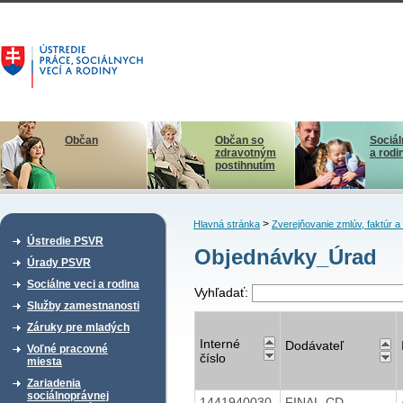
Občan
Občan so
Sociál
zdravotným
a rodi
postihnutím
>
Hlavná stránka
Zverejňovanie zmlúv, faktúr 
Ústredie PSVR
Objednávky_Úrad
Úrady PSVR
Sociálne veci a rodina
Vyhľadať:
Služby zamestnanosti
Záruky pre mladých
Interné
Dodávateľ
Voľné pracovné
číslo
miesta
Zariadenia
sociálnoprávnej
1441940030
FINAL-CD