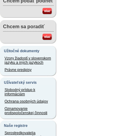
Chcem podať podnet
Chcem sa poradiť
Užitočné dokumenty
Vzory žiadostí v slovenskom
jazyku a iných jazykoch
Právne predpisy
Užívateľský servis
Slobodný prístup k
informáciám
Ochrana osobných údajov
Oznamovanie
protispoločenskej činnosti
Naše registre
Sprostredkovatelia