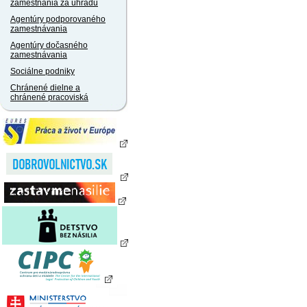
zamestnania za úhradu
Agentúry podporovaného
zamestnávania
Agentúry dočasného
zamestnávania
Sociálne podniky
Chránené dielne a
chránené pracoviská