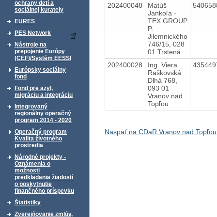
ochrany detí a
202400048
Matúš
54065
sociálnej kurately
Jankoľa -
TEX GROUP
EURES
P.
PES Network
Jilemnického
746/15, 028
Nástroje na
01 Trstená
prepojenie Európy
(CEF)/Systém EESSI
202400028
Ing. Viera
43544
Európsky sociálny
Raškovská
fond
Dlhá 768,
093 01
Fond pre azyl,
migráciu a integráciu
Vranov nad
Topľou
Integrovaný
regionálny operačný
program 2014 - 2020
Naspäť na CDaR Vranov nad Topľou,
Operačný program
Kvalita životného
prostredia
Národné projekty -
Oznámenia o
možnosti
predkladania žiadostí
o poskytnutie
finančného príspevku
Štatistiky
Zverejňovanie zmlúv,