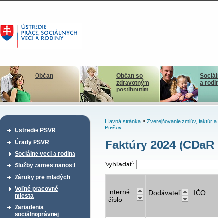
Občan
Občan so
Sociál
zdravotným
a rodi
postihnutím
>
Hlavná stránka
Zverejňovanie zmlúv, faktúr 
Prešov
Ústredie PSVR
Faktúry 2024 (CDaR 
Úrady PSVR
Sociálne veci a rodina
Vyhľadať:
Služby zamestnanosti
Záruky pre mladých
Voľné pracovné
Interné
Dodávateľ
IČO
miesta
číslo
Zariadenia
sociálnoprávnej