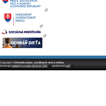
Copyright ©
Ústredie práce, sociálnych vecí a rodiny
Generuje
redakčný systém BUXUS CMS
spoločnosti
ui42
.