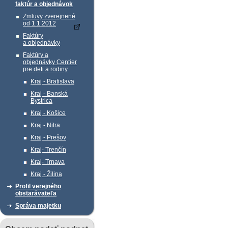
faktúr a objednávok
Zmluvy zverejnené
od 1.1.2012
Faktúry
a objednávky
Faktúry a
objednávky Centier
pre deti a rodiny
Kraj - Bratislava
Kraj - Banská
Bystrica
Kraj - Košice
Kraj - Nitra
Kraj - Prešov
Kraj- Trenčín
Kraj- Trnava
Kraj - Žilina
Profil verejného
obstarávateľa
Správa majetku