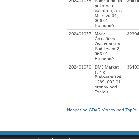
202401078
Podvihorlatské
3041
pekárne a
cukrárne, a. s.
Mierová 34,
066 01
Humenné
202401077
Mária
3239
Čaklošová -
Ovo centrum
Pod lesom 2,
066 01
Humenné
202401076
DMJ Market,
3649
s. r. o.
Budovateľská
1289, 093 01
Vranov nad
Topľou
Naspäť na CDaR Vranov nad Topľou,