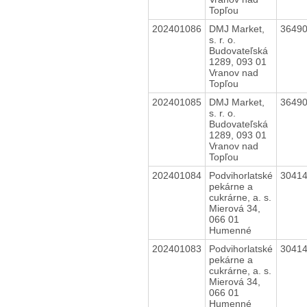
Topľou
202401086
DMJ Market,
3649
s. r. o.
Budovateľská
1289, 093 01
Vranov nad
Topľou
202401085
DMJ Market,
3649
s. r. o.
Budovateľská
1289, 093 01
Vranov nad
Topľou
202401084
Podvihorlatské
3041
pekárne a
cukrárne, a. s.
Mierová 34,
066 01
Humenné
202401083
Podvihorlatské
3041
pekárne a
cukrárne, a. s.
Mierová 34,
066 01
Humenné