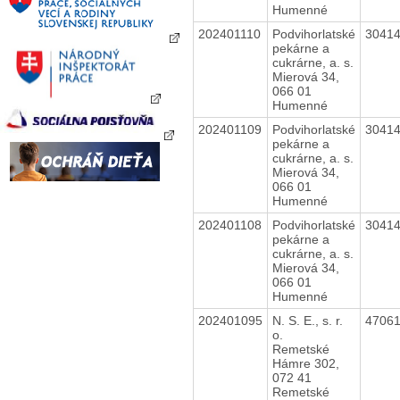
Humenné
202401110
Podvihorlatské
3041
pekárne a
cukrárne, a. s.
Mierová 34,
066 01
Humenné
202401109
Podvihorlatské
3041
pekárne a
cukrárne, a. s.
Mierová 34,
066 01
Humenné
202401108
Podvihorlatské
3041
pekárne a
cukrárne, a. s.
Mierová 34,
066 01
Humenné
202401095
N. S. E., s. r.
4706
o.
Remetské
Hámre 302,
072 41
Remetské