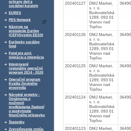
ochrany detí a
202401127
DMJ Market,
3649
sociálnej kurately
s. r. o.
Budovateľská
EURES
1289, 093 01
PES Network
Vranov nad
Topľou
Nástroje na
prepojenie Európy
202401126
DMJ Market,
3649
(CEF)/Systém EESSI
s. r. o.
Európsky sociálny
Budovateľská
fond
1289, 093 01
Vranov nad
Fond pre azyl,
migráciu a integráciu
Topľou
Integrovaný
202401125
DMJ Market,
3649
regionálny operačný
s. r. o.
program 2014 - 2020
Budovateľská
1289, 093 01
Operačný program
Kvalita životného
Vranov nad
prostredia
Topľou
Národné projekty -
202401124
DMJ Market,
3649
Oznámenia o
s. r. o.
možnosti
Budovateľská
predkladania žiadostí
1289, 093 01
o poskytnutie
finančného príspevku
Vranov nad
Topľou
Štatistiky
202401123
DMJ Market,
3649
Zverejňovanie zmlúv,