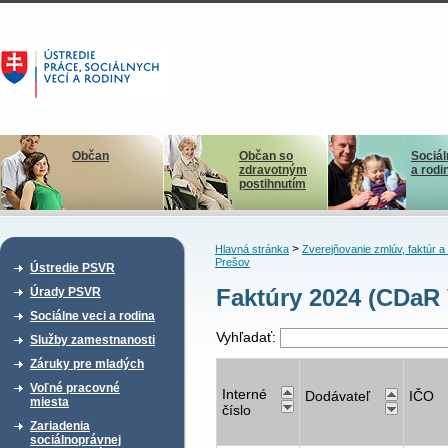
Občan
Občan so
Sociál
zdravotným
a rodi
postihnutím
>
Hlavná stránka
Zverejňovanie zmlúv, faktúr 
Prešov
Ústredie PSVR
Faktúry 2024 (CDaR 
Úrady PSVR
Sociálne veci a rodina
Vyhľadať:
Služby zamestnanosti
Záruky pre mladých
Voľné pracovné
Interné
Dodávateľ
IČO
miesta
číslo
Zariadenia
sociálnoprávnej