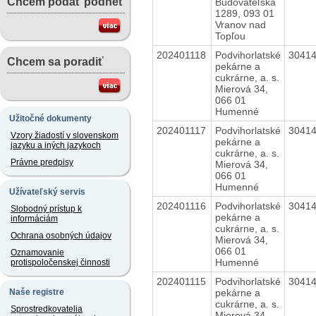
Chcem podať podnet
Budovateľská
1289, 093 01
Vranov nad
Topľou
202401118
Podvihorlatské
3041
Chcem sa poradiť
pekárne a
cukrárne, a. s.
Mierová 34,
066 01
Humenné
Užitočné dokumenty
202401117
Podvihorlatské
3041
Vzory žiadostí v slovenskom
pekárne a
jazyku a iných jazykoch
cukrárne, a. s.
Právne predpisy
Mierová 34,
066 01
Humenné
Užívateľský servis
202401116
Podvihorlatské
3041
Slobodný prístup k
pekárne a
informáciám
cukrárne, a. s.
Ochrana osobných údajov
Mierová 34,
066 01
Oznamovanie
Humenné
protispoločenskej činnosti
202401115
Podvihorlatské
3041
pekárne a
Naše registre
cukrárne, a. s.
Sprostredkovatelia
Mierová 34,