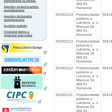
zamestnania za úhradu
066 01
Agentúry podporovaného
Humenné
zamestnávania
202401114
Podvihorlatské
3041
Agentúry dočasného
pekárne a
zamestnávania
cukrárne, a. s.
Sociálne podniky
Mierová 34,
066 01
Chránené dielne a
Humenné
chránené pracoviská
202401113
Podvihorlatské
3041
pekárne a
cukrárne, a. s.
Mierová 34,
066 01
Humenné
202401112
Podvihorlatské
3041
pekárne a
cukrárne, a. s.
Mierová 34,
066 01
Humenné
202401111
Podvihorlatské
3041
pekárne a
cukrárne, a. s.
Mierová 34,
066 01