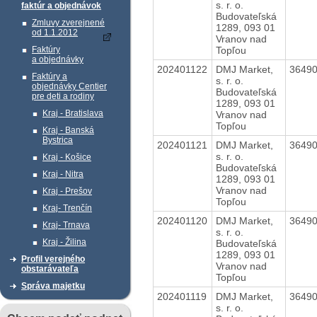
s. r. o.
faktúr a objednávok
Budovateľská
Zmluvy zverejnené
1289, 093 01
od 1.1.2012
Vranov nad
Topľou
Faktúry
a objednávky
202401122
DMJ Market,
3649
Faktúry a
s. r. o.
objednávky Centier
Budovateľská
pre deti a rodiny
1289, 093 01
Kraj - Bratislava
Vranov nad
Topľou
Kraj - Banská
Bystrica
202401121
DMJ Market,
3649
s. r. o.
Kraj - Košice
Budovateľská
Kraj - Nitra
1289, 093 01
Vranov nad
Kraj - Prešov
Topľou
Kraj- Trenčín
202401120
DMJ Market,
3649
Kraj- Trnava
s. r. o.
Kraj - Žilina
Budovateľská
1289, 093 01
Profil verejného
Vranov nad
obstarávateľa
Topľou
Správa majetku
202401119
DMJ Market,
3649
s. r. o.