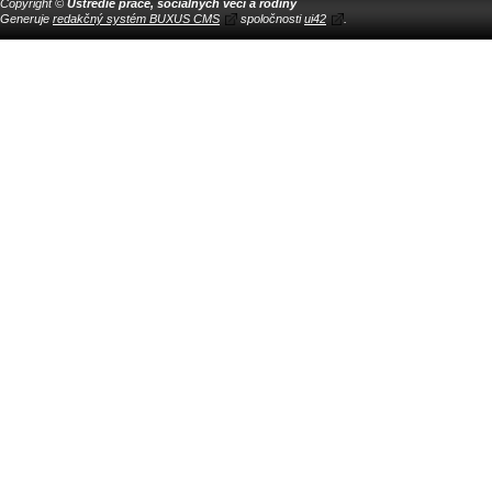
Copyright ©
Ústredie práce, sociálnych vecí a rodiny
Generuje
redakčný systém BUXUS CMS
spoločnosti
ui42
.