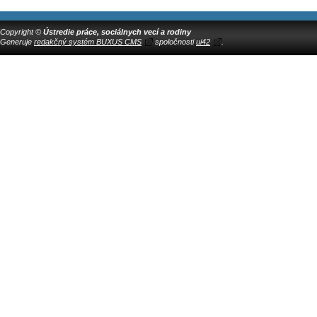
Copyright ©
Ústredie práce, sociálnych vecí a rodiny
Generuje
redakčný systém BUXUS CMS
spoločnosti
ui42
.