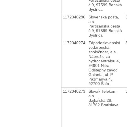
Partizánska cesta
č.9, 97599 Banská
Bystrica
1172040286
Slovenská pošta,
a.s.
Partizánska cesta
č.9, 97599 Banská
Bystrica
1172040274
Západoslovenská
vodárenská
spoločnosť, a.s.
Nábrežie za
hydrocentrálou 4,
94901 Nitra,
Odštepný závod
Galanta, ul. P.
Pázmanya 4,
92700 Šaľa
1172040273
Slovak Telekom,
a.s.
Bajkalská 28,
81762 Bratislava