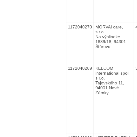
1172040270
MORVAI care,
s.r.o.
Na výhliadke
1639/18, 94301
Štúrovo
1172040269
KELCOM
international spol.
s r.o.
Tajovského 11,
94001 Nové
Zámky