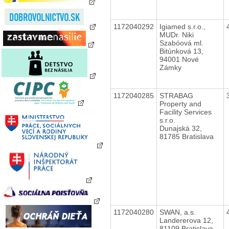
1172040292
Igiamed s.r.o.,
MUDr. Niki
Szabóová ml.
Bitúnková 13,
94001 Nové
Zámky
1172040285
STRABAG
Property and
Facility Services
s.r.o.
Dunajská 32,
81785 Bratislava
1172040280
SWAN, a.s.
Landererova 12,
81109 Bratislava