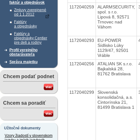
faktúr a objednávok
1172040259
ALARMSECURITY,
Zmluvy zverejnené
spol. s r.o.
od 1.1.2012
Lipová 8, 92571
Trnovec nad
Faktúry
a objednávky
Váhom
Faktúry a
objednávky Centier
1172040293
EU-POWER
pre deti a rodiny
Sídlisko Lúky
1129/47, 92501
Profil verejného
obstarávateľa
Vráble
Správa majetku
1172040256
ATALIAN SK s.r.o.
Bajkalská 28,
81762 Bratislava
Chcem podať podnet
1172040299
Slovenská
konsolidačná, a.s.
Cintorínska 21,
Chcem sa poradiť
81499 Bratislava 1
Užitočné dokumenty
Vzory žiadostí v slovenskom