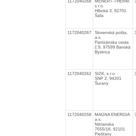
1172040268
MENERT-THERM,
s.r.o.
Hlboká 3, 92701
Šaľa
1172040267
Slovenská pošta,
a.s.
Partizánska cesta
č.9, 97599 Banská
Bystrica
1172040262
SIZK, s.r.o.
SNP 2, 94201
Šurany
1172040258
MAGNA ENERGIA
a.s.
Nitrianska
7555/18, 92101
Piešťany