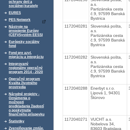
ochrany detí a
a.s.
sociálnej kurately
Partizánska cesta
EURES
č.9, 97599 Banská
Bystrica
PES Network
1172040281
Slovenská pošta,
Nástroje na
a.s.
prepojenie Európy
(CEF)/Systém EESSI
Partizánska cesta
č.9, 97599 Banská
Európsky sociálny
Bystrica
fond
Fond pre azyl,
1172040282
Slovenská pošta,
migráciu a integráciu
a.s.
Integrovaný
Partizánska cesta
regionálny operačný
č.9, 97599 Banská
program 2014 - 2020
Bystrica
Operačný program
Kvalita životného
prostredia
1172040288
Enerbyt s.r.o.
Lipová 1, 94301
Národné projekty -
Štúrovo
Oznámenia o
možnosti
predkladania žiadostí
o poskytnutie
finančného príspevku
1172040271
VUCHT a.s.
Štatistiky
Nobelova 34,
83603 Bratislava
Zverejňovanie zmlúv,