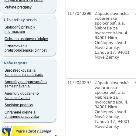
jazyku a iných jazykoch
Právne predpisy
1172040298
Západoslovenská
vodárenská
Užívateľský servis
spoločnosť, a.s.
Slobodný prístup k
Nábrežie za
informáciám
hydrocentrálou 4,
94901 Nitra,
Ochrana osobných údajov
Odštepný závod
Oznamovanie
Nové Zámky,
protispoločenskej činnosti
Ľanová 17, 94001
Nové Zámky
Naše registre
Sprostredkovatelia
zamestnania za úhradu
Agentúry podporovaného
1172040297
Západoslovenská
zamestnávania
vodárenská
spoločnosť, a.s.
Agentúry dočasného
Nábrežie za
zamestnávania
hydrocentrálou 4,
Sociálne podniky
94901 Nitra,
Odštepný závod
Chránené dielne a
Nové Zámky,
chránené pracoviská
Ľanová 17, 94001
Nové Zámky