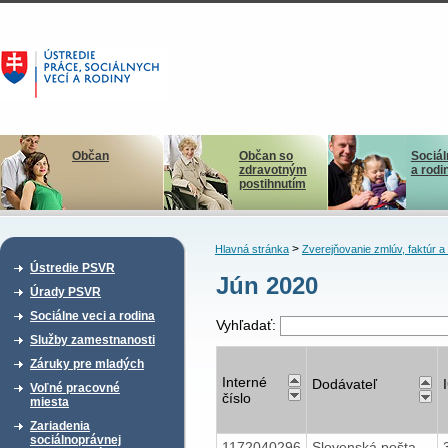
Občan
Občan so
Sociál
zdravotným
a rodi
postihnutím
>
Hlavná stránka
Zverejňovanie zmlúv, faktúr 
Ústredie PSVR
Jún 2020
Úrady PSVR
Sociálne veci a rodina
Vyhľadať:
Služby zamestnanosti
Záruky pre mladých
Interné
Dodávateľ
Voľné pracovné
číslo
miesta
Zariadenia
sociálnoprávnej
1172040296
Slovenská pošta,