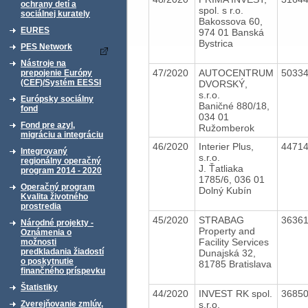
ochrany detí a
spol. s r.o.
sociálnej kurately
Bakossova 60,
EURES
974 01 Banská
Bystrica
PES Network
Nástroje na
47/2020
AUTOCENTRUM
5033
prepojenie Európy
(CEF)/Systém EESSI
DVORSKÝ,
s.r.o.
Európsky sociálny
Baničné 880/18,
fond
034 01
Fond pre azyl,
Ružomberok
migráciu a integráciu
46/2020
Interier Plus,
4471
Integrovaný
s.r.o.
regionálny operačný
J. Ťatliaka
program 2014 - 2020
1785/6, 036 01
Operačný program
Dolný Kubín
Kvalita životného
prostredia
45/2020
STRABAG
3636
Národné projekty -
Property and
Oznámenia o
Facility Services
možnosti
predkladania žiadostí
Dunajská 32,
o poskytnutie
81785 Bratislava
finančného príspevku
Štatistiky
44/2020
INVEST RK spol.
3685
s.r.o.
Zverejňovanie zmlúv,