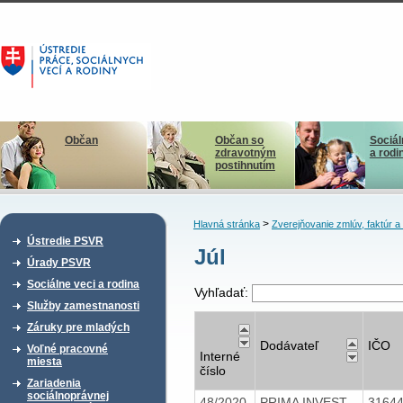
Občan
Občan so
Sociál
zdravotným
a rodi
postihnutím
>
Hlavná stránka
Zverejňovanie zmlúv, faktúr 
Ústredie PSVR
Júl
Úrady PSVR
Sociálne veci a rodina
Vyhľadať:
Služby zamestnanosti
Záruky pre mladých
Dodávateľ
IČO
Voľné pracovné
Interné
miesta
číslo
Zariadenia
sociálnoprávnej
48/2020
PRIMA INVEST,
3164