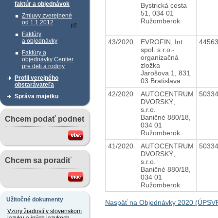
faktúr a objednávok
Bystrická cesta
51, 034 01
Zmluvy zverejnené
Ružomberok
od 1.1.2012
Faktúry
a objednávky
43/2020
EVROFIN, Int.
4456
spol. s r.o.-
Faktúry a
organizačná
objednávky Centier
zložka
pre deti a rodiny
Jarošova 1, 831
Profil verejného
03 Bratislava
obstarávateľa
42/2020
AUTOCENTRUM
5033
Správa majetku
DVORSKÝ,
s.r.o.
Baničné 880/18,
Chcem podať podnet
034 01
Ružomberok
41/2020
AUTOCENTRUM
5033
DVORSKÝ,
Chcem sa poradiť
s.r.o.
Baničné 880/18,
034 01
Ružomberok
Užitočné dokumenty
Naspäť na Objednávky 2020 (ÚPSV
Vzory žiadostí v slovenskom