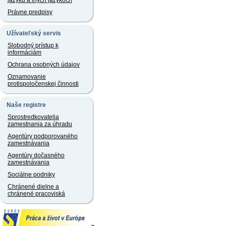
jazyku a iných jazykoch
Právne predpisy
Užívateľský servis
Slobodný prístup k
informáciám
Ochrana osobných údajov
Oznamovanie
protispoločenskej činnosti
Naše registre
Sprostredkovatelia
zamestnania za úhradu
Agentúry podporovaného
zamestnávania
Agentúry dočasného
zamestnávania
Sociálne podniky
Chránené dielne a
chránené pracoviská