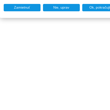
Zamietnuť
Nie, uprav
Ok, pokračuj