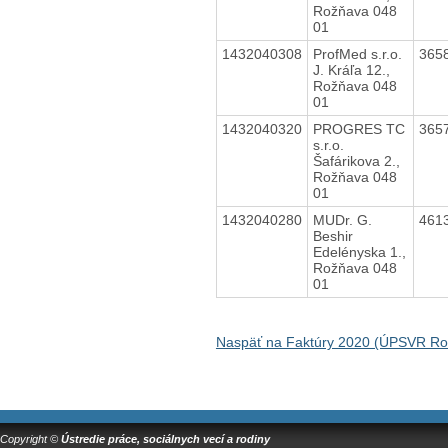
Rožňava 048
01
1432040308
ProfMed s.r.o.
365
J. Kráľa 12.,
Rožňava 048
01
1432040320
PROGRES TC
365
s.r.o.
Šafárikova 2.,
Rožňava 048
01
1432040280
MUDr. G.
461
Beshir
Edelényska 1.,
Rožňava 048
01
Naspäť na Faktúry 2020 (ÚPSVR Ro
Copyright ©
Ústredie práce, sociálnych vecí a rodiny