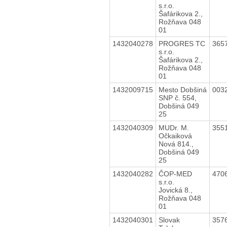
s.r.o.
Šafárikova 2.,
Rožňava 048
01
1432040278
PROGRES TC
365
s.r.o.
Šafárikova 2.,
Rožňava 048
01
1432009715
Mesto Dobšiná
003
SNP č. 554,
Dobšiná 049
25
1432040309
MUDr. M.
355
Očkaiková
Nová 814.,
Dobšiná 049
25
1432040282
ČOP-MED
470
s.r.o.
Jovická 8.,
Rožňava 048
01
1432040301
Slovak
357