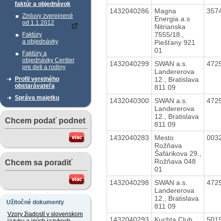
faktúr a objednávok
1432040286
Magna
357
Zmluvy zverejnené
Energia a.s
od 1.1.2012
Nitrianska
7555/18.,
Faktúry
a objednávky
Piešťany 921
01
Faktúry a
objednávky Centier
1432040299
SWAN a.s.
472
pre deti a rodiny
Landererova
12., Bratislava
Profil verejného
obstarávateľa
811 09
Správa majetku
1432040300
SWAN a.s.
472
Landererova
12., Bratislava
Chcem podať podnet
811 09
1432040283
Mesto
003
Rožňava
Šafárikova 29.,
Rožňava 048
Chcem sa poradiť
01
1432040298
SWAN a.s.
472
Landererova
12., Bratislava
Užitočné dokumenty
811 09
Vzory žiadostí v slovenskom
1432040293
Kuchta Club
501