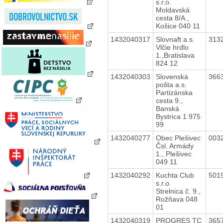
s.r.o.
Moldavská
cesta 8/A.,
Košice 040 11
1432040317
Slovnaft a.s.
313
Vlčie hrdlo
1.,Bratislava
824 12
1432040303
Slovenská
366
pošta a.s.
Partizánska
cesta 9.,
Banská
Bystrica 1 975
99
1432040277
Obec Plešivec
003
Čsl. Armády
1., Plešivec
049 11
1432040292
Kuchta Club
501
s.r.o.
Strelnica č. 9.,
Rožňava 048
01
1432040319
PROGRES TC
365