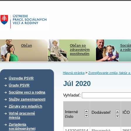
Občan
Občan so
Sociál
zdravotným
a rodi
postihnutím
>
Hlavná stránka
Zverejňovanie zmlúv, faktúr 
Ústredie PSVR
Júl 2020
Úrady PSVR
Sociálne veci a rodina
Vyhľadať:
Služby zamestnanosti
Záruky pre mladých
Interné
Dodávateľ
IČO
Voľné pracovné
číslo
miesta
Zariadenia
sociálnoprávnej
1432040314
Slovenská
366