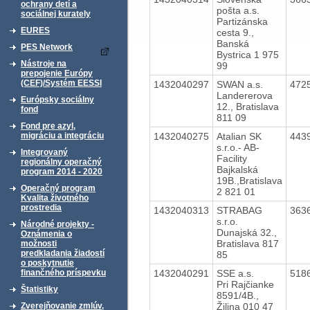
ochrany detí a
pošta a.s.
sociálnej kurately
Partizánska
EURES
cesta 9.,
Banská
PES Network
Bystrica 1 975
Nástroje na
99
prepojenie Európy
(CEF)/Systém EESSI
1432040297
SWAN a.s.
472
Landererova
Európsky sociálny
12., Bratislava
fond
811 09
Fond pre azyl,
1432040275
Atalian SK
443
migráciu a integráciu
s.r.o.- AB-
Integrovaný
Facility
regionálny operačný
Bajkalská
program 2014 - 2020
19B.,Bratislava
Operačný program
2 821 01
Kvalita životného
prostredia
1432040313
STRABAG
363
s.r.o.
Národné projekty -
Dunajská 32.,
Oznámenia o
Bratislava 817
možnosti
predkladania žiadostí
85
o poskytnutie
1432040291
SSE a.s.
518
finančného príspevku
Pri Rajčianke
Štatistiky
8591/4B.,
Žilina 010 47
Zverejňovanie zmlúv,