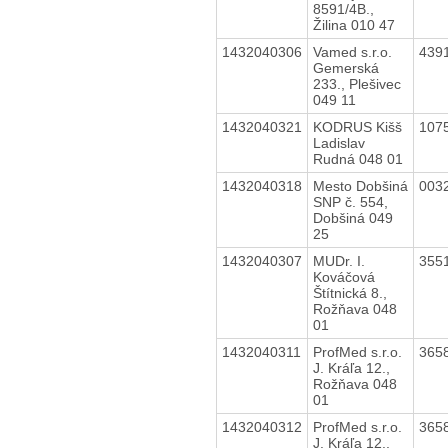
8591/4B.,
Žilina 010 47
1432040306
Vamed s.r.o.
439
Gemerská
233., Plešivec
049 11
1432040321
KODRUS Kišš
107
Ladislav
Rudná 048 01
1432040318
Mesto Dobšiná
003
SNP č. 554,
Dobšiná 049
25
1432040307
MUDr. I.
355
Kováčová
Štítnická 8.,
Rožňava 048
01
1432040311
ProfMed s.r.o.
365
J. Kráľa 12.,
Rožňava 048
01
1432040312
ProfMed s.r.o.
365
J. Kráľa 12.,