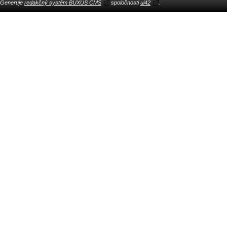
Generuje
redakčný systém BUXUS CMS
spoločnosti
ui42
.