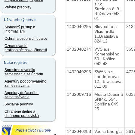
jazyku a iných jazykoch
s.r.o.
Právne predpisy
Strelnica č. 9.,
Rožňava 048
01
Užívateľský servis
1432040295
Slovnaft a.s.
313
Slobodný prístup k
Vlčie hrdlo
informáciám
1.,Bratislava
Ochrana osobných údajov
824 12
Oznamovanie
1432040274
VVS a.s.
365
protispoločenskej činnosti
Komenského
50., Košice
Naše registre
042 48
Sprostredkovatelia
1432040296
SWAN a.s.
472
zamestnania za úhradu
Landererova
12., Bratislava
Agentúry podporovaného
zamestnávania
811 09
Agentúry dočasného
1432009716
Mesto Dobšiná
003
zamestnávania
SNP č. 554,
Dobšiná 049
Sociálne podniky
25
Chránené dielne a
chránené pracoviská
1432040288
Veolia Energia
361