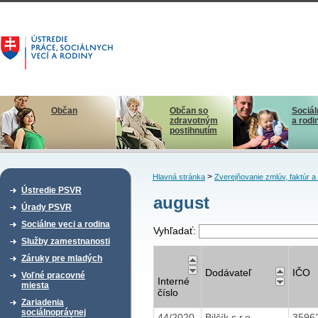
Občan
Občan so
Sociál
zdravotným
a rodi
postihnutím
>
Hlavná stránka
Zverejňovanie zmlúv, faktúr 
Ústredie PSVR
august
Úrady PSVR
Sociálne veci a rodina
Vyhľadať:
Služby zamestnanosti
Záruky pre mladých
Dodávateľ
IČO
Voľné pracovné
Interné
miesta
číslo
Zariadenia
sociálnoprávnej
44/2020
Bilčík s.r.o.
3596