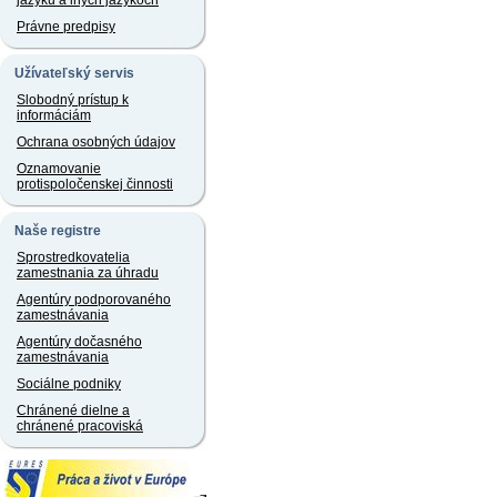
jazyku a iných jazykoch
Právne predpisy
Užívateľský servis
Slobodný prístup k
informáciám
Ochrana osobných údajov
Oznamovanie
protispoločenskej činnosti
Naše registre
Sprostredkovatelia
zamestnania za úhradu
Agentúry podporovaného
zamestnávania
Agentúry dočasného
zamestnávania
Sociálne podniky
Chránené dielne a
chránené pracoviská