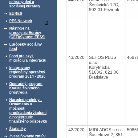
ochrany detí a
Šenkvická 12C,
sociálnej kurately
902 01 Pezinok
EURES
PES Network
Nástroje na
prepojenie Európy
(CEF)/Systém EESSI
Európsky sociálny
fond
Fond pre azyl,
43/2020
SEHOS PLUS
4697
migráciu a integráciu
s.r.o.
Korytnícka
Integrovaný
5163/2, 821 06
regionálny operačný
program 2014 - 2020
Bratislava
Operačný program
Kvalita životného
prostredia
Národné projekty -
Oznámenia o
možnosti
predkladania žiadostí
o poskytnutie
finančného príspevku
Štatistiky
42/2020
MIDI ADOS s.r.o.
5085
Šustekova 2, 851
Zverejňovanie zmlúv,