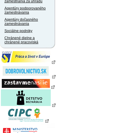
zamestnania za úhradu
Agentúry podporovaného
zamestnávania
Agentúry dočasného
zamestnávania
Sociálne podniky
Chránené dielne a
chránené pracoviská