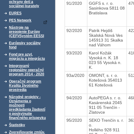
ochrany detí a
91/2020
GGFS s. r. o.
47
sociálnej kurately
Sasinkova 5811 08
Bratislava
EURES
PES Network
Nástroje na
92/2020
Patrik Hejdiš
42
prepojenie Európy
Skalská Nová Ves
(CEF)/Systém EESSI
145913 31 Skalka
Európsky sociálny
nad Váhom
fond
93/2020
Karol Kožák
41
Fond pre azyl,
Vysoká n. K. 18
migráciu a integráciu
023 55 Vysoká n.
Integrovaný
K.
regionálny operačný
program 2014 - 2020
93a/2020
OMONT, s. r. o.
51
Kotešová 354013
Operačný program
61 Kotešová
Kvalita životného
prostredia
Národné projekty -
94/2020
AutoPEGA s. r. o.
46
Oznámenia o
Kasárenská 2045
možnosti
911 05 Trenčín -
predkladania žiadostí
Zlatovce
o poskytnutie
finančného príspevku
95/2020
SEKO Trenčín s. r.
36
o.
Štatistiky
Hollého 928 911
Zverejňovanie zmlúv,