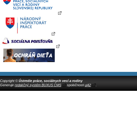
Copyright ©
Ústredie práce, sociálnych vecí a rodiny
Generuje
redakčný systém BUXUS CMS
spoločnosti
ui42
.