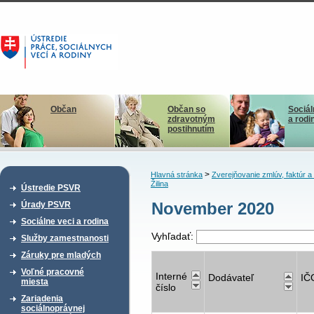
Občan
Občan so
Sociál
zdravotným
a rodi
postihnutím
>
Hlavná stránka
Zverejňovanie zmlúv, faktúr 
Žilina
Ústredie PSVR
November 2020
Úrady PSVR
Sociálne veci a rodina
Vyhľadať:
Služby zamestnanosti
Záruky pre mladých
Voľné pracovné
Interné
Dodávateľ
IČ
miesta
číslo
Zariadenia
sociálnoprávnej