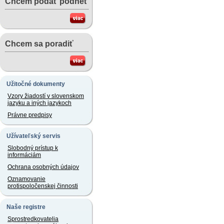
Chcem podať podnet
Chcem sa poradiť
Užitočné dokumenty
Vzory žiadostí v slovenskom
jazyku a iných jazykoch
Právne predpisy
Užívateľský servis
Slobodný prístup k
informáciám
Ochrana osobných údajov
Oznamovanie
protispoločenskej činnosti
Naše registre
Sprostredkovatelia