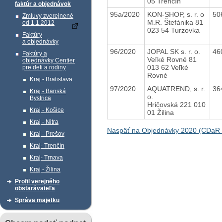
05 Trenčín
faktúr a objednávok
95a/2020
KON-SHOP, s. r. o
50
Zmluvy zverejnené
M.R. Štefánika 81
od 1.1.2012
023 54 Turzovka
Faktúry
a objednávky
96/2020
JOPAL SK s. r. o.
46
Faktúry a
Veľké Rovné 81
objednávky Centier
013 62 Veľké
pre deti a rodiny
Rovné
Kraj - Bratislava
97/2020
AQUATREND, s. r.
36
Kraj - Banská
o.
Bystrica
Hričovská 221 010
Kraj - Košice
01 Žilina
Kraj - Nitra
Naspäť na Objednávky 2020 (CDaR
Kraj - Prešov
Kraj- Trenčín
Kraj- Trnava
Kraj - Žilina
Profil verejného
obstarávateľa
Správa majetku