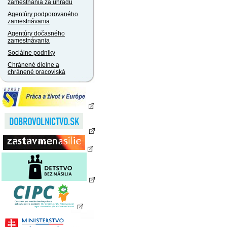
zamestnania za úhradu
Agentúry podporovaného
zamestnávania
Agentúry dočasného
zamestnávania
Sociálne podniky
Chránené dielne a
chránené pracoviská