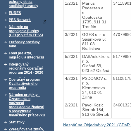
ochrany detí a
1/2021
Marius
3411590
sociálnej kurately
Pedersen a.
s.
EURES
Opatovská
PES Network
1735, 911 01
Trenčín
Nástroje na
prepojenie Európy
3/2021
GGFS s. r. o.
4707969
(CEF)/Systém EESSI
Sasinkova 5;
Európsky sociálny
811 08
fond
Bratislava
Fond pre azyl,
5/2021
DABAelektro s.
5177988
migráciu a integráciu
r. o.
Integrovaný
Olešná 59,
regionálny operačný
023 52 Olešná
program 2014 - 2020
4/2021
PSDOMOV s.
5110817
Operačný program
r. o.
Kvalita životného
Klemensova
prostredia
34, 010 01
Národné projekty -
Žilina
Oznámenia o
možnosti
2/2021
Pavol Kozic
3460132
predkladania žiadostí
Štvrtok 154,
o poskytnutie
913 05 Štvrtok
finančného príspevku
Štatistiky
Naspäť na Objednávky 2021 (CDaR
Zverejňovanie zmlúv,