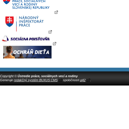
Copyright ©
Ústredie práce, sociálnych vecí a rodiny
Generuje
redakčný systém BUXUS CMS
spoločnosti
ui42
.