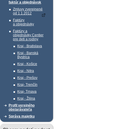
faktúr a objednávok
Zmluvy zverejnené
od 1.1.2012
Faktúry
a objednávky
Faktúry a
objednávky Centier
pre deti a rodiny
Kraj - Bratislava
Kraj - Banská
Bystrica
Kraj - Košice
Kraj - Nitra
Kraj - Prešov
Kraj- Trenčín
Kraj- Trnava
Kraj - Žilina
Profil verejného
obstarávateľa
Správa majetku