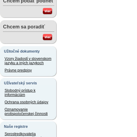
Chcem podať podnet
Chcem sa poradiť
Užitočné dokumenty
Vzory žiadostí v slovenskom
jazyku a iných jazykoch
Právne predpisy
Užívateľský servis
Slobodný prístup k
informáciám
Ochrana osobných údajov
Oznamovanie
protispoločenskej činnosti
Naše registre
Sprostredkovatelia