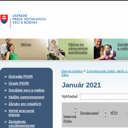
Občan
Občan so
Sociál
zdravotným
a rodi
postihnutím
>
Hlavná stránka
Zverejňovanie zmlúv, faktúr 
Žilina
Ústredie PSVR
Január 2021
Úrady PSVR
Sociálne veci a rodina
Vyhľadať:
Služby zamestnanosti
Záruky pre mladých
Voľné pracovné
Dodávateľ
IČO
miesta
Interné
číslo
Zariadenia
sociálnoprávnej