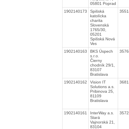
05801 Poprad
1902140173
Spišská
355
katolícka
charita
Slovenská
1765/30,
05201
Spišská Nová
Ves
1902140163
BKS Úspech
357
s.r.o.
Čierny
chodník 29/1,
83107
Bratislava
1902140162
Vision IT
368
Solutions a.s.
Pribinova 25,
81109
Bratislava
1902140161
InterWay a.s.
357
Stará
Vajnorská 21,
83104