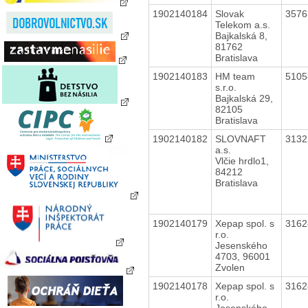
1902140184
Slovak
357
Telekom a.s.
Bajkalská 8,
81762
Bratislava
1902140183
HM team
510
s.r.o.
Bajkalská 29,
82105
Bratislava
1902140182
SLOVNAFT
313
a.s.
Vlčie hrdlo1,
84212
Bratislava
1902140179
Xepap spol. s
316
r.o.
Jesenského
4703, 96001
Zvolen
1902140178
Xepap spol. s
316
r.o.
Jesenského