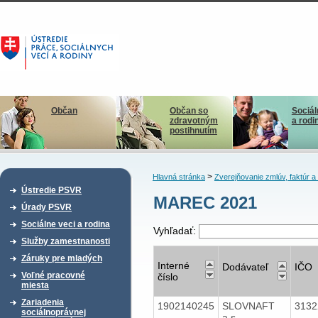
Občan
Občan so
Sociál
zdravotným
a rodi
postihnutím
>
Hlavná stránka
Zverejňovanie zmlúv, faktúr 
Ústredie PSVR
MAREC 2021
Úrady PSVR
Sociálne veci a rodina
Vyhľadať:
Služby zamestnanosti
Záruky pre mladých
Interné
Dodávateľ
IČO
Voľné pracovné
číslo
miesta
Zariadenia
1902140245
SLOVNAFT
313
sociálnoprávnej
a.s.