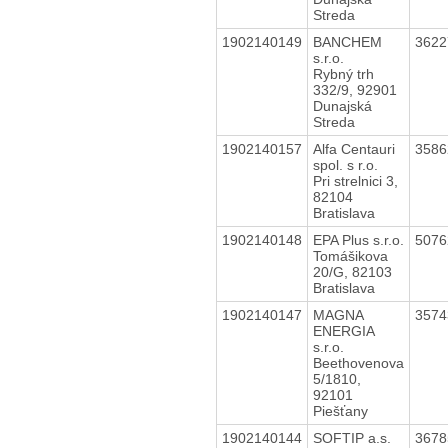
Streda
1902140149
BANCHEM
362
s.r.o.
Rybný trh
332/9, 92901
Dunajská
Streda
1902140157
Alfa Centauri
358
spol. s r.o.
Pri strelnici 3,
82104
Bratislava
1902140148
EPA Plus s.r.o.
507
Tomášikova
20/G, 82103
Bratislava
1902140147
MAGNA
357
ENERGIA
s.r.o.
Beethovenova
5/1810,
92101
Piešťany
1902140144
SOFTIP a.s.
367