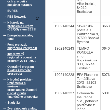
ochrany detí a
Vlčie hrdlo1,
sociálnej kurately
84212
EURES
Bratislava
PES Network
Nástroje na
1902140244
Slovenská
366
prepojenie Európy
(CEF)/Systém EESSI
pošta a.s.
Partizánska 9,
Európsky sociálny
97599 Banská
fond
Bystrica
Fond pre azyl,
1902140243
TEMPO
364
migráciu a integráciu
KONDELA
Integrovaný
s.r.o.
regionálny operačný
Vojtaššáková
program 2014 - 2020
893, 02744
Operačný program
Tvrdošín
Kvalita životného
prostredia
1902140228
EPA Plus s.r.o.
507
Tomášikova
Národné projekty -
20/G, 82103
Oznámenia o
Bratislava
možnosti
predkladania žiadostí
1902140227
Colonnade
500
o poskytnutie
Insurance
finančného príspevku
S.A., pobočka
Štatistiky
poisťovne z
iného
Zverejňovanie zmlúv,