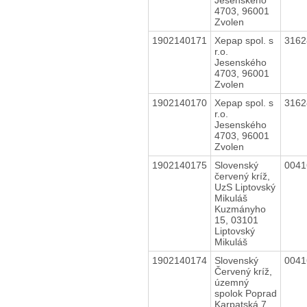
4703, 96001
Zvolen
1902140171
Xepap spol. s
316
r.o.
Jesenského
4703, 96001
Zvolen
1902140170
Xepap spol. s
316
r.o.
Jesenského
4703, 96001
Zvolen
1902140175
Slovenský
004
červený kríž,
UzS Liptovský
Mikuláš
Kuzmányho
15, 03101
Liptovský
Mikuláš
1902140174
Slovenský
004
Červený kríž,
územný
spolok Poprad
Karpatská 7,