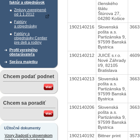
faktúr a objednávok
členského
štátu
Zmluvy zverejnené
Štúrova 27,
od 1.1.2012
04280 Košice
Faktúry
a objednávky
1902140216
Slovenská
366
pošta a.s.
Faktúry a
Partizánska 9,
objednávky Centier
97599 Banská
pre deti a rodiny
Bystrica
Profil verejného
obstarávateľa
1902140212
JUICE s.r.o.
460
Nové Záhrady
Správa majetku
I/9, 82105
Bratislava
Chcem podať podnet
1902140213
Slovenská
366
pošta a.s.
Partizánska 9,
97599 Banská
Bystrica
Chcem sa poradiť
1902140206
Slovenská
366
pošta a.s.
Partizánska 9,
97599 Banská
Bystrica
Užitočné dokumenty
1902140192
Bittner print
357
Vzory žiadostí v slovenskom