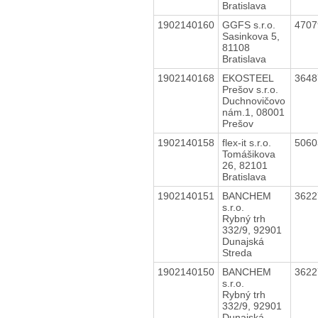
Bratislava
1902140160
GGFS s.r.o.
470
Sasinkova 5,
81108
Bratislava
1902140168
EKOSTEEL
364
Prešov s.r.o.
Duchnovičovo
nám.1, 08001
Prešov
1902140158
flex-it s.r.o.
506
Tomášikova
26, 82101
Bratislava
1902140151
BANCHEM
362
s.r.o.
Rybný trh
332/9, 92901
Dunajská
Streda
1902140150
BANCHEM
362
s.r.o.
Rybný trh
332/9, 92901
Dunajská