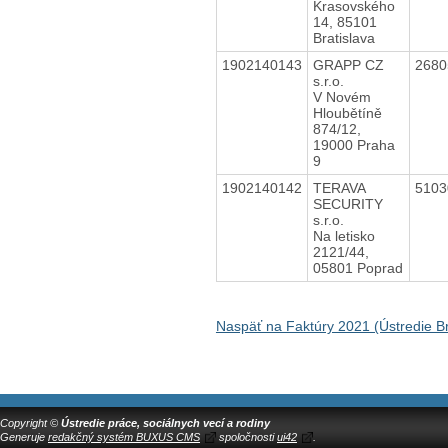
Krasovského
14, 85101
Bratislava
1902140143
GRAPP CZ
268
s.r.o.
V Novém
Hloubětíně
874/12,
19000 Praha
9
1902140142
TERAVA
510
SECURITY
s.r.o.
Na letisko
2121/44,
05801 Poprad
Naspäť na Faktúry 2021 (Ústredie Br
Copyright ©
Ústredie práce, sociálnych vecí a rodiny
Generuje
redakčný systém BUXUS CMS
spoločnosti
ui42
.