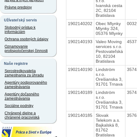
jazyku a iných jazykoch
s.r.o.
Ivanská cesta
Právne predpisy
2C, 82104
Bratislava
Užívateľský servis
1902140202
Obec Mlynky
003
Slobodný prístup k
Mlynky 324,
informáciám
05376 Mlynky
Ochrana osobných údajov
1902140193
Valeo Moving
453
services s.r.o.
Oznamovanie
protispoločenskej činnosti
Pestovateľská
10, 82104
Bratislava
Naše registre
1902140190
Lindström
357
Sprostredkovatelia
s.r.o.
zamestnania za úhradu
Orešianska 3,
Agentúry podporovaného
91701 Trnava
zamestnávania
1902140189
Lindström
357
Agentúry dočasného
s.r.o.
zamestnávania
Orešianska 3,
Sociálne podniky
91701 Trnava
Chránené dielne a
1902140185
Slovak
357
chránené pracoviská
Telekom a.s.
Bajkalská 8,
81762
Bratislava