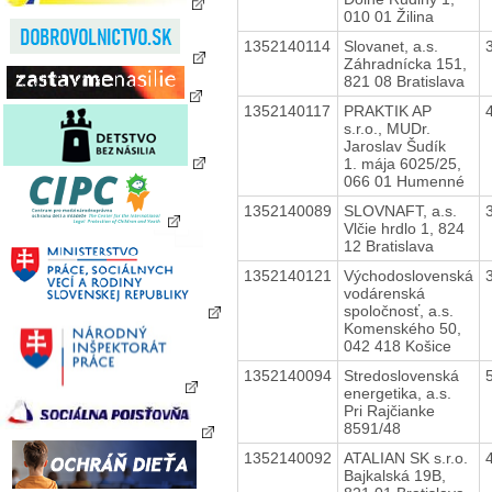
010 01 Žilina
1352140114
Slovanet, a.s.
Záhradnícka 151,
821 08 Bratislava
1352140117
PRAKTIK AP
s.r.o., MUDr.
Jaroslav Šudík
1. mája 6025/25,
066 01 Humenné
1352140089
SLOVNAFT, a.s.
Vlčie hrdlo 1, 824
12 Bratislava
1352140121
Východoslovenská
vodárenská
spoločnosť, a.s.
Komenského 50,
042 418 Košice
1352140094
Stredoslovenská
energetika, a.s.
Pri Rajčianke
8591/48
1352140092
ATALIAN SK s.r.o.
Bajkalská 19B,