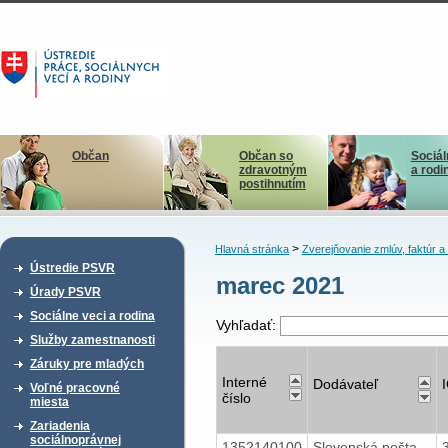
Občan
Občan so
Sociál
zdravotným
a rodi
postihnutím
>
Hlavná stránka
Zverejňovanie zmlúv, faktúr 
Ústredie PSVR
marec 2021
Úrady PSVR
Sociálne veci a rodina
Vyhľadať:
Služby zamestnanosti
Záruky pre mladých
Interné
Dodávateľ
Voľné pracovné
číslo
miesta
Zariadenia
sociálnoprávnej
1352140100
Slovenská pošta,