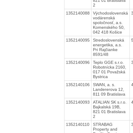
821 01 Bratislava
2
1352140088
Východoslovenská
vodárenská
spoločnosť, a.s.
Komenského 50,
042 418 Košice
1352140095
Stredoslovenská
energetika, a.s.
Pri Rajčianke
8591/48
1352140096
Teplo GGE s.r.o.
Robotnícka 2160,
017 01 Považská
Bystrica
1352140106
SWAN, a. s.
Landererova 12,
811 09 Bratislava
1352140093
ATALIAN SK s.r.o.
Bajkalská 19B,
821 01 Bratislava
2
1352140110
STRABAG
Property and