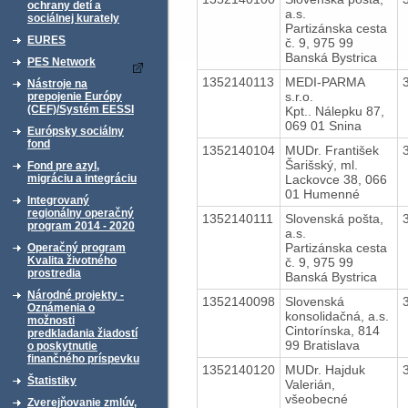
ochrany detí a
a.s.
sociálnej kurately
Partizánska cesta
EURES
č. 9, 975 99
Banská Bystrica
PES Network
1352140113
MEDI-PARMA
Nástroje na
s.r.o.
prepojenie Európy
(CEF)/Systém EESSI
Kpt.. Nálepku 87,
069 01 Snina
Európsky sociálny
fond
1352140104
MUDr. František
Šarišský, ml.
Fond pre azyl,
Lackovce 38, 066
migráciu a integráciu
01 Humenné
Integrovaný
regionálny operačný
1352140111
Slovenská pošta,
program 2014 - 2020
a.s.
Partizánska cesta
Operačný program
Kvalita životného
č. 9, 975 99
prostredia
Banská Bystrica
Národné projekty -
1352140098
Slovenská
Oznámenia o
konsolidačná, a.s.
možnosti
Cintorínska, 814
predkladania žiadostí
99 Bratislava
o poskytnutie
finančného príspevku
1352140120
MUDr. Hajduk
Štatistiky
Valerián,
všeobecné
Zverejňovanie zmlúv,