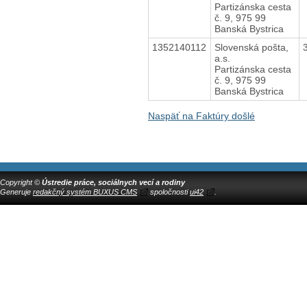
Partizánska cesta
č. 9, 975 99
Banská Bystrica
1352140112
Slovenská pošta,
a.s.
Partizánska cesta
č. 9, 975 99
Banská Bystrica
Naspäť na Faktúry došlé
Copyright ©
Ústredie práce, sociálnych vecí a rodiny
Generuje
redakčný systém BUXUS CMS
spoločnosti
ui42
.