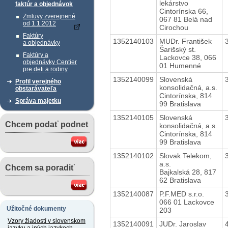
lekárstvo
faktúr a objednávok
Cintorínska 66,
Zmluvy zverejnené
067 81 Belá nad
od 1.1.2012
Cirochou
Faktúry
1352140103
MUDr. František
a objednávky
Šarišský st.
Faktúry a
Lackovce 38, 066
objednávky Centier
01 Humenné
pre deti a rodiny
1352140099
Slovenská
Profil verejného
konsolidačná, a.s.
obstarávateľa
Cintorínska, 814
Správa majetku
99 Bratislava
1352140105
Slovenská
Chcem podať podnet
konsolidačná, a.s.
Cintorínska, 814
99 Bratislava
1352140102
Slovak Telekom,
a.s.
Chcem sa poradiť
Bajkalská 28, 817
62 Bratislava
1352140087
P.F.MED s.r.o.
066 01 Lackovce
Užitočné dokumenty
203
Vzory žiadostí v slovenskom
1352140091
JUDr. Jaroslav