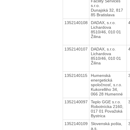
Facility Services
s.r.o.
Dunajská 32, 817
85 Bratislava
1352140108
DADAX, s.r.o.
Lichardova
8510/46, 010 01
Žilina
1352140107
DADAX, s.r.o.
Lichardova
8510/46, 010 01
Žilina
1352140115
Humenská
energetická
spoločnosť, s.r.o.
Kukorelliho 34,
066 28 Humenné
1352140097
Teplo GGE s.r.o.
Robotnícka 2160,
017 01 Považská
Bystrica
1352140109
Slovenská pošta,
a.s.