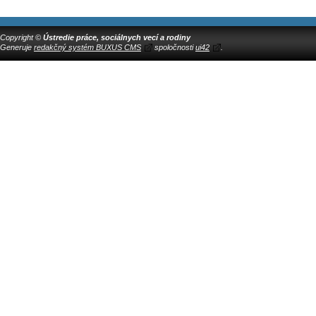
Copyright ©
Ústredie práce, sociálnych vecí a rodiny
Generuje
redakčný systém BUXUS CMS
spoločnosti
ui42
.