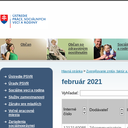
Občan
Občan so
Sociál
zdravotným
a rodi
postihnutím
>
Hlavná stránka
Zverejňovanie zmlúv, faktúr 
Ústredie PSVR
február 2021
Úrady PSVR
Sociálne veci a rodina
Vyhľadať:
Služby zamestnanosti
Záruky pre mladých
Interné
Dodávateľ
Voľné pracovné
číslo
miesta
Zariadenia
sociálnoprávnej
1212140085
24communicatoin,