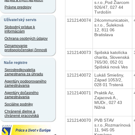
jazyku a iných jazykoch
s.r.o.,Pod Žiarcom
926/47, 027 44
Právne predpisy
Tvrdošín
1212140074
24communicatoin,
Užívateľský servis
s.r.o., Šuleková
Slobodný prístup k
12, 811 06
informáciám
Bratislava
Ochrana osobných údajov
Oznamovanie
protispoločenskej činnosti
1212140073
Spišská katolícka
charita, Slovenská
765/30, 052 01
Naše registre
Spišská nová Ves
Sprostredkovatelia
zamestnania za úhradu
1212140072
Lukáš Smiešny,
Západ 1053/2,
Agentúry podporovaného
028 01 Trstená
zamestnávania
1212140071
Praktik Az,
Agentúry dočasného
zamestnávania
Zajacová A.,
MUDr., 027 43
Sociálne podniky
Nižná
Chránené dielne a
chránené pracoviská
1212140070
PVB STAV
s.r.o.,Rozmarínová
11, 945 05
Komárno