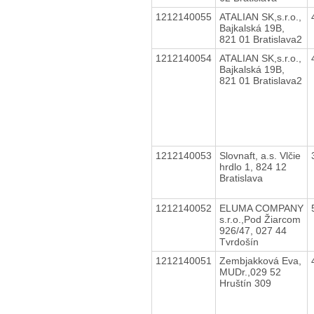
1212140055
ATALIAN SK,s.r.o.,
Bajkalská 19B,
821 01 Bratislava2
1212140054
ATALIAN SK,s.r.o.,
Bajkalská 19B,
821 01 Bratislava2
1212140053
Slovnaft, a.s. Vlčie
hrdlo 1, 824 12
Bratislava
1212140052
ELUMA COMPANY
s.r.o.,Pod Žiarcom
926/47, 027 44
Tvrdošín
1212140051
Zembjakková Eva,
MUDr.,029 52
Hruštín 309