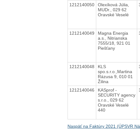
1212140050
Olexíková Júlia,
MUDr., 029 62
Oravské Veselé
1212140049
Magna Energia
a.s., Nitrianska
7555/18, 921 01
Piešťany
1212140048
KLS
spo.s.r.o.,Martina
Rázusa 9, 010 01
Žilina
1212140046
KASprof -
SECURITY agency
s.r.o., 029 62
Oravské Veselé
440
Naspäť na Faktúry 2021 (ÚPSVR N