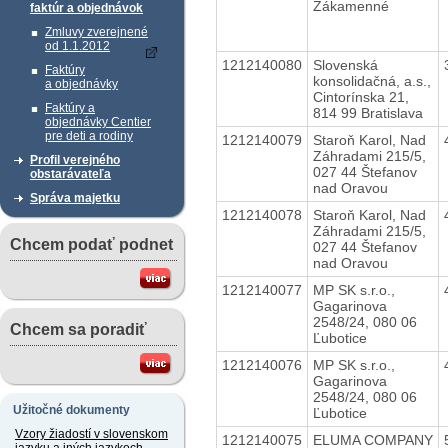
Zákamenné
faktúr a objednávok
Zmluvy zverejnené
od 1.1.2012
1212140080
Slovenská
Faktúry
konsolidačná, a.s.,
a objednávky
Cintorínska 21,
Faktúry a
814 99 Bratislava
objednávky Centier
pre deti a rodiny
1212140079
Staroň Karol, Nad
Záhradami 215/5,
Profil verejného
027 44 Štefanov
obstarávateľa
nad Oravou
Správa majetku
1212140078
Staroň Karol, Nad
Záhradami 215/5,
Chcem podať podnet
027 44 Štefanov
nad Oravou
1212140077
MP SK s.r.o.,
Gagarinova
2548/24, 080 06
Chcem sa poradiť
Ľubotice
1212140076
MP SK s.r.o.,
Gagarinova
2548/24, 080 06
Užitočné dokumenty
Ľubotice
Vzory žiadostí v slovenskom
1212140075
ELUMA COMPANY