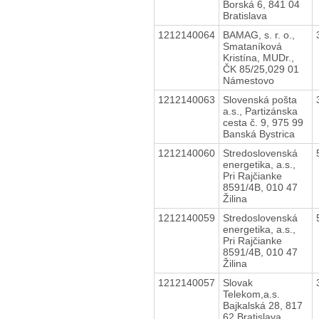
Borská 6, 841 04
Bratislava
1212140064
BAMAG, s. r. o.,
Smataníková
Kristína, MUDr.,
ČK 85/25,029 01
Námestovo
1212140063
Slovenská pošta
a.s., Partizánska
cesta č. 9, 975 99
Banská Bystrica
1212140060
Stredoslovenská
energetika, a.s.,
Pri Rajčianke
8591/4B, 010 47
Žilina
1212140059
Stredoslovenská
energetika, a.s.,
Pri Rajčianke
8591/4B, 010 47
Žilina
1212140057
Slovak
Telekom,a.s.
Bajkalská 28, 817
62 Bratislava