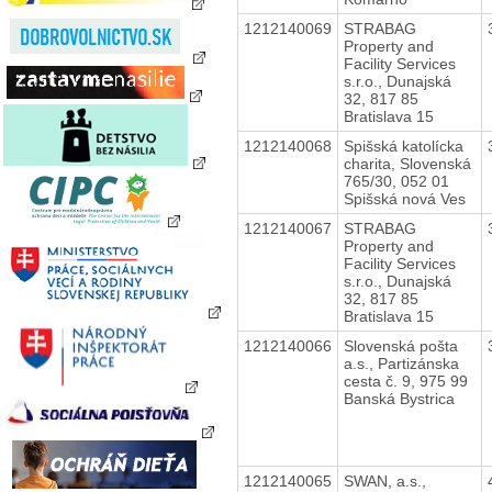
1212140069
STRABAG
Property and
Facility Services
s.r.o., Dunajská
32, 817 85
Bratislava 15
1212140068
Spišská katolícka
charita, Slovenská
765/30, 052 01
Spišská nová Ves
1212140067
STRABAG
Property and
Facility Services
s.r.o., Dunajská
32, 817 85
Bratislava 15
1212140066
Slovenská pošta
a.s., Partizánska
cesta č. 9, 975 99
Banská Bystrica
1212140065
SWAN, a.s.,