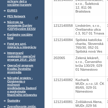
ochrany detí a
s.r.o., Šuleková
sociálnej kurately
12, 811 06
EURES
Bratislava
PES Network
Nástroje na
1212140058
Lindström, s.r.o.,
prepojenie Európy
(CEF)/Systém EESSI
Orešianska ulica
č.3, 917 01 Trnava
Európsky sociálny
fond
1212140084
Spišská katolícka
charita, Slovenská
Fond pre azyl,
765/30, 052 01
migráciu a integráciu
Spišská nová Ves
Integrovaný
regionálny operačný
202065
Zelená lekáreň,
program 2014 - 2020
s.r.o., Červeného
kríža 130/29, 029
Operačný program
Kvalita životného
01 Námestovo
prostredia
Národné projekty -
1212140082
Kucharík
Oznámenia o
MUDr.,s.r.o.,Ul. ĆK
možnosti
85/65, 029 01
predkladania žiadostí
Námestovo
o poskytnutie
finančného príspevku
Štatistiky
1212140081
Zoššáková Alena,
MUDr.,029 56
Zverejňovanie zmlúv,