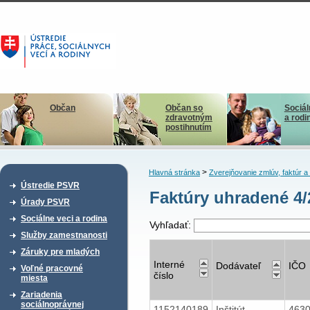
Občan
Občan so
Sociál
zdravotným
a rodi
postihnutím
>
Hlavná stránka
Zverejňovanie zmlúv, faktúr 
Ústredie PSVR
Faktúry uhradené 4/
Úrady PSVR
Sociálne veci a rodina
Vyhľadať:
Služby zamestnanosti
Záruky pre mladých
Interné
Dodávateľ
IČO
Voľné pracovné
číslo
miesta
Zariadenia
sociálnoprávnej
1152140189
Inštitút
463