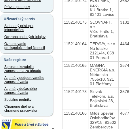
jazyku a iných jazykoch
1152140174
HOLLMEX,
365
s.r.o.
Právne predpisy
KU Bratke 1,
93401 Levice
Užívateľský servis
1152140175
SLOVNAFT,
313
Slobodný prístup k
a.s.
informáciám
Vlčie Hrdlo 1,
Bratislava
Ochrana osobných údajov
1152140164
TERAVA, s.r.o.
446
Oznamovanie
protispoločenskej činnosti
Na letisko
2121/44, 058
01 Poprad
Naše registre
1152140165
MAGNA
357
Sprostredkovatelia
ENERGIA a.s.
zamestnania za úhradu
Nitrianska
Agentúry podporovaného
7555/18, 921
zamestnávania
01 Piešťany
Agentúry dočasného
1152140173
Slovak
357
zamestnávania
Telekom, a.s.
Sociálne podniky
Bajkalská 28,
Bratislava
Chránené dielne a
chránené pracoviská
1152140166
Miloš Spevár
467
Osloboditeľov
329/18, 93502
Žemberovce