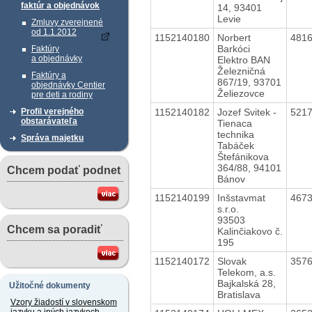
faktúr a objednávok
14, 93401
Levie
Zmluvy zverejnené
od 1.1.2012
1152140180
Norbert
481
Barkóci
Faktúry
a objednávky
Elektro BAN
Železničná
Faktúry a
867/19, 93701
objednávky Centier
Želiezovce
pre deti a rodiny
1152140182
Jozef Svitek -
521
Profil verejného
obstarávateľa
Tienaca
technika
Správa majetku
Tabáček
Štefánikova
364/88, 94101
Chcem podať podnet
Bánov
1152140199
Inšstavmat
467
s.r.o.
93503
Chcem sa poradiť
Kalinčiakovo č.
195
1152140172
Slovak
357
Telekom, a.s.
Bajkalská 28,
Užitočné dokumenty
Bratislava
Vzory žiadostí v slovenskom