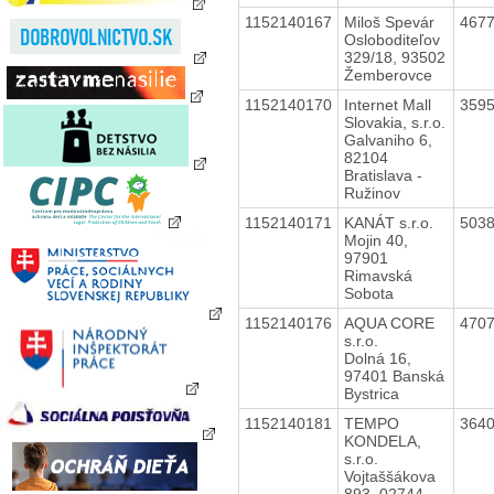
1152140167
Miloš Spevár
467
Osloboditeľov
329/18, 93502
Žemberovce
1152140170
Internet Mall
359
Slovakia, s.r.o.
Galvaniho 6,
82104
Bratislava -
Ružinov
1152140171
KANÁT s.r.o.
503
Mojin 40,
97901
Rimavská
Sobota
1152140176
AQUA CORE
470
s.r.o.
Dolná 16,
97401 Banská
Bystrica
1152140181
TEMPO
364
KONDELA,
s.r.o.
Vojtaššákova
893, 02744