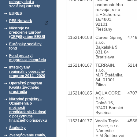
ochrany detí a
osobnostného
sociálnej kurately
rozvoja, s.r.o.
EURES
E.F.Scherera
16/4801,
PES Network
92101
Nástroje na
Piešťany
prepojenie Európy
(CEF)/Systém EESSI
1152140188
Career Spring
474
s.r.o.
Európsky sociálny
Bajkalská 9,
fond
831 04
Fond pre azyl,
Bratislava
migráciu a integráciu
1152140187
TERRAIN,
521
Integrovaný
s.r.o.
regionálny operačný
M.R.Štefánika
program 2014 - 2020
34, 01001
Operačný program
Žilina
Kvalita životného
prostredia
1152140185
AQUA CORE
470
s.r.o.
Národné projekty -
Dolná 16,
Oznámenia o
97401 Banská
možnosti
predkladania žiadostí
Bystrica
o poskytnutie
1152140177
Veolia Teplo
455
finančného príspevku
Levice, s.r.o.
Štatistiky
Námestie
E.M.Šoltésovej
Zverejňovanie zmlúv,