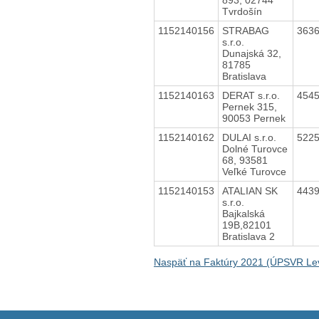
Tvrdošín
1152140156
STRABAG
363
s.r.o.
Dunajská 32,
81785
Bratislava
1152140163
DERAT s.r.o.
454
Pernek 315,
90053 Pernek
1152140162
DULAI s.r.o.
522
Dolné Turovce
68, 93581
Veľké Turovce
1152140153
ATALIAN SK
443
s.r.o.
Bajkalská
19B,82101
Bratislava 2
Naspäť na Faktúry 2021 (ÚPSVR Lev