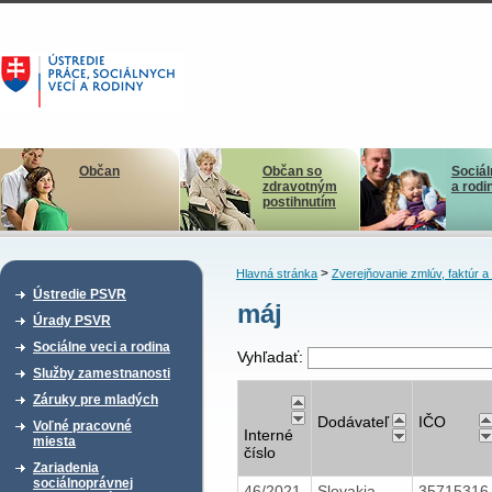
Občan
Občan so
Sociál
zdravotným
a rodi
postihnutím
>
Hlavná stránka
Zverejňovanie zmlúv, faktúr 
Ústredie PSVR
máj
Úrady PSVR
Sociálne veci a rodina
Vyhľadať:
Služby zamestnanosti
Záruky pre mladých
Dodávateľ
IČO
Voľné pracovné
Interné
miesta
číslo
Zariadenia
sociálnoprávnej
46/2021
Slovakia
3571531