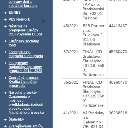
ochrany detí a
TAP s.r.o.
sociálnej kurately
Bratislavská
EURES
85, 902 01
Pezinok
PES Network
45/2021
B2B Partner
4441346
Nástroje na
s.r.o.
prepojenie Európy
(CEF)/Systém EESSI
Šulekova 2,
811 06
Európsky sociálny
Bratislava
fond
37/2021
FINAL -CD
4596047
Fond pre azyl,
Bratislava
migráciu a integráciu
Škultétyho
Integrovaný
437/18, 958
regionálny operačný
01
program 2014 - 2020
Partizánske
Operačný program
Kvalita životného
36/2021
FINAL -CD
4596047
prostredia
Bratislava
Škultétyho
Národné projekty -
437/18, 958
Oznámenia o
01
možnosti
predkladania žiadostí
Partizánske
o poskytnutie
41/2021
AJ Produkty
3626851
finančného príspevku
a.s.
Štatistiky
Galvaniho
7/B, 821 04
Zverejňovanie zmlúv,