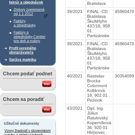
faktúr a objednávok
Bratislava
Zmluvy zverejnené
39/2021
FINAL -CD
4596047
od 1.1.2012
Bratislava
Škultétyho
Faktúry
a objednávky
437/18, 958
01
Faktúry a
Partizánske
objednávky Centier
pre deti a rodiny
38/2021
FINAL -CD
4596047
Bratislava
Profil verejného
obstarávateľa
Škultétyho
437/18, 958
Správa majetku
01
Partizánske
Chcem podať podnet
40/2021
Rastislav
3035409
Brocka
Colormont
Kollárová
18, 902 01
Chcem sa poradiť
Pezinok
43/2021
Dipl. Ing.
Július
Ratulovský
Koperníková
Užitočné dokumenty
36, 920 01
Vzory žiadostí v slovenskom
Hlohovec