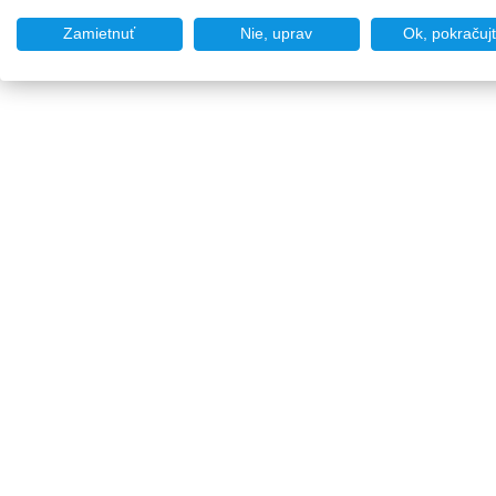
Zamietnuť
Nie, uprav
Ok, pokračuj