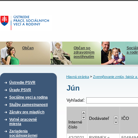
Občan
Občan so
Sociál
zdravotným
a rodi
postihnutím
>
Hlavná stránka
Zverejňovanie zmlúv, faktúr 
Ústredie PSVR
Jún
Úrady PSVR
Sociálne veci a rodina
Vyhľadať:
Služby zamestnanosti
Záruky pre mladých
Dodávateľ
IČO
Voľné pracovné
Interné
miesta
číslo
Zariadenia
sociálnoprávnej
42/2021
BYRNEX s.
504849