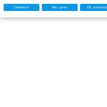
Zamietnuť
Nie, uprav
Ok, pokračuj