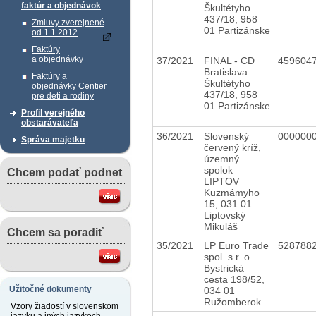
faktúr a objednávok
Škultétyho
437/18, 958
Zmluvy zverejnené
01 Partizánske
od 1.1.2012
Faktúry
a objednávky
37/2021
FINAL - CD
459604
Bratislava
Faktúry a
Škultétyho
objednávky Centier
437/18, 958
pre deti a rodiny
01 Partizánske
Profil verejného
obstarávateľa
36/2021
Slovenský
000000
Správa majetku
červený kríž,
územný
spolok
Chcem podať podnet
LIPTOV
Kuzmámyho
15, 031 01
Liptovský
Mikuláš
Chcem sa poradiť
35/2021
LP Euro Trade
528788
spol. s r. o.
Bystrická
cesta 198/52,
Užitočné dokumenty
034 01
Ružomberok
Vzory žiadostí v slovenskom