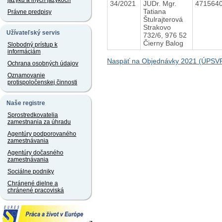
jazyku a iných jazykoch
34/2021
JUDr. Mgr.
471564
Tatiana
Právne predpisy
Štulrajterová
Strakovo
Užívateľský servis
732/6, 976 52
Čierny Balog
Slobodný prístup k
informáciám
Naspäť na Objednávky 2021 (ÚPSV
Ochrana osobných údajov
Oznamovanie
protispoločenskej činnosti
Naše registre
Sprostredkovatelia
zamestnania za úhradu
Agentúry podporovaného
zamestnávania
Agentúry dočasného
zamestnávania
Sociálne podniky
Chránené dielne a
chránené pracoviská