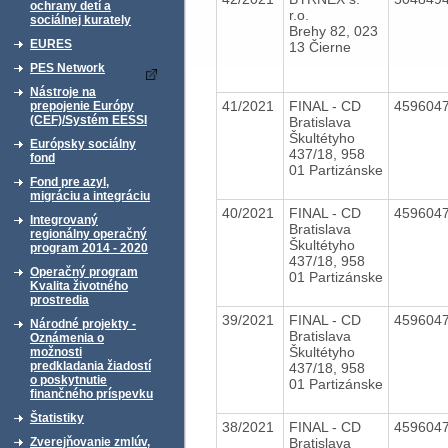
ochrany detí a
r.o.
sociálnej kurately
Brehy 82, 023
EURES
13 Čierne
PES Network
Nástroje na
41/2021
FINAL - CD
459604
prepojenie Európy
(CEF)/Systém EESSI
Bratislava
Škultétyho
Európsky sociálny
437/18, 958
fond
01 Partizánske
Fond pre azyl,
migráciu a integráciu
40/2021
FINAL - CD
459604
Integrovaný
Bratislava
regionálny operačný
Škultétyho
program 2014 - 2020
437/18, 958
Operačný program
01 Partizánske
Kvalita životného
prostredia
39/2021
FINAL - CD
459604
Národné projekty -
Bratislava
Oznámenia o
Škultétyho
možnosti
predkladania žiadostí
437/18, 958
o poskytnutie
01 Partizánske
finančného príspevku
Štatistiky
38/2021
FINAL - CD
459604
Bratislava
Zverejňovanie zmlúv,