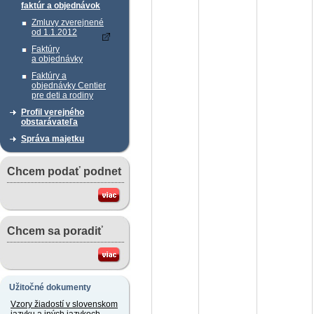
faktúr a objednávok
Zmluvy zverejnené
od 1.1.2012
Faktúry
a objednávky
Faktúry a
objednávky Centier
pre deti a rodiny
Profil verejného
obstarávateľa
Správa majetku
Chcem podať podnet
Chcem sa poradiť
Užitočné dokumenty
Vzory žiadostí v slovenskom