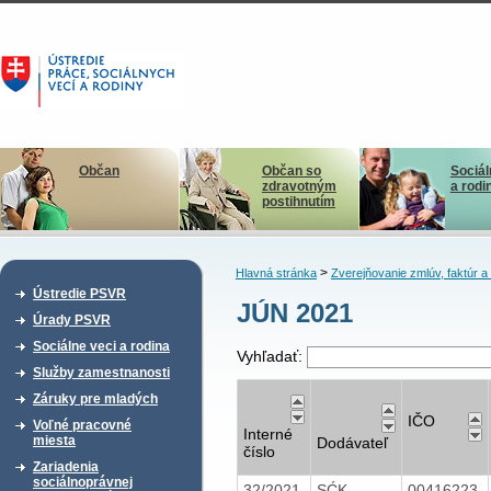
Občan
Občan so
Sociál
zdravotným
a rodi
postihnutím
>
Hlavná stránka
Zverejňovanie zmlúv, faktúr 
Ústredie PSVR
JÚN 2021
Úrady PSVR
Sociálne veci a rodina
Vyhľadať:
Služby zamestnanosti
Záruky pre mladých
IČO
Voľné pracovné
Interné
miesta
Dodávateľ
číslo
Zariadenia
sociálnoprávnej
32/2021
SĆK
00416223