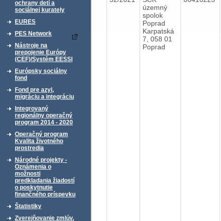
ochrany detí a
územný
sociálnej kurately
spolok
EURES
Poprad
Karpatská
PES Network
7, 058 01
Nástroje na
Poprad
prepojenie Európy
(CEF)/Systém EESSI
Európsky sociálny
fond
Fond pre azyl,
migráciu a integráciu
Integrovaný
regionálny operačný
program 2014 - 2020
Operačný program
Kvalita životného
prostredia
Národné projekty -
Oznámenia o
možnosti
predkladania žiadostí
o poskytnutie
finančného príspevku
Štatistiky
Zverejňovanie zmlúv,