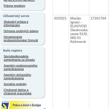
jazyku a iných jazykoch
Právne predpisy
Užívateľský servis
33/2021
Marián
17201764
Ignáci -
Slobodný prístup k
informáciám
ELKOVOD
Slavkovská
Ochrana osobných údajov
cesta 51/D,
Oznamovanie
060 01
protispoločenskej činnosti
Kežmarok
Naše registre
Sprostredkovatelia
zamestnania za úhradu
Agentúry podporovaného
zamestnávania
Agentúry dočasného
zamestnávania
Sociálne podniky
Chránené dielne a
chránené pracoviská