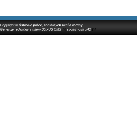
Copyright ©
Ústredie práce, sociálnych vecí a rodiny
Generuje
redakčný systém BUXUS CMS
spoločnosti
ui42
.