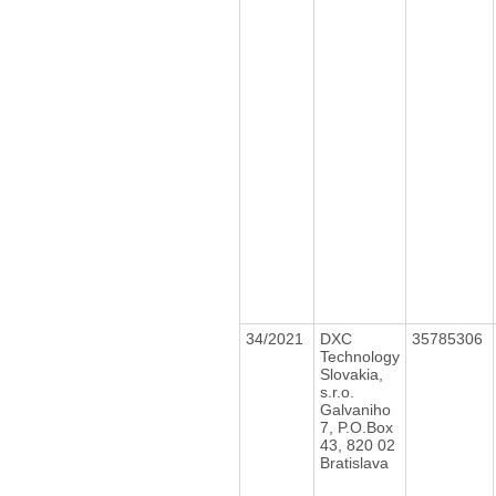
34/2021
DXC
35785306
Technology
Slovakia,
s.r.o.
Galvaniho
7, P.O.Box
43, 820 02
Bratislava