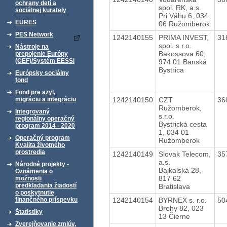
ochrany detí a
spol. RK, a.s.
sociálnej kurately
Pri Váhu 6, 034
EURES
06 Ružomberok
PES Network
1242140155
PRIMA INVEST,
31
spol. s r.o.
Nástroje na
Bakossova 60,
prepojenie Európy
(CEF)/Systém EESSI
974 01 Banská
Bystrica
Európsky sociálny
fond
Fond pre azyl,
1242140150
CZT
36
migráciu a integráciu
Ružomberok,
Integrovaný
s.r.o.
regionálny operačný
Bystrická cesta
program 2014 - 2020
1, 034 01
Operačný program
Ružomberok
Kvalita životného
prostredia
1242140149
Slovak Telecom,
35
a.s.
Národné projekty -
Bajkalská 28,
Oznámenia o
817 62
možnosti
predkladania žiadostí
Bratislava
o poskytnutie
1242140154
BYRNEX s. r.o.
50
finančného príspevku
Brehy 82, 023
Štatistiky
13 Čierne
Zverejňovanie zmlúv,