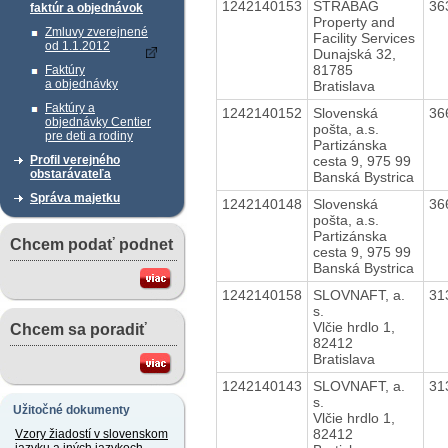
1242140153
STRABAG
36
faktúr a objednávok
Property and
Zmluvy zverejnené
Facility Services
od 1.1.2012
Dunajská 32,
81785
Faktúry
a objednávky
Bratislava
Faktúry a
1242140152
Slovenská
36
objednávky Centier
pošta, a.s.
pre deti a rodiny
Partizánska
cesta 9, 975 99
Profil verejného
obstarávateľa
Banská Bystrica
Správa majetku
1242140148
Slovenská
36
pošta, a.s.
Partizánska
Chcem podať podnet
cesta 9, 975 99
Banská Bystrica
1242140158
SLOVNAFT, a.
31
s.
Vlčie hrdlo 1,
Chcem sa poradiť
82412
Bratislava
1242140143
SLOVNAFT, a.
31
s.
Užitočné dokumenty
Vlčie hrdlo 1,
82412
Vzory žiadostí v slovenskom