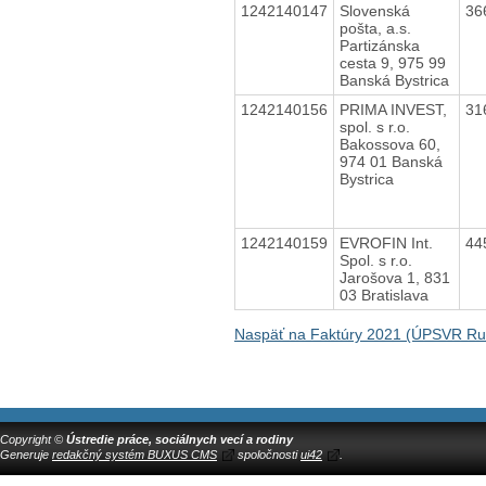
1242140147
Slovenská
36
pošta, a.s.
Partizánska
cesta 9, 975 99
Banská Bystrica
1242140156
PRIMA INVEST,
31
spol. s r.o.
Bakossova 60,
974 01 Banská
Bystrica
1242140159
EVROFIN Int.
44
Spol. s r.o.
Jarošova 1, 831
03 Bratislava
Naspäť na Faktúry 2021 (ÚPSVR R
Copyright ©
Ústredie práce, sociálnych vecí a rodiny
Generuje
redakčný systém BUXUS CMS
spoločnosti
ui42
.