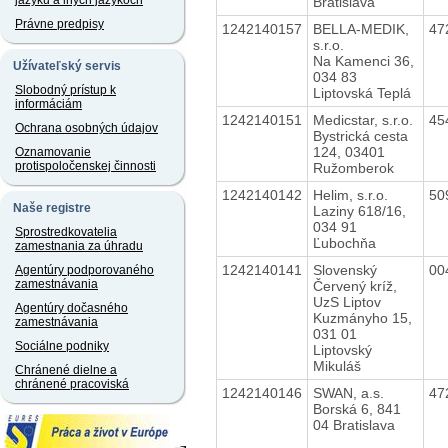
jazyku a iných jazykoch
Bratislava
Právne predpisy
1242140157
BELLA-MEDIK,
47
s.r.o.
Na Kamenci 36,
Užívateľský servis
034 83
Slobodný prístup k
Liptovská Teplá
informáciám
1242140151
Medicstar, s.r.o.
45
Ochrana osobných údajov
Bystrická cesta
124, 03401
Oznamovanie
protispoločenskej činnosti
Ružomberok
1242140142
Helim, s.r.o.
50
Naše registre
Laziny 618/16,
034 91
Sprostredkovatelia
Ľubochňa
zamestnania za úhradu
1242140141
Slovenský
00
Agentúry podporovaného
zamestnávania
Červený kríž,
UzS Liptov
Agentúry dočasného
Kuzmányho 15,
zamestnávania
031 01
Sociálne podniky
Liptovský
Mikuláš
Chránené dielne a
chránené pracoviská
1242140146
SWAN, a.s.
47
Borská 6, 841
04 Bratislava