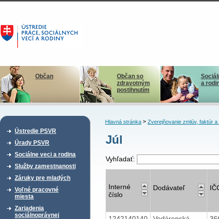
Občan
Občan so
Sociál
zdravotným
a rodi
postihnutím
>
Hlavná stránka
Zverejňovanie zmlúv, faktúr 
Ústredie PSVR
Júl
Úrady PSVR
Sociálne veci a rodina
Vyhľadať:
Služby zamestnanosti
Záruky pre mladých
Interné
Dodávateľ
IČ
Voľné pracovné
číslo
miesta
Zariadenia
sociálnoprávnej
1242140140
Vodárenská
36