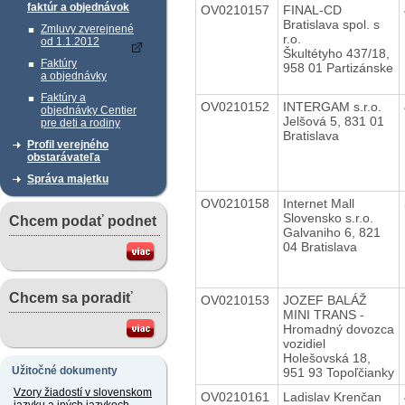
faktúr a objednávok
OV0210157
FINAL-CD
Bratislava spol. s
Zmluvy zverejnené
r.o.
od 1.1.2012
Škultétyho 437/18,
Faktúry
958 01 Partizánske
a objednávky
Faktúry a
OV0210152
INTERGAM s.r.o.
objednávky Centier
Jelšová 5, 831 01
pre deti a rodiny
Bratislava
Profil verejného
obstarávateľa
Správa majetku
OV0210158
Internet Mall
Slovensko s.r.o.
Chcem podať podnet
Galvaniho 6, 821
04 Bratislava
Chcem sa poradiť
OV0210153
JOZEF BALÁŽ
MINI TRANS -
Hromadný dovozca
vozidiel
Holešovská 18,
Užitočné dokumenty
951 93 Topoľčianky
Vzory žiadostí v slovenskom
OV0210161
Ladislav Krenčan