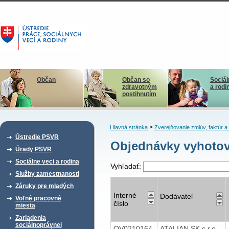
Občan
Občan so
Sociál
zdravotným
a rodi
postihnutím
>
Hlavná stránka
Zverejňovanie zmlúv, faktúr 
Ústredie PSVR
Objednávky vyhotov
Úrady PSVR
Sociálne veci a rodina
Vyhľadať:
Služby zamestnanosti
Záruky pre mladých
Interné
Dodávateľ
Voľné pracovné
číslo
miesta
Zariadenia
sociálnoprávnej
OV0210164
ATALIAN SK s.r.o.