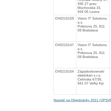
935 27 prev.:
Mochovská 15,
934 05 Levice
OV0210159
Vision IT Solutions,
a.s.
Pribinova 25, 811
09 Bratislava
OV0210147
Vision IT Solutions,
a.s.
Pribinova 25, 811
09 Bratislava
OV0210154
Západoslovenskí
elektrikári s.r.o.
Cetínska 67/35,
941 07 Veľký Kýr
Naspäť na Objednávky 2021 (ÚPSVR