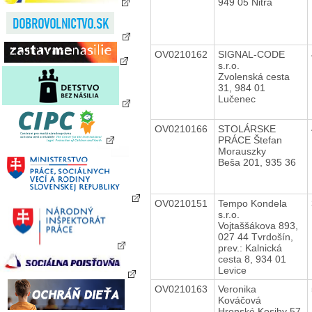
949 05 Nitra
OV0210162
SIGNAL-CODE
s.r.o.
Zvolenská cesta
31, 984 01
Lučenec
OV0210166
STOLÁRSKE
PRÁCE Štefan
Morauszky
Beša 201, 935 36
OV0210151
Tempo Kondela
s.r.o.
Vojtaššákova 893,
027 44 Tvrdošín,
prev.: Kalnická
cesta 8, 934 01
Levice
OV0210163
Veronika
Kováčová
Hronské Kosihy 57,