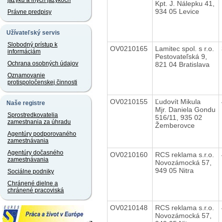
jazyku a iných jazykoch
Kpt. J. Nálepku 41,
934 05 Levice
Právne predpisy
Užívateľský servis
Slobodný prístup k
OV0210165
Lamitec spol. s r.o.
informáciám
Pestovateľská 9,
Ochrana osobných údajov
821 04 Bratislava
Oznamovanie
protispoločenskej činnosti
OV0210155
Ľudovít Mikula
Naše registre
Mjr. Daniela Gondu
Sprostredkovatelia
516/11, 935 02
zamestnania za úhradu
Žemberovce
Agentúry podporovaného
zamestnávania
Agentúry dočasného
OV0210160
RCS reklama s.r.o.
zamestnávania
Novozámocká 57,
949 05 Nitra
Sociálne podniky
Chránené dielne a
chránené pracoviská
OV0210148
RCS reklama s.r.o.
Novozámocká 57,