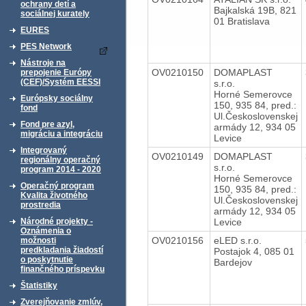
ochrany detí a
Bajkalská 19B, 821
sociálnej kurately
01 Bratislava
EURES
PES Network
Nástroje na
OV0210150
DOMAPLAST
prepojenie Európy
(CEF)/Systém EESSI
s.r.o.
Horné Semerovce
Európsky sociálny
150, 935 84, pred.:
fond
Ul.Československej
Fond pre azyl,
armády 12, 934 05
migráciu a integráciu
Levice
Integrovaný
OV0210149
DOMAPLAST
regionálny operačný
s.r.o.
program 2014 - 2020
Horné Semerovce
Operačný program
150, 935 84, pred.:
Kvalita životného
Ul.Československej
prostredia
armády 12, 934 05
Levice
Národné projekty -
Oznámenia o
OV0210156
eLED s.r.o.
možnosti
predkladania žiadostí
Postajok 4, 085 01
o poskytnutie
Bardejov
finančného príspevku
Štatistiky
Zverejňovanie zmlúv,