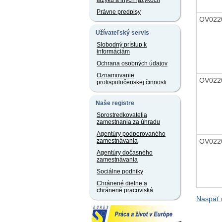
jazyku a iných jazykoch
Právne predpisy
OV022
Užívateľský servis
Slobodný prístup k
informáciám
Ochrana osobných údajov
Oznamovanie
OV022
protispoločenskej činnosti
Naše registre
Sprostredkovatelia
zamestnania za úhradu
Agentúry podporovaného
OV022
zamestnávania
Agentúry dočasného
zamestnávania
Sociálne podniky
Chránené dielne a
chránené pracoviská
Naspäť 