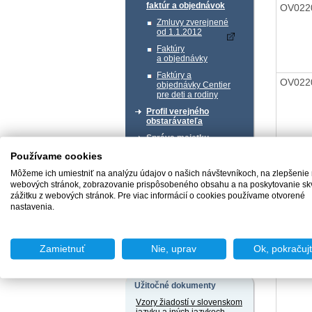
faktúr a objednávok
OV022
Zmluvy zverejnené
od 1.1.2012
Faktúry
a objednávky
Faktúry a
OV022
objednávky Centier
pre deti a rodiny
Profil verejného
obstarávateľa
Správa majetku
Používame cookies
OV022
Chcem podať podnet
Môžeme ich umiestniť na analýzu údajov o našich návštevníkoch, na zlepšenie
webových stránok, zobrazovanie prispôsobeného obsahu a na poskytovanie sk
zážitku z webových stránok. Pre viac informácií o cookies používame otvorené
nastavenia.
Chcem sa poradiť
OV022
Zamietnuť
Nie, uprav
Ok, pokračuj
Užitočné dokumenty
Vzory žiadostí v slovenskom