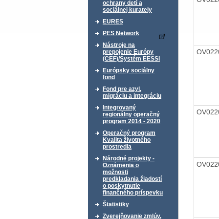
ochrany detí a
sociálnej kurately
EURES
PES Network
Nástroje na
OV022
prepojenie Európy
(CEF)/Systém EESSI
Európsky sociálny
fond
Fond pre azyl,
migráciu a integráciu
Integrovaný
OV022
regionálny operačný
program 2014 - 2020
Operačný program
Kvalita životného
prostredia
Národné projekty -
OV022
Oznámenia o
možnosti
predkladania žiadostí
o poskytnutie
finančného príspevku
Štatistiky
Zverejňovanie zmlúv,