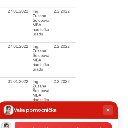
27.01.2022
Ing.
2.2.2022
Zuzana
Šolopová,
MBA
riaditeľka
úradu
27.01.2022
Ing.
2.2.2022
Zuzana
Šolopová,
MBA
riaditeľka
úradu
31.01.2022
Ing.
2.2.2022
Zuzana
Šolopová,
MBA
riaditeľka
hatbot
úradu
íše
Vaša pomocníčka
Tlačiť