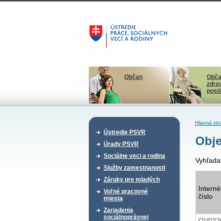
Občan
Obča
zdra
post
Hlavná str
Ústredie PSVR
Obje
Úrady PSVR
Sociálne veci a rodina
Vyhľada
Služby zamestnanosti
Záruky pre mladých
Interné
Voľné pracovné
číslo
miesta
Zariadenia
sociálnoprávnej
OV022