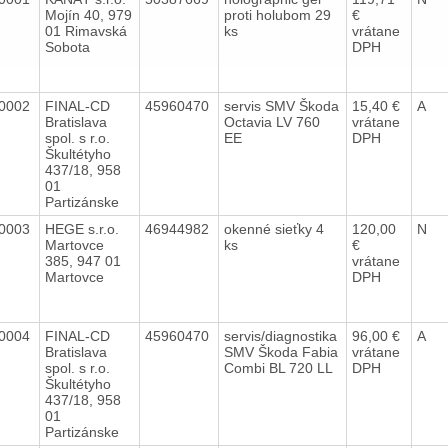
Mojín 40, 979
proti holubom 29
€
01 Rimavská
ks
vrátane
Sobota
DPH
0002
FINAL-CD
45960470
servis SMV Škoda
15,40 €
A
Bratislava
Octavia LV 760
vrátane
spol. s r.o.
EE
DPH
Škultétyho
437/18, 958
01
Partizánske
0003
HEGE s.r.o.
46944982
okenné sieťky 4
120,00
N
Martovce
ks
€
385, 947 01
vrátane
Martovce
DPH
0004
FINAL-CD
45960470
servis/diagnostika
96,00 €
A
Bratislava
SMV Škoda Fabia
vrátane
spol. s r.o.
Combi BL 720 LL
DPH
Škultétyho
437/18, 958
01
Partizánske