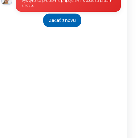
Vyskytol sa problém s pripojením. Skúste to prosím
znovu.
Začať znovu