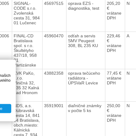
0005
SIGNAL-
45697515
oprava EZS -
205,20
N
CODE s.r.o.
diagnostika, test
€
Zvolenská
vrátane
cesta 31, 984
DPH
01 Lučenec
0006
FINAL-CD
45960470
odťah a servis
229,46
A
Bratislava
SMV Peugeot
€
spol. s r.o.
308, BL 235 KU
vrátane
Škultétyho
DPH
437/18, 958
01
Partizánske
0007
KVK PaKo,
43882358
oprava tečúceho
77,45 €
N
 našich
s.r.o.
radiátora -
vrátane
velého
Viničná 32,
ÚPSVaR Levice
DPH
935 32 Kalná
nad Hronom
0008
NDS, a.s.
35919001
diaľničné známky
250,00
N
te
Dúbravská
v počte 5 ks
€
cesta 14, 841
vrátane
04 Bratislava,
DPH
obch.miesto:
Kálnická
cesta 7, 934