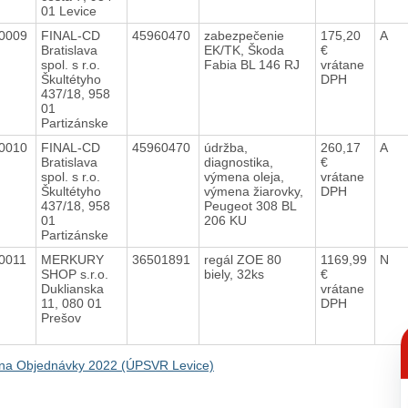
01 Levice
0009
FINAL-CD
45960470
zabezpečenie
175,20
A
Bratislava
EK/TK, Škoda
€
spol. s r.o.
Fabia BL 146 RJ
vrátane
Škultétyho
DPH
437/18, 958
01
Partizánske
0010
FINAL-CD
45960470
údržba,
260,17
A
Bratislava
diagnostika,
€
spol. s r.o.
výmena oleja,
vrátane
Škultétyho
výmena žiarovky,
DPH
437/18, 958
Peugeot 308 BL
01
206 KU
Partizánske
0011
MERKURY
36501891
regál ZOE 80
1169,99
N
SHOP s.r.o.
biely, 32ks
€
Duklianska
vrátane
11, 080 01
DPH
Prešov
C
p
na Objednávky 2022 (ÚPSVR Levice)