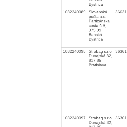
Bystrica
1032240089
Slovenská
3663
pošta a.s.
Partizánska
cesta č.9,
975 99
Banská
Bystrica
1032240098
Strabag s.r.o
3636
Dunajská 32,
817 85
Bratislava
1032240097
Strabag s.r.o
3636
Dunajská 32,
817 85