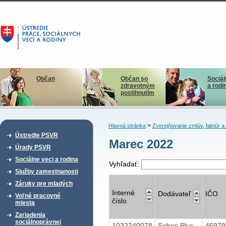
Občan
Občan so
Sociál
zdravotným
a rodi
postihnutím
>
Hlavná stránka
Zverejňovanie zmlúv, faktúr 
Ústredie PSVR
Marec 2022
Úrady PSVR
Sociálne veci a rodina
Vyhľadať:
Služby zamestnanosti
Záruky pre mladých
Interné
Dodávateľ
IČO
Voľné pracovné
číslo
miesta
Zariadenia
sociálnoprávnej
1032240078
Sehos Plus,
4697