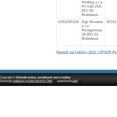
Holding s.r.o
Pri trati 25A,
821 06
Bratislava
1032240104
Digi Slovakia
3570
s.r.o
Rontgenová
26,851 01
Bratislava
Naspäť na Faktúry 2022 (ÚPSVR Pe
Copyright ©
Ústredie práce, sociálnych vecí a rodiny
Generuje
redakčný systém BUXUS CMS
spoločnosti
ui42
.