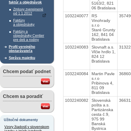
faktúr a objednávok
5163/2, 821
06 Bratislava
Zmluvy zverejnené
od 1.1.2012
1032240077
RS
3574
Vinohrady
Faktúry
a objednávky
s.r.o
Staré Grunty
Faktúry a
162, 841 04
objednávky Centier
Bratislava
pre deti a rodiny
1032240083
Slovnaft a.s.
3132
Profil verejného
obstarávateľa
Vlčie hrdlo 1,
824 12
Správa majetku
Bratislava
Chcem podať podnet
1032240084
Martin Pavle
3686
s.r.o
Pribinova 4,
811 09
Bratislava
Chcem sa poradiť
1032240082
Slovenská
3663
pošta a.s.
Partizánska
cesta č.9,
975 99
Užitočné dokumenty
Banská
Vzory žiadostí v slovenskom
Bystrica