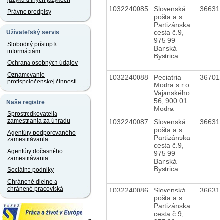
jazyku a iných jazykoch
1032240085
Slovenská
3663
Právne predpisy
pošta a.s.
Partizánska
cesta č.9,
Užívateľský servis
975 99
Slobodný prístup k
Banská
informáciám
Bystrica
Ochrana osobných údajov
Oznamovanie
1032240088
Pediatria
3670
protispoločenskej činnosti
Modra s.r.o
Vajanského
56, 900 01
Naše registre
Modra
Sprostredkovatelia
zamestnania za úhradu
1032240087
Slovenská
3663
pošta a.s.
Agentúry podporovaného
Partizánska
zamestnávania
cesta č.9,
Agentúry dočasného
975 99
zamestnávania
Banská
Bystrica
Sociálne podniky
Chránené dielne a
chránené pracoviská
1032240086
Slovenská
3663
pošta a.s.
Partizánska
cesta č.9,