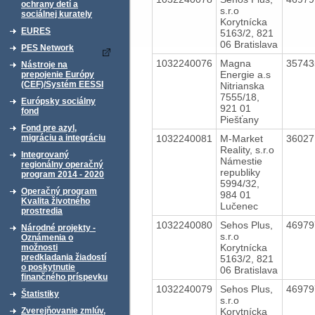
ochrany detí a
s.r.o
sociálnej kurately
Korytnícka
EURES
5163/2, 821
06 Bratislava
PES Network
1032240076
Magna
3574
Nástroje na
Energie a.s
prepojenie Európy
(CEF)/Systém EESSI
Nitrianska
7555/18,
Európsky sociálny
921 01
fond
Piešťany
Fond pre azyl,
1032240081
M-Market
3602
migráciu a integráciu
Reality, s.r.o
Integrovaný
Námestie
regionálny operačný
republiky
program 2014 - 2020
5994/32,
Operačný program
984 01
Kvalita životného
Lučenec
prostredia
1032240080
Sehos Plus,
4697
Národné projekty -
s.r.o
Oznámenia o
Korytnícka
možnosti
predkladania žiadostí
5163/2, 821
o poskytnutie
06 Bratislava
finančného príspevku
1032240079
Sehos Plus,
4697
Štatistiky
s.r.o
Korytnícka
Zverejňovanie zmlúv,