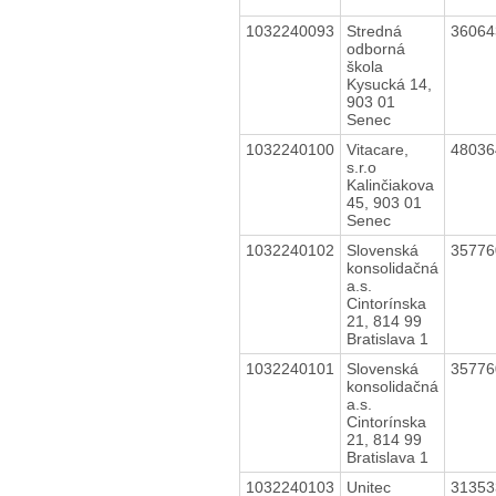
1032240093
Stredná
3606
odborná
škola
Kysucká 14,
903 01
Senec
1032240100
Vitacare,
4803
s.r.o
Kalinčiakova
45, 903 01
Senec
1032240102
Slovenská
3577
konsolidačná
a.s.
Cintorínska
21, 814 99
Bratislava 1
1032240101
Slovenská
3577
konsolidačná
a.s.
Cintorínska
21, 814 99
Bratislava 1
1032240103
Unitec
3135