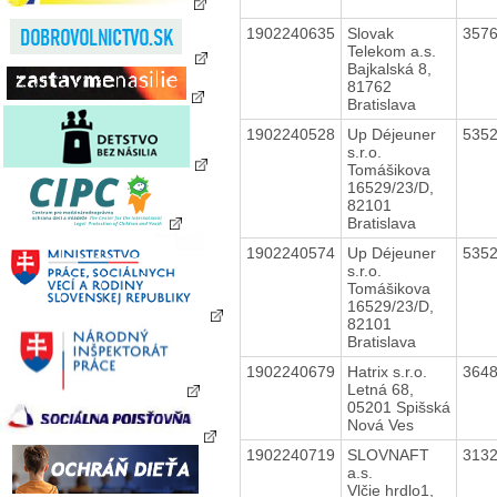
1902240635
Slovak
357
Telekom a.s.
Bajkalská 8,
81762
Bratislava
1902240528
Up Déjeuner
535
s.r.o.
Tomášikova
16529/23/D,
82101
Bratislava
1902240574
Up Déjeuner
535
s.r.o.
Tomášikova
16529/23/D,
82101
Bratislava
1902240679
Hatrix s.r.o.
364
Letná 68,
05201 Spišská
Nová Ves
1902240719
SLOVNAFT
313
a.s.
Vlčie hrdlo1,