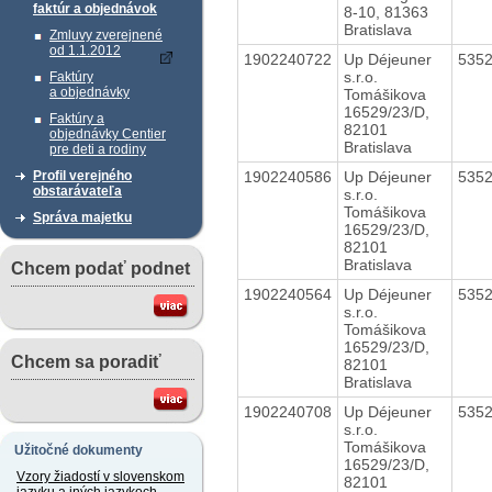
faktúr a objednávok
8-10, 81363
Bratislava
Zmluvy zverejnené
od 1.1.2012
1902240722
Up Déjeuner
535
s.r.o.
Faktúry
a objednávky
Tomášikova
16529/23/D,
Faktúry a
82101
objednávky Centier
Bratislava
pre deti a rodiny
1902240586
Up Déjeuner
535
Profil verejného
obstarávateľa
s.r.o.
Tomášikova
Správa majetku
16529/23/D,
82101
Bratislava
Chcem podať podnet
1902240564
Up Déjeuner
535
s.r.o.
Tomášikova
16529/23/D,
Chcem sa poradiť
82101
Bratislava
1902240708
Up Déjeuner
535
s.r.o.
Tomášikova
Užitočné dokumenty
16529/23/D,
Vzory žiadostí v slovenskom
82101