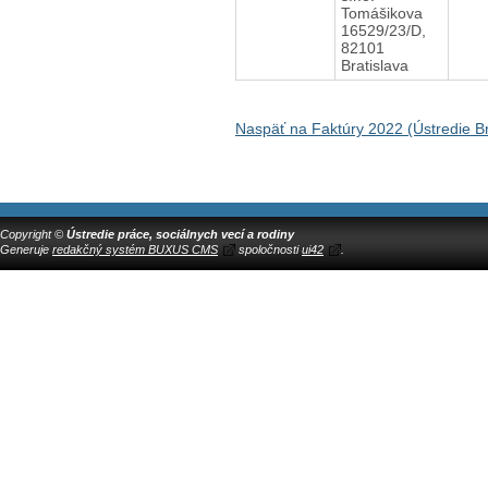
Tomášikova
16529/23/D,
82101
Bratislava
Naspäť na Faktúry 2022 (Ústredie Br
Copyright ©
Ústredie práce, sociálnych vecí a rodiny
Generuje
redakčný systém BUXUS CMS
spoločnosti
ui42
.