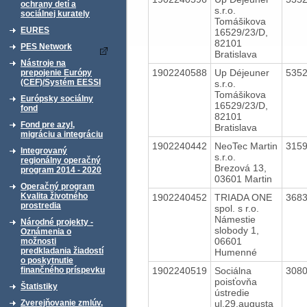
ochrany detí a
s.r.o.
sociálnej kurately
Tomášikova
EURES
16529/23/D,
82101
PES Network
Bratislava
Nástroje na
1902240588
Up Déjeuner
535
prepojenie Európy
(CEF)/Systém EESSI
s.r.o.
Tomášikova
Európsky sociálny
16529/23/D,
fond
82101
Fond pre azyl,
Bratislava
migráciu a integráciu
1902240442
NeoTec Martin
315
Integrovaný
s.r.o.
regionálny operačný
Brezová 13,
program 2014 - 2020
03601 Martin
Operačný program
Kvalita životného
1902240452
TRIADA ONE
368
prostredia
spol. s r.o.
Námestie
Národné projekty -
slobody 1,
Oznámenia o
06601
možnosti
predkladania žiadostí
Humenné
o poskytnutie
1902240519
Sociálna
308
finančného príspevku
poisťovňa
Štatistiky
ústredie
ul.29.augusta
Zverejňovanie zmlúv,