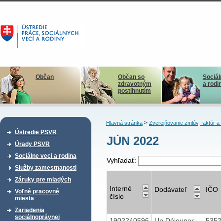
Občan
Občan so
Sociál
zdravotným
a rodi
postihnutím
>
Hlavná stránka
Zverejňovanie zmlúv, faktúr 
Ústredie PSVR
JÚN 2022
Úrady PSVR
Sociálne veci a rodina
Vyhľadať:
Služby zamestnanosti
Záruky pre mladých
Interné
Dodávateľ
IČO
Voľné pracovné
číslo
miesta
Zariadenia
sociálnoprávnej
1902240596
Up Déjeuner
535