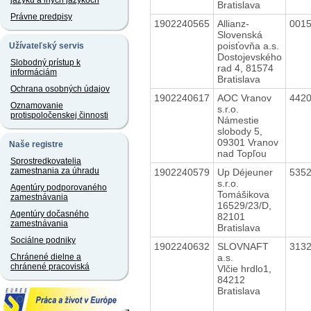
jazyku a iných jazykoch
Bratislava
Právne predpisy
1902240565
Allianz-
001
Slovenská
poisťovňa a.s.
Užívateľský servis
Dostojevského
Slobodný prístup k
rad 4, 81574
informáciám
Bratislava
Ochrana osobných údajov
1902240617
AOC Vranov
442
Oznamovanie
s.r.o.
protispoločenskej činnosti
Námestie
slobody 5,
09301 Vranov
Naše registre
nad Topľou
Sprostredkovatelia
zamestnania za úhradu
1902240579
Up Déjeuner
535
s.r.o.
Agentúry podporovaného
Tomášikova
zamestnávania
16529/23/D,
Agentúry dočasného
82101
zamestnávania
Bratislava
Sociálne podniky
1902240632
SLOVNAFT
313
a.s.
Chránené dielne a
chránené pracoviská
Vlčie hrdlo1,
84212
Bratislava