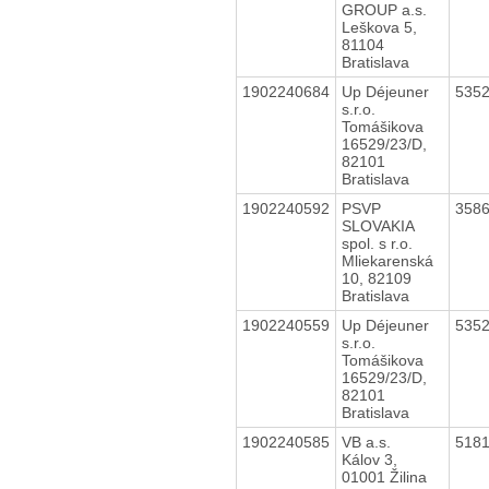
GROUP a.s.
Leškova 5,
81104
Bratislava
1902240684
Up Déjeuner
535
s.r.o.
Tomášikova
16529/23/D,
82101
Bratislava
1902240592
PSVP
358
SLOVAKIA
spol. s r.o.
Mliekarenská
10, 82109
Bratislava
1902240559
Up Déjeuner
535
s.r.o.
Tomášikova
16529/23/D,
82101
Bratislava
1902240585
VB a.s.
518
Kálov 3,
01001 Žilina