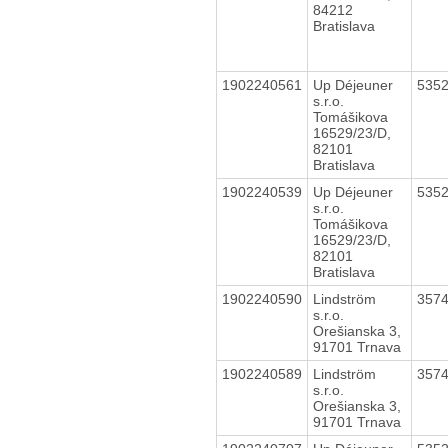
84212
Bratislava
1902240561
Up Déjeuner
535
s.r.o.
Tomášikova
16529/23/D,
82101
Bratislava
1902240539
Up Déjeuner
535
s.r.o.
Tomášikova
16529/23/D,
82101
Bratislava
1902240590
Lindström
357
s.r.o.
Orešianska 3,
91701 Trnava
1902240589
Lindström
357
s.r.o.
Orešianska 3,
91701 Trnava