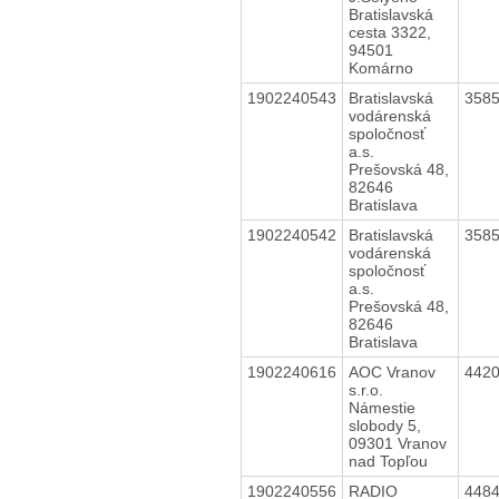
Bratislavská
cesta 3322,
94501
Komárno
1902240543
Bratislavská
358
vodárenská
spoločnosť
a.s.
Prešovská 48,
82646
Bratislava
1902240542
Bratislavská
358
vodárenská
spoločnosť
a.s.
Prešovská 48,
82646
Bratislava
1902240616
AOC Vranov
442
s.r.o.
Námestie
slobody 5,
09301 Vranov
nad Topľou
1902240556
RADIO
448