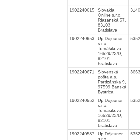
1902240615
Slovakia
314
Online s.r.o.
Riazanská 57,
83103
Bratislava
1902240653
Up Déjeuner
535
s.r.o.
Tomášikova
16529/23/D,
82101
Bratislava
1902240671
Slovenská
366
pošta a.s.
Partizánska 9,
97599 Banská
Bystrica
1902240552
Up Déjeuner
535
s.r.o.
Tomášikova
16529/23/D,
82101
Bratislava
1902240587
Up Déjeuner
535
s.r.o.