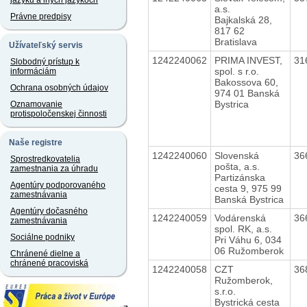
jazyku a iných jazykoch
a.s.
Právne predpisy
Bajkalská 28,
817 62
Bratislava
Užívateľský servis
1242240062
PRIMA INVEST,
31
Slobodný prístup k
spol. s r.o.
informáciám
Bakossova 60,
Ochrana osobných údajov
974 01 Banská
Bystrica
Oznamovanie
protispoločenskej činnosti
Naše registre
1242240060
Slovenská
36
Sprostredkovatelia
pošta, a.s.
zamestnania za úhradu
Partizánska
Agentúry podporovaného
cesta 9, 975 99
zamestnávania
Banská Bystrica
Agentúry dočasného
1242240059
Vodárenská
36
zamestnávania
spol. RK, a.s.
Sociálne podniky
Pri Váhu 6, 034
06 Ružomberok
Chránené dielne a
chránené pracoviská
1242240058
CZT
36
Ružomberok,
s.r.o.
Bystrická cesta