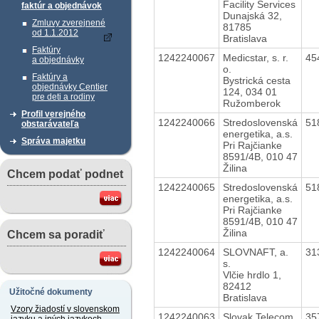
Facility Services
faktúr a objednávok
Dunajská 32,
Zmluvy zverejnené
81785
od 1.1.2012
Bratislava
Faktúry
1242240067
Medicstar, s. r.
45
a objednávky
o.
Faktúry a
Bystrická cesta
objednávky Centier
124, 034 01
pre deti a rodiny
Ružomberok
Profil verejného
1242240066
Stredoslovenská
51
obstarávateľa
energetika, a.s.
Správa majetku
Pri Rajčianke
8591/4B, 010 47
Žilina
Chcem podať podnet
1242240065
Stredoslovenská
51
energetika, a.s.
Pri Rajčianke
8591/4B, 010 47
Žilina
Chcem sa poradiť
1242240064
SLOVNAFT, a.
31
s.
Vlčie hrdlo 1,
82412
Užitočné dokumenty
Bratislava
Vzory žiadostí v slovenskom
1242240063
Slovak Telecom,
35