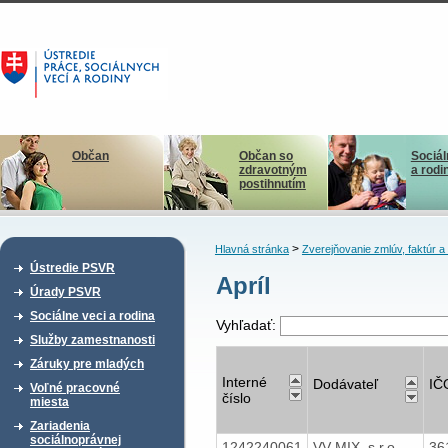
Občan
Občan so
Sociál
zdravotným
a rodi
postihnutím
>
Hlavná stránka
Zverejňovanie zmlúv, faktúr 
Ústredie PSVR
Apríl
Úrady PSVR
Sociálne veci a rodina
Vyhľadať:
Služby zamestnanosti
Záruky pre mladých
Interné
Dodávateľ
IČ
Voľné pracovné
číslo
miesta
Zariadenia
sociálnoprávnej
1242240061
VV MIX, s.r.o.
36