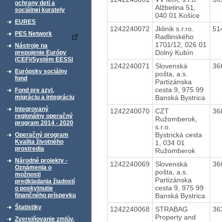
ochrany detí a
Alžbetina 51,
sociálnej kurately
040 01 Košice
EURES
1242240072
Jklinik s.r.ro.
51
PES Network
Radlinského
1701/12, 026 01
Nástroje na
Dolný Kubín
prepojenie Európy
(CEF)/Systém EESSI
1242240071
Slovenská
36
Európsky sociálny
pošta, a.s.
fond
Partizánska
cesta 9, 975 99
Fond pre azyl,
Banská Bystrica
migráciu a integráciu
Integrovaný
1242240070
CZT
36
regionálny operačný
Ružomberok,
program 2014 - 2020
s.r.o.
Bystrická cesta
Operačný program
Kvalita životného
1, 034 01
prostredia
Ružomberok
Národné projekty -
1242240069
Slovenská
36
Oznámenia o
pošta, a.s.
možnosti
Partizánska
predkladania žiadostí
cesta 9, 975 99
o poskytnutie
Banská Bystrica
finančného príspevku
Štatistiky
1242240068
STRABAG
36
Property and
Zverejňovanie zmlúv,