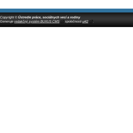
Copyright ©
Ústredie práce, sociálnych vecí a rodiny
Generuje
redakčný systém BUXUS CMS
spoločnosti
ui42
.