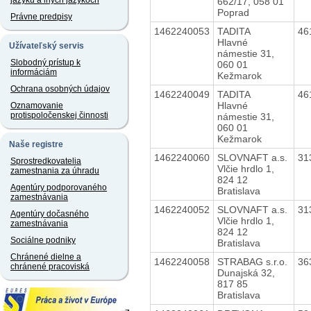
jazyku a iných jazykoch
662/17, 058 01
Poprad
Právne predpisy
1462240053
TADITA
46
Hlavné
Užívateľský servis
námestie 31,
Slobodný prístup k
060 01
informáciám
Kežmarok
Ochrana osobných údajov
1462240049
TADITA
46
Hlavné
Oznamovanie
protispoločenskej činnosti
námestie 31,
060 01
Kežmarok
Naše registre
1462240060
SLOVNAFT a.s.
31
Sprostredkovatelia
Vlčie hrdlo 1,
zamestnania za úhradu
824 12
Agentúry podporovaného
Bratislava
zamestnávania
1462240052
SLOVNAFT a.s.
31
Agentúry dočasného
Vlčie hrdlo 1,
zamestnávania
824 12
Sociálne podniky
Bratislava
Chránené dielne a
1462240058
STRABAG s.r.o.
36
chránené pracoviská
Dunajská 32,
817 85
Bratislava