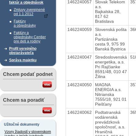
1462240057
Slovak Telekom
35
faktúr a objednávok
a.s.
Zmluvy zverejnené
Bajkalska 28,
od 1.1.2012
817 62
Bratislava
Faktúry
a objednávky
1462240059
Slovenská pošta
36
Faktúry a
a.s.
objednávky Centier
Partizánska
pre deti a rodiny
cesta 9, 975 99
Banská Bystrica
Profil verejného
obstarávateľa
1462240047
Stredoslovenská
51
Správa majetku
energetika, a.s.
Pri Rajčianke
8591/4B, 010 47
Chcem podať podnet
Žilina
1462240050
MAGNA
35
ENERGIA a.s.
Nitrianska
7555/18, 921 01
Chcem sa poradiť
Piešťany
1462240062
Podtatranská
36
vodárenská
prevádzková
Užitočné dokumenty
spoločnosť, a.s.
Hraničná
Vzory žiadostí v slovenskom