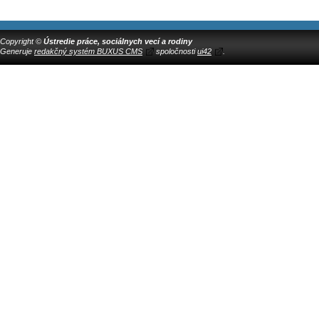
Copyright ©
Ústredie práce, sociálnych vecí a rodiny
Generuje
redakčný systém BUXUS CMS
spoločnosti
ui42
.