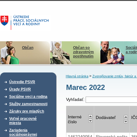
Občan
Občan so
Sociál
zdravotným
a rodi
postihnutím
>
Hlavná stránka
Zverejňovanie zmlúv, faktúr 
Ústredie PSVR
Marec 2022
Úrady PSVR
Sociálne veci a rodina
Vyhľadať:
Služby zamestnanosti
Záruky pre mladých
Interné
Dodávateľ
IČ
Voľné pracovné
číslo
miesta
Zariadenia
sociálnoprávnej
1462240054
Slovenská pošta
36