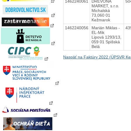
1462240061
DREVONA
50
MARKET, s.r.o.
Michalská
73,060 01
Kežmarok
1462240056
Marián Miklas -
43
EL-Mik
Lipová 1293/13,
059 01 Spišská
Belá
Naspäť na Faktúry 2022 (ÚPSVR K