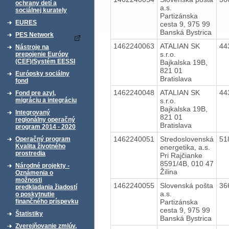
ochrany detí a
a.s.
sociálnej kurately
Partizánska
EURES
cesta 9, 975 99
Banská Bystrica
PES Network
1462240063
ATALIAN SK
44
Nástroje na
s.r.o.
prepojenie Európy
(CEF)/Systém EESSI
Bajkalska 19B,
821 01
Európsky sociálny
Bratislava
fond
1462240048
ATALIAN SK
44
Fond pre azyl,
s.r.o.
migráciu a integráciu
Bajkalska 19B,
Integrovaný
821 01
regionálny operačný
Bratislava
program 2014 - 2020
1462240051
Stredoslovenská
51
Operačný program
Kvalita životného
energetika, a.s.
prostredia
Pri Rajčianke
8591/4B, 010 47
Národné projekty -
Žilina
Oznámenia o
možnosti
1462240055
Slovenská pošta
36
predkladania žiadostí
a.s.
o poskytnutie
Partizánska
finančného príspevku
cesta 9, 975 99
Štatistiky
Banská Bystrica
Zverejňovanie zmlúv,