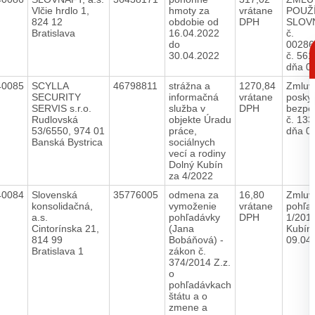
Vlčie hrdlo 1,
hmoty za
vrátane
POUŽ
824 12
obdobie od
DPH
SLOV
Bratislava
16.04.2022
č.
C
do
00286
p
30.04.2022
č. 56
dňa 0
40085
SCYLLA
46798811
strážna a
1270,84
Zmluv
SECURITY
informačná
vrátane
posky
SERVIS s.r.o.
služba v
DPH
bezpeč
Rudlovská
objekte Úradu
č. 133
53/6550, 974 01
práce,
dňa 0
Banská Bystrica
sociálnych
vecí a rodiny
Dolný Kubín
za 4/2022
40084
Slovenská
35776005
odmena za
16,80
Zmluv
konsolidačná,
vymoženie
vrátane
pohľad
a.s.
pohľadávky
DPH
1/201
Cintorínska 21,
(Jana
Kubín
814 99
Bobáňová) -
09.04
Bratislava 1
zákon č.
374/2014 Z.z.
o
pohľadávkach
štátu a o
zmene a