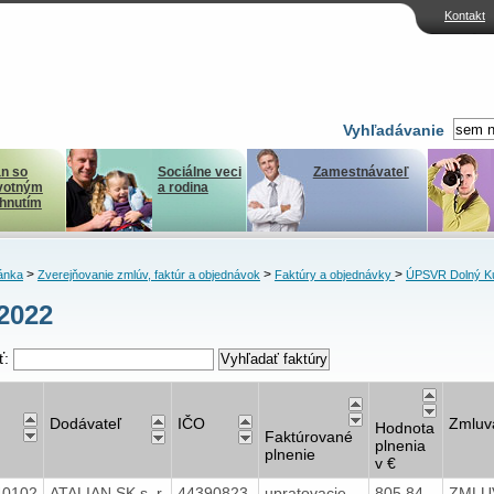
Kontakt
Vyhľadávanie
n so
Sociálne veci
Zamestnávateľ
votným
a rodina
ihnutím
>
>
>
ánka
Zverejňovanie zmlúv, faktúr a objednávok
Faktúry a objednávky
ÚPSVR Dolný K
2022
ť:
Dodávateľ
IČO
Zmluv
Hodnota
Faktúrované
plnenia
plnenie
v €
40102
ATALIAN SK s. r.
44390823
upratovacie
805,84
ZMLU