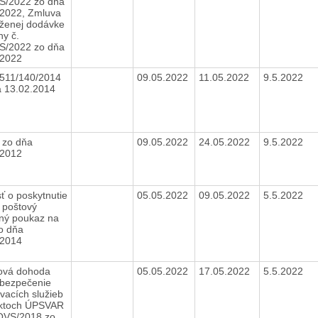
S/2022 zo dňa
.2022, Zmluva
uženej dodávke
ny č.
S/2022 zo dňa
.2022
511/140/2014
09.05.2022
11.05.2022
9.5.2022
a 13.02.2014
 zo dňa
09.05.2022
24.05.2022
9.5.2022
.2012
ť o poskytnutie
05.05.2022
09.05.2022
5.5.2022
 poštový
ný poukaz na
o dňa
.2014
vá dohoda
05.05.2022
17.05.2022
5.5.2022
abezpečenie
vacích služieb
ektoch ÚPSVAR
/OVS/2018 zo