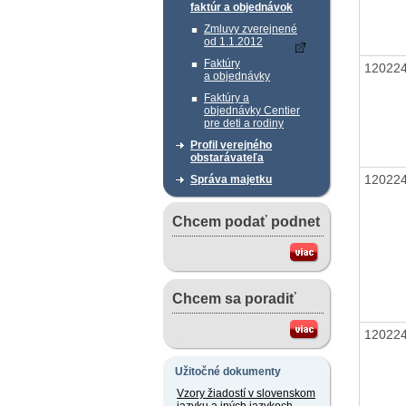
faktúr a objednávok
Zmluvy zverejnené
od 1.1.2012
Faktúry
12022
a objednávky
Faktúry a
objednávky Centier
pre deti a rodiny
Profil verejného
obstarávateľa
12022
Správa majetku
Chcem podať podnet
Chcem sa poradiť
12022
Užitočné dokumenty
Vzory žiadostí v slovenskom