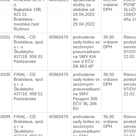
o.
služby za
vrátane
POSK
Bajkalská 19B,
obdobie od
DPH
SLUŽI
821 01
19.04.2022
158/O
Bratislava -
do
dňa 1
mestská časť
29.04.2022
Ružinov
40101
FINAL - CD
45960470
prehodenie
36,00
Rámco
Bratislava, spol.
sady kolies so
vrátane
posky
s r. o.
sezónnymi
DPH
servis
Škultétyho
pneumatikami
97/OV
437/18, 958 01
na SMV KIA
22.02
Partizánske
cee´d EČV:
DK 863 AP
40100
FINAL - CD
45960470
prehodenie
36,00
Rámco
Bratislava, spol.
sady kolies so
vrátane
posky
s r. o.
sezónnymi
DPH
servis
Škultétyho
pneumatikami
97/OV
437/18, 958 01
na SMV
22.02
Partizánske
Peugeot 308
EČV: BL 266
KU
40099
FINAL - CD
45960470
prehodenie
36,00
Rámco
Bratislava, spol.
sady kolies so
vrátane
posky
s r. o.
sezónnymi
DPH
servis
Škultétyho
pneumatikami
97/OV
437/18, 958 01
na SMV
22.02