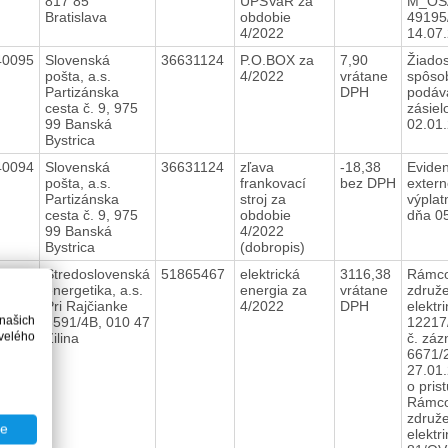
817 85
ÚPSVaR za
M_OS
Bratislava
obdobie
49195
4/2022
14.07
40095
Slovenská
36631124
P.O.BOX za
7,90
Žiados
pošta, a.s.
4/2022
vrátane
spôso
Partizánska
DPH
podáv
cesta č. 9, 975
zásiel
99 Banská
02.01
Bystrica
40094
Slovenská
36631124
zľava
-18,38
Eviden
pošta, a.s.
frankovací
bez DPH
exter
Partizánska
stroj za
výplat
cesta č. 9, 975
obdobie
dňa 0
99 Banská
4/2022
Bystrica
(dobropis)
40093
Stredoslovenská
51865467
elektrická
3116,38
Rámco
energetika, a.s.
energia za
vrátane
združ
Pri Rajčianke
4/2022
DPH
elektri
 našich
8591/4B, 010 47
12217
velého
Žilina
č. zá
6671/
27.01
o pris
Rámco
združ
te
elektri