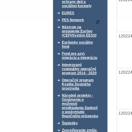
ochrany detí a
sociálnej kurately
EURES
PES Network
Nástroje na
prepojenie Európy
(CEF)/Systém EESSI
12022
Európsky sociálny
fond
Fond pre azyl,
migráciu a integráciu
Integrovaný
regionálny operačný
12022
program 2014 - 2020
Operačný program
Kvalita životného
prostredia
Národné projekty -
Oznámenia o
možnosti
predkladania žiadostí
o poskytnutie
12022
finančného príspevku
Štatistiky
Zverejňovanie zmlúv,