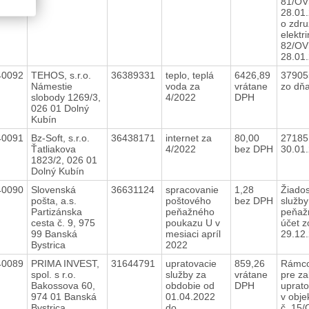
81/OV
28.01
o zdr
elektri
82/OV
28.01
40092
TEHOS, s.r.o.
36389331
teplo, teplá
6426,89
37905
Námestie
voda za
vrátane
zo dň
slobody 1269/3,
4/2022
DPH
026 01 Dolný
Kubín
40091
Bz-Soft, s.r.o.
36438171
internet za
80,00
27185
Ťatliakova
4/2022
bez DPH
30.01
1823/2, 026 01
Dolný Kubín
40090
Slovenská
36631124
spracovanie
1,28
Žiados
pošta, a.s.
poštového
bez DPH
služby
Partizánska
peňažného
peňaž
cesta č. 9, 975
poukazu U v
účet z
99 Banská
mesiaci apríl
29.12
Bystrica
2022
40089
PRIMA INVEST,
31644791
upratovacie
859,26
Rámco
spol. s r.o.
služby za
vrátane
pre z
Bakossova 60,
obdobie od
DPH
uprato
974 01 Banská
01.04.2022
v obj
Bystrica
do
č. 15