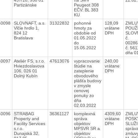
Partizánske
Peugeot 308
EČV: BL 383
KU
40098
SLOVNAFT, a.s.
31322832
pohonné
128,09
ZMLU
Vlčie hrdlo 1,
hmoty za
vrátane
POUŽ
824 12
obdobie od
DPH
SLOV
Bratislava
01.05.2022
č.
do
00286
15.05.2022
č. 56
dňa 0
40097
Ateliér FS, s.r.o.
47613076
vypracovanie
240,00
Hviezdoslavova
štúdie na
vrátane
106, 026 01
zateplenie
DPH
Dolný Kubín
obvodového
plášťa budovy
v zmysle
cenovej
ponuky zo
dňa
02.03.2022
40096
STRABAG
36361127
komplexná
4309,60
ZMLU
Property and
správa
vrátane
POSK
Facility Services
objektov
DPH
SLUŽI
s.r.o.
MPSVR SR a
správa
Dunajská 32,
objektov
zmluv