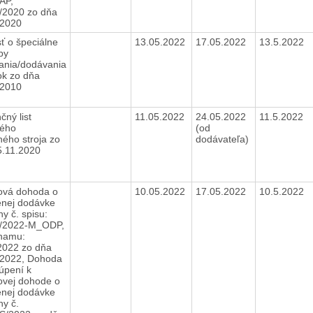
AP,
/2020 zo dňa
.2020
ť o špeciálne
13.05.2022
17.05.2022
13.5.2022
by
ania/dodávania
ok zo dňa
.2010
čný list
11.05.2022
24.05.2022
11.5.2022
ného
(od
ného stroja zo
dodávateľa)
5.11.2020
vá dohoda o
10.05.2022
17.05.2022
10.5.2022
enej dodávke
ny č. spisu:
/2022-M_ODP,
znamu:
2022 zo dňa
.2022, Dohoda
túpení k
vej dohode o
enej dodávke
ny č.