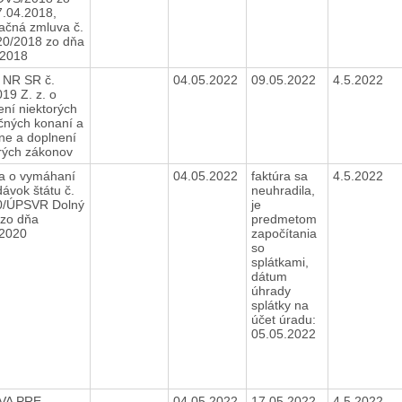
7.04.2018,
ačná zmluva č.
20/2018 zo dňa
.2018
 NR SR č.
04.05.2022
09.05.2022
4.5.2022
19 Z. z. o
ní niektorých
čných konaní a
ne a doplnení
orých zákonov
a o vymáhaní
04.05.2022
faktúra sa
4.5.2022
ávok štátu č.
neuhradila,
0/ÚPSVR Dolný
je
 zo dňa
predmetom
.2020
započítania
so
splátkami,
dátum
úhrady
splátky na
účet úradu:
05.05.2022
VA PRE
04.05.2022
17.05.2022
4.5.2022