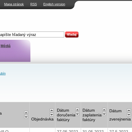
Mapa stránok
RSS
English version
Médiá
ubín
Dátum
Dátum
Dátum
a
doručenia
zaplatenia
Objednávka
zverejnenia
faktúry
faktúry
VA O
27.05.2022
31.05.2022
27.5.2022