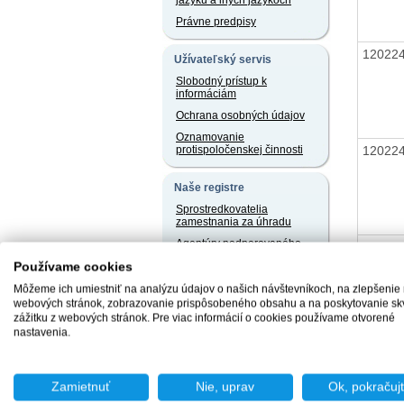
jazyku a iných jazykoch
Právne predpisy
12022
Užívateľský servis
Slobodný prístup k
informáciám
Ochrana osobných údajov
Oznamovanie
12022
protispoločenskej činnosti
Naše registre
Sprostredkovatelia
zamestnania za úhradu
Agentúry podporovaného
12022
zamestnávania
Používame cookies
Agentúry dočasného
Môžeme ich umiestniť na analýzu údajov o našich návštevníkoch, na zlepšenie
zamestnávania
webových stránok, zobrazovanie prispôsobeného obsahu a na poskytovanie sk
Sociálne podniky
zážitku z webových stránok. Pre viac informácií o cookies používame otvorené
nastavenia.
Chránené dielne a
chránené pracoviská
Zamietnuť
Nie, uprav
Ok, pokračuj