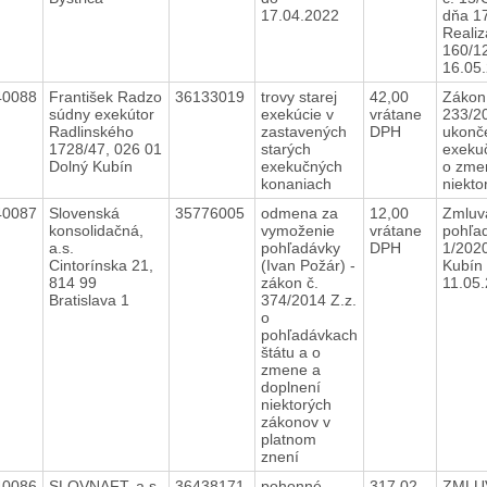
17.04.2022
dňa 1
Realiz
160/1
16.05
40088
František Radzo
36133019
trovy starej
42,00
Zákon
súdny exekútor
exekúcie v
vrátane
233/20
Radlinského
zastavených
DPH
ukonče
1728/47, 026 01
starých
exeku
Dolný Kubín
exekučných
o zme
konaniach
niekt
40087
Slovenská
35776005
odmena za
12,00
Zmluv
konsolidačná,
vymoženie
vrátane
pohľad
a.s.
pohľadávky
DPH
1/202
Cintorínska 21,
(Ivan Požár) -
Kubín
814 99
zákon č.
11.05
Bratislava 1
374/2014 Z.z.
o
pohľadávkach
štátu a o
zmene a
doplnení
niektorých
zákonov v
platnom
znení
40086
SLOVNAFT, a.s.
36438171
pohonné
317,02
ZMLU