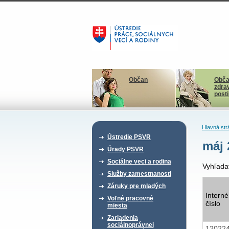
Občan
Obča
zdra
post
Hlavná str
Ústredie PSVR
máj 
Úrady PSVR
Sociálne veci a rodina
Vyhľada
Služby zamestnanosti
Záruky pre mladých
Interné
Voľné pracovné
číslo
miesta
Zariadenia
sociálnoprávnej
12022