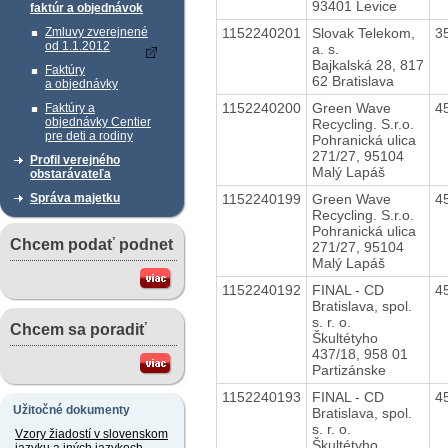
93401 Levice
faktúr a objednávok
1152240201
Slovak Telekom,
3
Zmluvy zverejnené
od 1.1.2012
a. s.
Bajkalská 28, 817
Faktúry
62 Bratislava
a objednávky
1152240200
Green Wave
4
Faktúry a
objednávky Centier
Recycling. S.r.o.
pre deti a rodiny
Pohranická ulica
271/27, 95104
Profil verejného
Malý Lapáš
obstarávateľa
1152240199
Green Wave
4
Správa majetku
Recycling. S.r.o.
Pohranická ulica
Chcem podať podnet
271/27, 95104
Malý Lapáš
1152240192
FINAL - CD
4
Bratislava, spol.
s. r. o.
Chcem sa poradiť
Škultétyho
437/18, 958 01
Partizánske
1152240193
FINAL - CD
4
Užitočné dokumenty
Bratislava, spol.
s. r. o.
Vzory žiadostí v slovenskom
Škultétyho