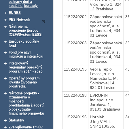
ochrany detí a
Vlčie hrdlo 1, 824
sociálnej kurately
12 Bratislava
EURES
1152240202
Západoslovenská
3
PES Network
vodárenská
spoločnosť, a. s.
Nástroje na
Ludánska 4, 934
prepojenie Európy
(CEF)/Systém EESSI
01 Levice
Európsky sociálny
1152240203
Západoslovenská
3
fond
vodárenská
spoločnosť, a. s.
Fond pre azyl,
Ludánska 4, 934
migráciu a integráciu
01 Levice
Integrovaný
regionálny operačný
1152240195
Veolia Teplo
4
program 2014 - 2020
Levice, s. r. o.
Námestie E. M.
Operačný program
Kvalita životného
Šoltésovej 14,
prostredia
934 01 Levice
Národné projekty -
1152240198
EVROFIN
4
Oznámenia o
Ing.spol.s r.o.
možnosti
Jarošova 1,
predkladania žiadostí
83103 Bratislava
o poskytnutie
finančného príspevku
1152240196
Horniak
3
Štatistiky
J.Ing.VIALL
SNP 2130/56,
Zverejňovanie zmlúv,