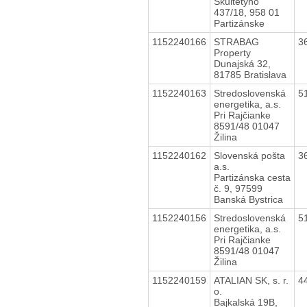
Škultétyho
437/18, 958 01
Partizánske
1152240166
STRABAG
3
Property
Dunajská 32,
81785 Bratislava
1152240163
Stredoslovenská
5
energetika, a.s.
Pri Rajčianke
8591/48 01047
Žilina
1152240162
Slovenská pošta
3
a.s.
Partizánska cesta
č. 9, 97599
Banská Bystrica
1152240156
Stredoslovenská
5
energetika, a.s.
Pri Rajčianke
8591/48 01047
Žilina
1152240159
ATALIAN SK, s. r.
4
o.
Bajkalská 19B,