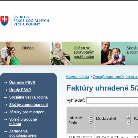
Občan
Občan so
Sociál
zdravotným
a rodi
postihnutím
>
Hlavná stránka
Zverejňovanie zmlúv, faktúr 
Ústredie PSVR
Faktúry uhradené 5
Úrady PSVR
Sociálne veci a rodina
Vyhľadať:
Služby zamestnanosti
Záruky pre mladých
Interné
Dodávateľ
I
Voľné pracovné
číslo
miesta
Zariadenia
sociálnoprávnej
1152240211
SLOVNAFT, a. s.
3