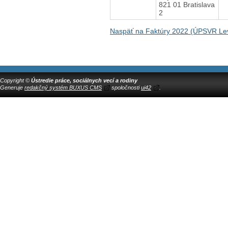
821 01 Bratislava
2
Naspäť na Faktúry 2022 (ÚPSVR Lev
Copyright ©
Ústredie práce, sociálnych vecí a rodiny
Generuje
redakčný systém BUXUS CMS
spoločnosti
ui42
.