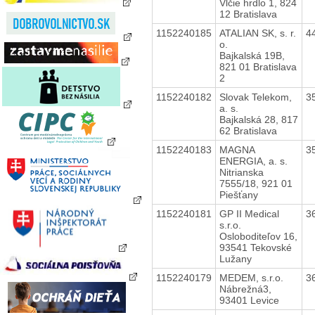
Vlčie hrdlo 1, 824
12 Bratislava
1152240185
ATALIAN SK, s. r.
4
o.
Bajkalská 19B,
821 01 Bratislava
2
1152240182
Slovak Telekom,
3
a. s.
Bajkalská 28, 817
62 Bratislava
1152240183
MAGNA
3
ENERGIA, a. s.
Nitrianska
7555/18, 921 01
Piešťany
1152240181
GP II Medical
3
s.r.o.
Osloboditeľov 16,
93541 Tekovské
Lužany
1152240179
MEDEM, s.r.o.
3
Nábrežná3,
93401 Levice