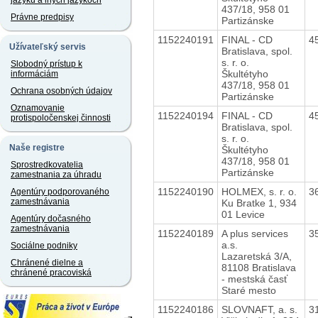
jazyku a iných jazykoch
437/18, 958 01
Právne predpisy
Partizánske
1152240191
FINAL - CD
4
Užívateľský servis
Bratislava, spol.
s. r. o.
Slobodný prístup k
Škultétyho
informáciám
437/18, 958 01
Ochrana osobných údajov
Partizánske
Oznamovanie
1152240194
FINAL - CD
4
protispoločenskej činnosti
Bratislava, spol.
s. r. o.
Naše registre
Škultétyho
437/18, 958 01
Sprostredkovatelia
Partizánske
zamestnania za úhradu
1152240190
HOLMEX, s. r. o.
3
Agentúry podporovaného
zamestnávania
Ku Bratke 1, 934
01 Levice
Agentúry dočasného
zamestnávania
1152240189
A plus services
3
a.s.
Sociálne podniky
Lazaretská 3/A,
Chránené dielne a
81108 Bratislava
chránené pracoviská
- mestská časť
Staré mesto
1152240186
SLOVNAFT, a. s.
3