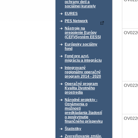
ochrany detí a
sociálnej kurately
EURES
PES Network
Nástroje na
OV022
prepojenie Európy
(CEF)/Systém EESSI
Európsky sociálny
fond
Fond pre azyl,
migráciu a integráciu
Integrovaný
regionálny operačný
program 2014 - 2020
Operačný program
OV022
Kvalita životného
prostredia
Národné projekty -
Oznámenia o
možnosti
predkladania žiadostí
o poskytnutie
OV022
finančného príspevku
Štatistiky
Zverejňovanie zmlúv,