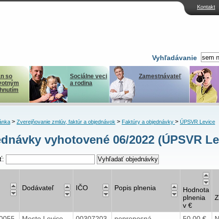
Kontakt
Vyhľadávanie
n so
Sociálne veci
Zamestnávateľ
votným
a rodina
ihnutím
>
>
>
ánka
Zverejňovanie zmlúv, faktúr a objednávok
Faktúry a objednávky
ÚPSVR Levice
dnávky vyhotovené 06/2022 (ÚPSVR Le
ť:
Dodávateľ
IČO
Popis plnenia
Hodnota
plnenia
Z
v €
0055
Mesto Levice
00307203
neprenosná
50,00 €