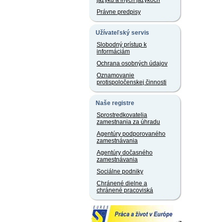
jazyku a iných jazykoch
Právne predpisy
Užívateľský servis
Slobodný prístup k
informáciám
Ochrana osobných údajov
Oznamovanie
protispoločenskej činnosti
Naše registre
Sprostredkovatelia
zamestnania za úhradu
Agentúry podporovaného
zamestnávania
Agentúry dočasného
zamestnávania
Sociálne podniky
Chránené dielne a
chránené pracoviská