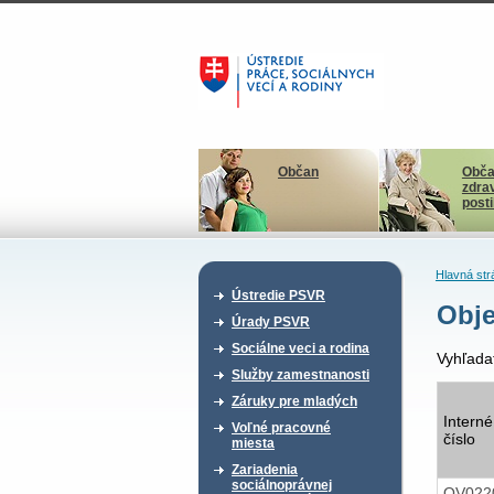
Občan
Obča
zdra
post
Hlavná str
Ústredie PSVR
Obje
Úrady PSVR
Sociálne veci a rodina
Vyhľada
Služby zamestnanosti
Záruky pre mladých
Interné
Voľné pracovné
číslo
miesta
Zariadenia
sociálnoprávnej
OV022