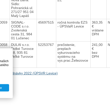
Sídlo:
Pohranická ul.
271/27 951 04
Malý Lapáš
0059
SIGNAL-
45697515
ročná kontrola EZS
363,35
CODE s.r.o.
- ÚPSVaR Levice
€
Zvolenská
vrátane
cesta 31, 984
DPH
01 Lučenec
0058
DULAI s.r.o.
52253767
prečistenie,
241,00
Dolbé Turovce
preplach
€
68, 935 81
vykurovacieho
bez
Veľké Turovce
systému na
DPH
vys.prac.Želiezovce
 našich
velého
na Objednávky 2022 (ÚPSVR Levice)
te