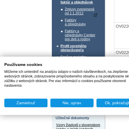
faktúr a objednávok
Zmluvy zverejnené
od 1.1.2012
Faktúry
a objednávky
OV022
Faktúry a
objednávky Centier
pre deti a rodiny
Profil verejného
obstarávateľa
OV022
Správa majetku
Používame cookies
Chcem podať podnet
Môžeme ich umiestniť na analýzu údajov o našich návštevníkoch, na zlepšenie
webových stránok, zobrazovanie prispôsobeného obsahu a na poskytovanie sk
zážitku z webových stránok. Pre viac informácií o cookies používame otvorené
nastavenia.
Naspäť 
Chcem sa poradiť
Zamietnuť
Nie, uprav
Ok, pokračuj
Užitočné dokumenty
Vzory žiadostí v slovenskom