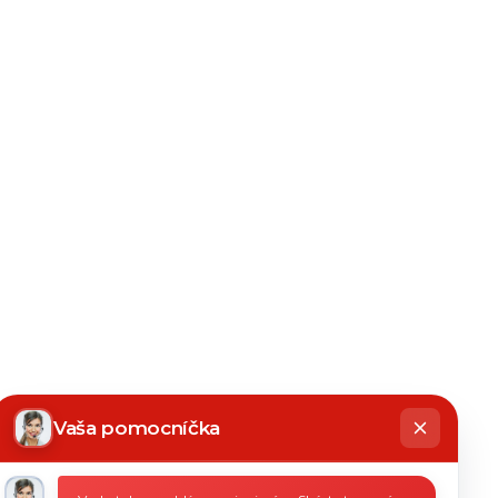
hatbot
íše
Vaša pomocníčka