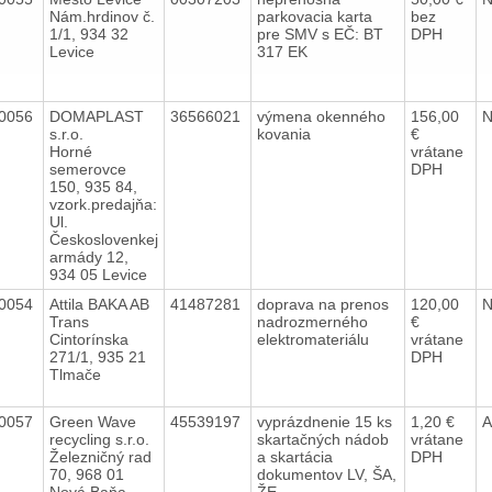
Nám.hrdinov č.
parkovacia karta
bez
1/1, 934 32
pre SMV s EČ: BT
DPH
Levice
317 EK
0056
DOMAPLAST
36566021
výmena okenného
156,00
s.r.o.
kovania
€
Horné
vrátane
semerovce
DPH
150, 935 84,
vzork.predajňa:
Ul.
Českoslovenkej
armády 12,
934 05 Levice
0054
Attila BAKA AB
41487281
doprava na prenos
120,00
Trans
nadrozmerného
€
Cintorínska
elektromateriálu
vrátane
271/1, 935 21
DPH
Tlmače
0057
Green Wave
45539197
vyprázdnenie 15 ks
1,20 €
recycling s.r.o.
skartačných nádob
vrátane
Železničný rad
a skartácia
DPH
70, 968 01
dokumentov LV, ŠA,
Nová Baňa.
ŽE