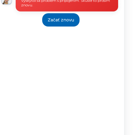
Vyskytol sa problém s pripojením. Skúste to prosím
znovu.
Začať znovu