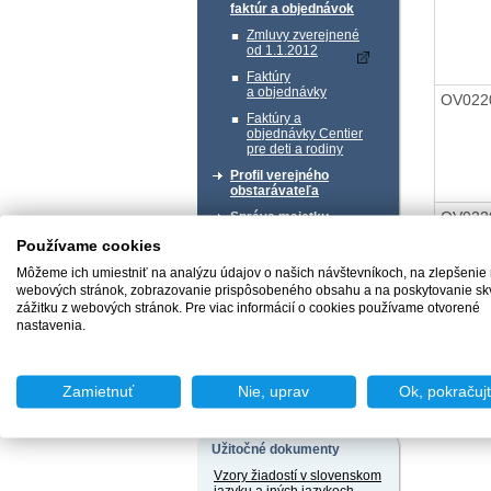
faktúr a objednávok
Zmluvy zverejnené
od 1.1.2012
Faktúry
a objednávky
OV022
Faktúry a
objednávky Centier
pre deti a rodiny
Profil verejného
obstarávateľa
OV022
Správa majetku
Používame cookies
Chcem podať podnet
Môžeme ich umiestniť na analýzu údajov o našich návštevníkoch, na zlepšenie
webových stránok, zobrazovanie prispôsobeného obsahu a na poskytovanie sk
zážitku z webových stránok. Pre viac informácií o cookies používame otvorené
nastavenia.
Naspäť 
Chcem sa poradiť
Zamietnuť
Nie, uprav
Ok, pokračuj
Užitočné dokumenty
Vzory žiadostí v slovenskom