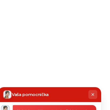
hatbot
íše
Vaša pomocníčka