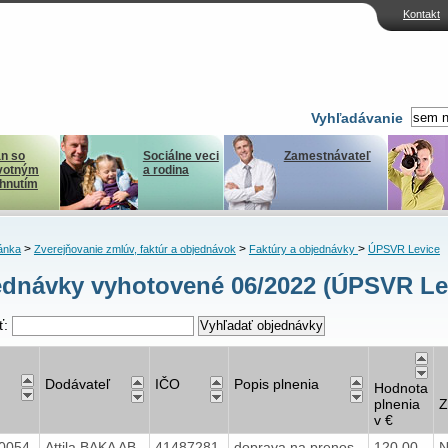
Kontakt
Vyhľadávanie
n so
Sociálne veci
Zamestnávateľ
votným
a rodina
ihnutím
>
>
>
ánka
Zverejňovanie zmlúv, faktúr a objednávok
Faktúry a objednávky
ÚPSVR Levice
dnávky vyhotovené 06/2022 (ÚPSVR Le
ť:
Dodávateľ
IČO
Popis plnenia
Hodnota
plnenia
Z
v €
0054
Attila BAKA AB
41487281
doprava na prenos
120,00