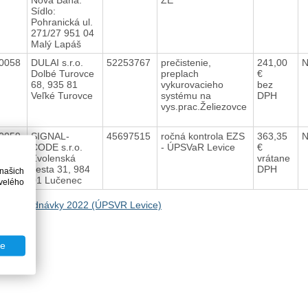
Sídlo:
Pohranická ul.
271/27 951 04
Malý Lapáš
0058
DULAI s.r.o.
52253767
prečistenie,
241,00
Dolbé Turovce
preplach
€
68, 935 81
vykurovacieho
bez
Veľké Turovce
systému na
DPH
vys.prac.Želiezovce
0059
SIGNAL-
45697515
ročná kontrola EZS
363,35
CODE s.r.o.
- ÚPSVaR Levice
€
Zvolenská
vrátane
cesta 31, 984
DPH
 našich
01 Lučenec
velého
na Objednávky 2022 (ÚPSVR Levice)
te