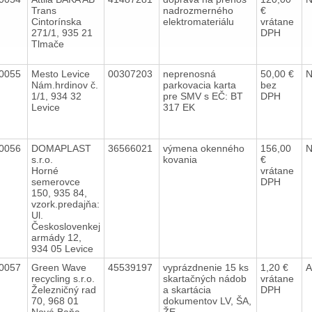
Trans
nadrozmerného
€
Cintorínska
elektromateriálu
vrátane
271/1, 935 21
DPH
Tlmače
0055
Mesto Levice
00307203
neprenosná
50,00 €
Nám.hrdinov č.
parkovacia karta
bez
1/1, 934 32
pre SMV s EČ: BT
DPH
Levice
317 EK
0056
DOMAPLAST
36566021
výmena okenného
156,00
s.r.o.
kovania
€
Horné
vrátane
semerovce
DPH
150, 935 84,
vzork.predajňa:
Ul.
Českoslovenkej
armády 12,
934 05 Levice
0057
Green Wave
45539197
vyprázdnenie 15 ks
1,20 €
recycling s.r.o.
skartačných nádob
vrátane
Železničný rad
a skartácia
DPH
70, 968 01
dokumentov LV, ŠA,
Nová Baňa.
ŽE