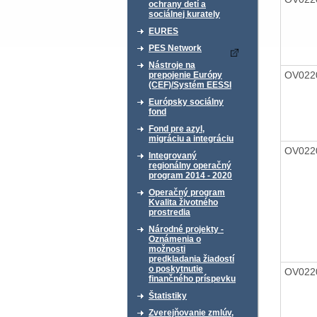
ochrany detí a
sociálnej kurately
EURES
PES Network
Nástroje na
OV022
prepojenie Európy
(CEF)/Systém EESSI
Európsky sociálny
fond
Fond pre azyl,
migráciu a integráciu
OV022
Integrovaný
regionálny operačný
program 2014 - 2020
Operačný program
Kvalita životného
prostredia
Národné projekty -
Oznámenia o
možnosti
predkladania žiadostí
o poskytnutie
OV022
finančného príspevku
Štatistiky
Zverejňovanie zmlúv,