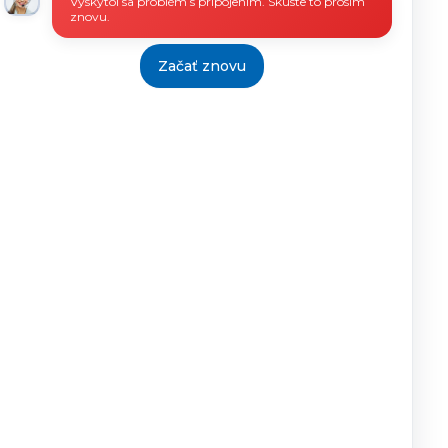
Vyskytol sa problém s pripojením. Skúste to prosím
znovu.
Začať znovu