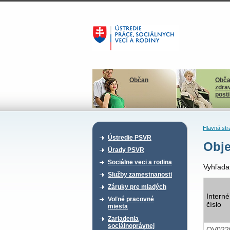
Občan
Obča
zdra
post
Hlavná str
Ústredie PSVR
Obje
Úrady PSVR
Sociálne veci a rodina
Vyhľada
Služby zamestnanosti
Záruky pre mladých
Interné
Voľné pracovné
číslo
miesta
Zariadenia
sociálnoprávnej
OV022