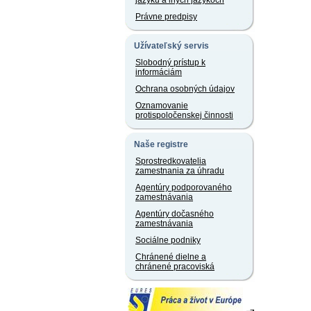
jazyku a iných jazykoch
Právne predpisy
Užívateľský servis
Slobodný prístup k
informáciám
Ochrana osobných údajov
Oznamovanie
protispoločenskej činnosti
Naše registre
Sprostredkovatelia
zamestnania za úhradu
Agentúry podporovaného
zamestnávania
Agentúry dočasného
zamestnávania
Sociálne podniky
Chránené dielne a
chránené pracoviská