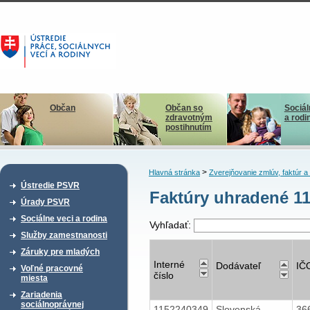
Občan
Občan so
Sociál
zdravotným
a rodi
postihnutím
>
Hlavná stránka
Zverejňovanie zmlúv, faktúr 
Ústredie PSVR
Faktúry uhradené 11
Úrady PSVR
Sociálne veci a rodina
Vyhľadať:
Služby zamestnanosti
Záruky pre mladých
Interné
Dodávateľ
IČ
Voľné pracovné
číslo
miesta
Zariadenia
sociálnoprávnej
1152240349
Slovenská
36