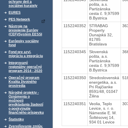
ochrany detí a
pošta, a.s.
sociálnej kurately
Partizánska
EURES
cesta č. 9,97599
B.Bystrica
PES Network
1152240352
STRABAG
36
Nástroje na
Property
prepojenie Európy
(CEF)/Systém EESSI
Dunajská 32,
81785
Európsky sociálny
Bratislava
fond
1152240345
Slovenská
36
Fond pre azyl,
pošta, a.s.
migráciu a integráciu
Partizánska
Integrovaný
cesta č. 9,97599
regionálny operačný
B.Bystrica
program 2014 - 2020
1152240350
Stredoslovenská
51
Operačný program
Kvalita životného
energetika, a.s.
prostredia
Pri Rajčianke
8591/48, 01047
Národné projekty -
Žilina
Oznámenia o
možnosti
1152240351
Veolia, Teplo
30
predkladania žiadostí
Levice, s. r. o.
o poskytnutie
Námestie E. M.
finančného príspevku
Šoltésovej 14,
Štatistiky
934 01 Levice
Zverejňovanie zmlúv,