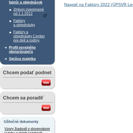
faktúr a objednávok
Naspäť na Faktúry 2022 (ÚPSVR Lev
Zmluvy zverejnené
od 1.1.2012
Faktúry
a objednávky
Faktúry a
objednávky Centier
pre deti a rodiny
Profil verejného
obstarávateľa
Správa majetku
Chcem podať podnet
Chcem sa poradiť
Užitočné dokumenty
Vzory žiadostí v slovenskom