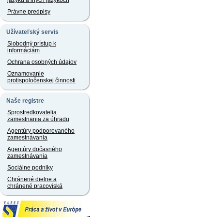
jazyku a iných jazykoch
Právne predpisy
Užívateľský servis
Slobodný prístup k
informáciám
Ochrana osobných údajov
Oznamovanie
protispoločenskej činnosti
Naše registre
Sprostredkovatelia
zamestnania za úhradu
Agentúry podporovaného
zamestnávania
Agentúry dočasného
zamestnávania
Sociálne podniky
Chránené dielne a
chránené pracoviská