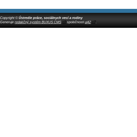
Copyright ©
Ústredie práce, sociálnych vecí a rodiny
Generuje
redakčný systém BUXUS CMS
spoločnosti
ui42
.