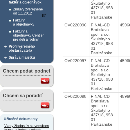
faktúr a objednávok
Škultétyho
437/18, 958
Zmluvy zverejnené
01
od 1.1.2012
Partizánske
Faktúry
a objednávky
OV0220096
FINAL-CD
4596
Bratislava
Faktúry a
spol. s r.o.
objednávky Centier
Škultétyho
pre deti a rodiny
437/18, 958
Profil verejného
01
obstarávateľa
Partizánske
Správa majetku
OV0220097
FINAL-CD
4596
Bratislava
spol. s r.o.
Chcem podať podnet
Škultétyho
437/18, 958
01
Partizánske
Chcem sa poradiť
OV0220098
FINAL-CD
4596
Bratislava
spol. s r.o.
Škultétyho
437/18, 958
Užitočné dokumenty
01
Partizánske
Vzory žiadostí v slovenskom