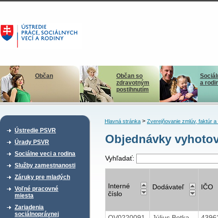
Občan
Občan so
Sociál
zdravotným
a rodi
postihnutím
>
Hlavná stránka
Zverejňovanie zmlúv, faktúr 
Ústredie PSVR
Objednávky vyhotov
Úrady PSVR
Sociálne veci a rodina
Vyhľadať:
Služby zamestnanosti
Záruky pre mladých
Interné
Dodávateľ
IČO
Voľné pracovné
číslo
miesta
Zariadenia
sociálnoprávnej
OV0220091
Július Botka,
4396