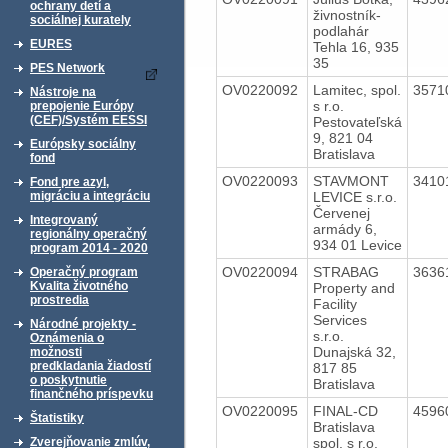
ochrany detí a
živnostník-
sociálnej kurately
podlahár
EURES
Tehla 16, 935
35
PES Network
OV0220092
Lamitec, spol.
3571
Nástroje na
s r.o.
prepojenie Európy
(CEF)/Systém EESSI
Pestovateľská
9, 821 04
Európsky sociálny
Bratislava
fond
OV0220093
STAVMONT
3410
Fond pre azyl,
LEVICE s.r.o.
migráciu a integráciu
Červenej
Integrovaný
armády 6,
regionálny operačný
934 01 Levice
program 2014 - 2020
OV0220094
STRABAG
3636
Operačný program
Kvalita životného
Property and
prostredia
Facility
Services
Národné projekty -
s.r.o.
Oznámenia o
Dunajská 32,
možnosti
predkladania žiadostí
817 85
o poskytnutie
Bratislava
finančného príspevku
OV0220095
FINAL-CD
4596
Štatistiky
Bratislava
spol. s r.o.
Zverejňovanie zmlúv,