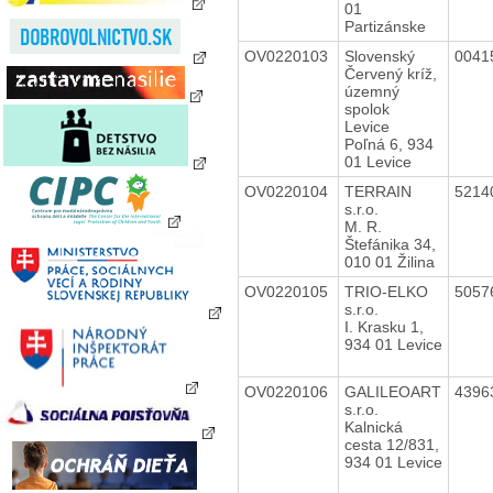
01
Partizánske
OV0220103
Slovenský
0041
Červený kríž,
územný
spolok
Levice
Poľná 6, 934
01 Levice
OV0220104
TERRAIN
5214
s.r.o.
M. R.
Štefánika 34,
010 01 Žilina
OV0220105
TRIO-ELKO
5057
s.r.o.
I. Krasku 1,
934 01 Levice
OV0220106
GALILEOART
4396
s.r.o.
Kalnická
cesta 12/831,
934 01 Levice