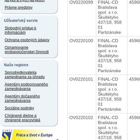
jazyku a iných jazykoch
OV0220099
FINAL-CD
4596
Bratislava
Právne predpisy
spol. s r.o.
Škultétyho
Užívateľský servis
437/18, 958
01
Slobodný prístup k
Partizánske
informáciám
Ochrana osobných údajov
OV0220100
FINAL-CD
4596
Bratislava
Oznamovanie
spol. s r.o.
protispoločenskej činnosti
Škultétyho
437/18, 958
Naše registre
01
Partizánske
Sprostredkovatelia
zamestnania za úhradu
OV0220101
FINAL-CD
4596
Bratislava
Agentúry podporovaného
spol. s r.o.
zamestnávania
Škultétyho
Agentúry dočasného
437/18, 958
zamestnávania
01
Sociálne podniky
Partizánske
Chránené dielne a
OV0220102
FINAL-CD
4596
chránené pracoviská
Bratislava
spol. s r.o.
Škultétyho
437/18, 958