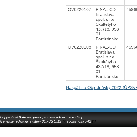
OV0220107
FINAL-CD
4596
Bratislava
spol. s r.o.
Škultétyho
437/18, 958
01
Partizánske
OV0220108
FINAL-CD
4596
Bratislava
spol. s r.o.
Škultétyho
437/18, 958
01
Partizánske
Naspäť na Objednávky 2022 (ÚPSVR
Copyright ©
Ústredie práce, sociálnych vecí a rodiny
Generuje
redakčný systém BUXUS CMS
spoločnosti
ui42
.