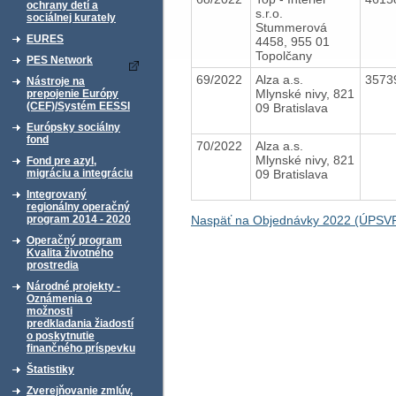
ochrany detí a
s.r.o.
sociálnej kurately
Stummerová
EURES
4458, 955 01
Topolčany
PES Network
69/2022
Alza a.s.
3573
Nástroje na
Mlynské nivy, 821
prepojenie Európy
(CEF)/Systém EESSI
09 Bratislava
Európsky sociálny
fond
70/2022
Alza a.s.
Mlynské nivy, 821
Fond pre azyl,
09 Bratislava
migráciu a integráciu
Integrovaný
regionálny operačný
Naspäť na Objednávky 2022 (ÚPSVR
program 2014 - 2020
Operačný program
Kvalita životného
prostredia
Národné projekty -
Oznámenia o
možnosti
predkladania žiadostí
o poskytnutie
finančného príspevku
Štatistiky
Zverejňovanie zmlúv,