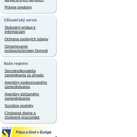
jazyku a iných jazykoch
Právne predpisy
Užívateľský servis
Slobodný prístup k
informáciám
Ochrana osobných údajov
Oznamovanie
protispoločenskej činnosti
Naše registre
Sprostredkovatelia
zamestnania za úhradu
Agentúry podporovaného
zamestnávania
Agentúry dočasného
zamestnávania
Sociálne podniky
Chránené dielne a
chránené pracoviská