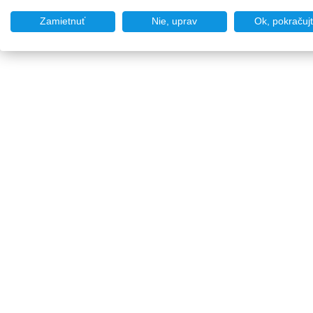
Zamietnuť
Nie, uprav
Ok, pokračuj