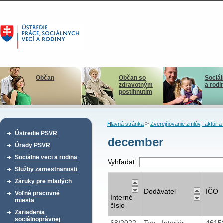
Občan
Občan so
Sociál
zdravotným
a rodi
postihnutím
>
Hlavná stránka
Zverejňovanie zmlúv, faktúr 
Ústredie PSVR
december
Úrady PSVR
Sociálne veci a rodina
Vyhľadať:
Služby zamestnanosti
Záruky pre mladých
Dodávateľ
IČO
Voľné pracovné
Interné
miesta
číslo
Zariadenia
sociálnoprávnej
68/2022
Top - Interiér
4615