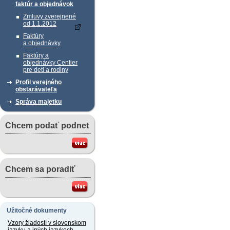
faktúr a objednávok
Zmluvy zverejnené
od 1.1.2012
Faktúry
a objednávky
Faktúry a
objednávky Centier
pre deti a rodiny
Profil verejného
obstarávateľa
Správa majetku
Chcem podať podnet
Chcem sa poradiť
Užitočné dokumenty
Vzory žiadostí v slovenskom