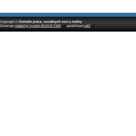
Copyright ©
Ústredie práce, sociálnych vecí a rodiny
Generuje
redakčný systém BUXUS CMS
spoločnosti
ui42
.