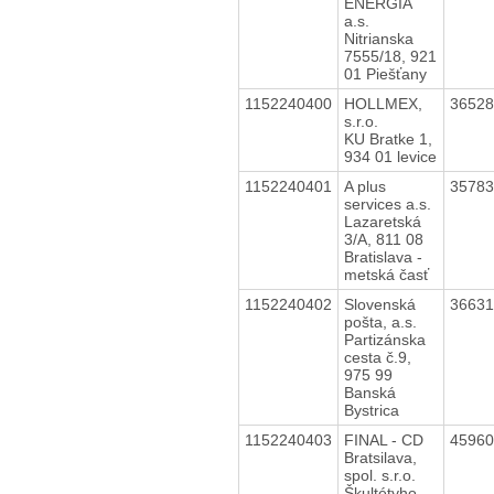
ENERGIA
a.s.
Nitrianska
7555/18, 921
01 Piešťany
1152240400
HOLLMEX,
3652
s.r.o.
KU Bratke 1,
934 01 levice
1152240401
A plus
3578
services a.s.
Lazaretská
3/A, 811 08
Bratislava -
metská časť
1152240402
Slovenská
3663
pošta, a.s.
Partizánska
cesta č.9,
975 99
Banská
Bystrica
1152240403
FINAL - CD
4596
Bratsilava,
spol. s.r.o.
Škultétyho