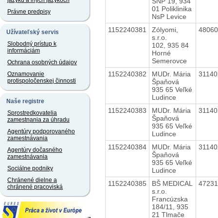
jazyku a iných jazykoch
SNP 19, 934
01 Poliklinika
Právne predpisy
NsP Levice
1152240381
Zólyomi,
4806
Užívateľský servis
s.r.o.
Slobodný prístup k
102, 935 84
informáciám
Horné
Semerovce
Ochrana osobných údajov
1152240382
MUDr. Mária
3114
Oznamovanie
protispoločenskej činnosti
Špaňová
935 65 Veľké
Ludince
Naše registre
1152240383
MUDr. Mária
3114
Sprostredkovatelia
Špaňová
zamestnania za úhradu
935 65 Veľké
Agentúry podporovaného
Ludince
zamestnávania
1152240384
MUDr. Mária
3114
Agentúry dočasného
Špaňová
zamestnávania
935 65 Veľké
Sociálne podniky
Ludince
Chránené dielne a
1152240385
BŠ MEDICAL
4723
chránené pracoviská
s.r.o.
Francúzska
184/11, 935
21 Tlmače