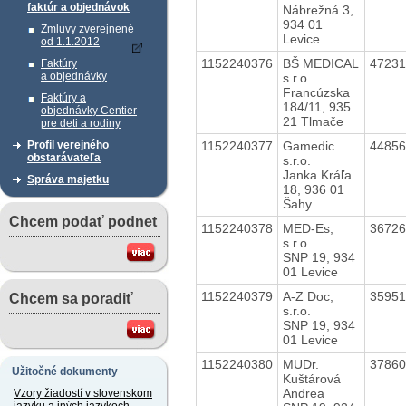
faktúr a objednávok
Nábrežná 3,
934 01
Zmluvy zverejnené
Levice
od 1.1.2012
1152240376
BŠ MEDICAL
4723
Faktúry
a objednávky
s.r.o.
Francúzska
Faktúry a
184/11, 935
objednávky Centier
21 Tlmače
pre deti a rodiny
1152240377
Gamedic
4485
Profil verejného
obstarávateľa
s.r.o.
Janka Kráľa
Správa majetku
18, 936 01
Šahy
Chcem podať podnet
1152240378
MED-Es,
3672
s.r.o.
SNP 19, 934
01 Levice
1152240379
A-Z Doc,
3595
Chcem sa poradiť
s.r.o.
SNP 19, 934
01 Levice
1152240380
MUDr.
3786
Užitočné dokumenty
Kuštárová
Andrea
Vzory žiadostí v slovenskom