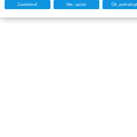
Zamietnuť
Nie, uprav
Ok, pokračuj