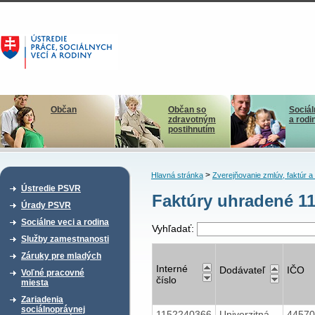
Občan
Občan so
Sociál
zdravotným
a rodi
postihnutím
>
Hlavná stránka
Zverejňovanie zmlúv, faktúr 
Ústredie PSVR
Faktúry uhradené 11
Úrady PSVR
Sociálne veci a rodina
Vyhľadať:
Služby zamestnanosti
Záruky pre mladých
Interné
Dodávateľ
IČO
Voľné pracovné
číslo
miesta
Zariadenia
sociálnoprávnej
1152240366
Univerzitná
4457