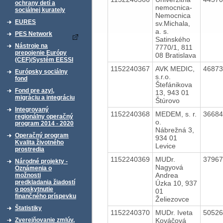
ochrany detí a
nemocnica-
sociálnej kurately
Nemocnica
EURES
sv.Michala,
a. s.
PES Network
Satinského
Nástroje na
7770/1, 811
prepojenie Európy
08 Bratislava
(CEF)/Systém EESSI
1152240367
AVK MEDIC,
4687
Európsky sociálny
s.r.o.
fond
Štefánikova
Fond pre azyl,
13, 943 01
migráciu a integráciu
Štúrovo
Integrovaný
1152240368
MEDEM, s. r.
3668
regionálny operačný
o.
program 2014 - 2020
Nábrežná 3,
Operačný program
934 01
Kvalita životného
Levice
prostredia
1152240369
MUDr.
3796
Národné projekty -
Nagyová
Oznámenia o
Andrea
možnosti
predkladania žiadostí
Úzka 10, 937
o poskytnutie
01
finančného príspevku
Želiezovce
Štatistiky
1152240370
MUDr. Iveta
5052
Kováčová
Zverejňovanie zmlúv,