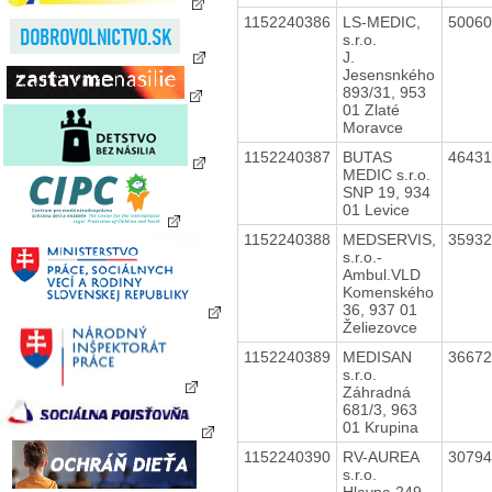
1152240386
LS-MEDIC,
5006
s.r.o.
J.
Jesensnkého
893/31, 953
01 Zlaté
Moravce
1152240387
BUTAS
4643
MEDIC s.r.o.
SNP 19, 934
01 Levice
1152240388
MEDSERVIS,
3593
s.r.o.-
Ambul.VLD
Komenského
36, 937 01
Želiezovce
1152240389
MEDISAN
3667
s.r.o.
Záhradná
681/3, 963
01 Krupina
1152240390
RV-AUREA
3079
s.r.o.
Hlavna 249,