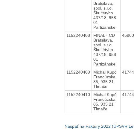
Bratsilava,
spol. s.r.o.
Škultétyho
437/18, 958
01
Partizánske
1152240408
FINAL - CD
4596
Bratsilava,
spol. s.r.o.
Škultétyho
437/18, 958
01
Partizánske
1152240409
Michal Kupči
4174
Francúzska
85, 935 21
Tlmače
1152240410
Michal Kupči
4174
Francúzska
85, 935 21
Tlmače
Naspäť na Faktúry 2022 (ÚPSVR Lev