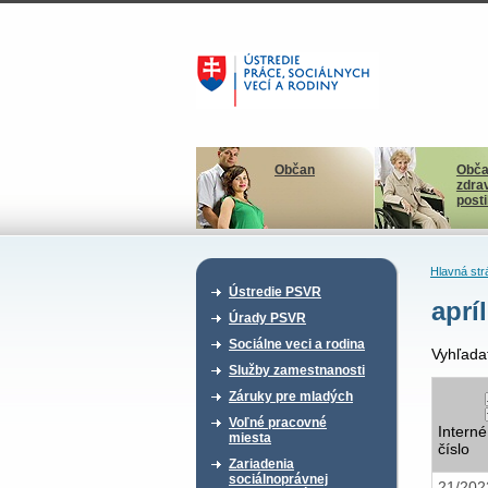
Občan
Obča
zdra
post
Hlavná str
Ústredie PSVR
apríl
Úrady PSVR
Sociálne veci a rodina
Vyhľada
Služby zamestnanosti
Záruky pre mladých
Voľné pracovné
Interné
miesta
číslo
Zariadenia
sociálnoprávnej
21/20