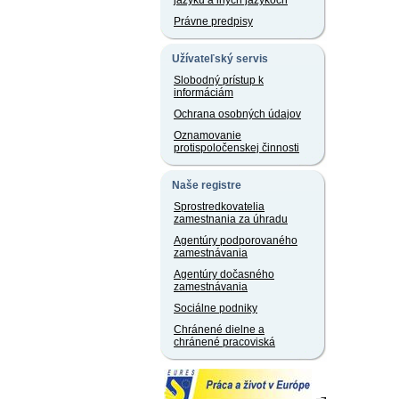
jazyku a iných jazykoch
Právne predpisy
Užívateľský servis
Slobodný prístup k
informáciám
Ochrana osobných údajov
Oznamovanie
protispoločenskej činnosti
Naše registre
Sprostredkovatelia
zamestnania za úhradu
Agentúry podporovaného
zamestnávania
Agentúry dočasného
zamestnávania
Sociálne podniky
Chránené dielne a
chránené pracoviská