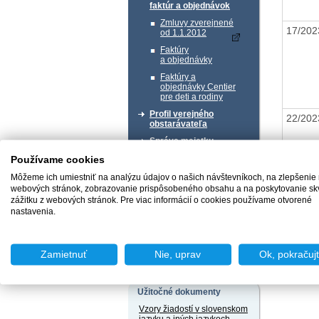
faktúr a objednávok
Zmluvy zverejnené
17/20
od 1.1.2012
Faktúry
a objednávky
Faktúry a
objednávky Centier
pre deti a rodiny
Profil verejného
22/20
obstarávateľa
Správa majetku
Používame cookies
Chcem podať podnet
Môžeme ich umiestniť na analýzu údajov o našich návštevníkoch, na zlepšenie
webových stránok, zobrazovanie prispôsobeného obsahu a na poskytovanie sk
zážitku z webových stránok. Pre viac informácií o cookies používame otvorené
Naspäť 
nastavenia.
Chcem sa poradiť
Zamietnuť
Nie, uprav
Ok, pokračuj
Užitočné dokumenty
Vzory žiadostí v slovenskom