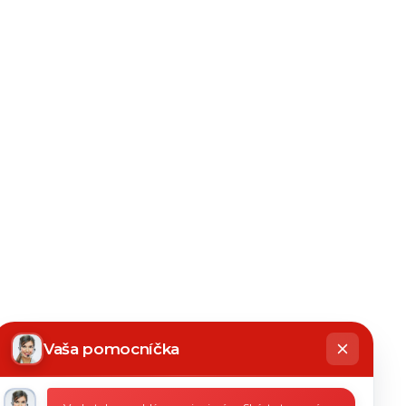
hatbot
íše
Vaša pomocníčka