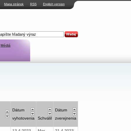
Mapa stránok
RSS
English version
Médiá
Dátum
Dátum
vyhotovenia
Schválil
zverejnenia
13.4.2023
Mgr.
21.4.2023