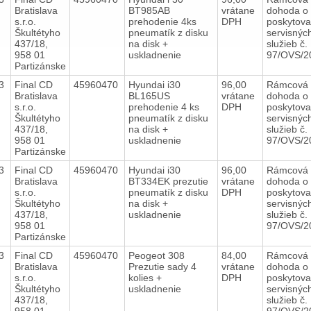
Bratislava
BT985AB
vrátane
dohoda o
s.r.o.
prehodenie 4ks
DPH
poskytova
Škultétyho
pneumatík z disku
servisnýc
437/18,
na disk +
služieb č.
958 01
uskladnenie
97/OVS/
Partizánske
23
Final CD
45960470
Hyundai i30
96,00
Rámcová
Bratislava
BL165US
vrátane
dohoda o
s.r.o.
prehodenie 4 ks
DPH
poskytova
Škultétyho
pneumatík z disku
servisnýc
437/18,
na disk +
služieb č.
958 01
uskladnenie
97/OVS/
Partizánske
23
Final CD
45960470
Hyundai i30
96,00
Rámcová
Bratislava
BT334EK prezutie
vrátane
dohoda o
s.r.o.
pneumatík z disku
DPH
poskytova
Škultétyho
na disk +
servisnýc
437/18,
uskladnenie
služieb č.
958 01
97/OVS/
Partizánske
23
Final CD
45960470
Peogeot 308
84,00
Rámcová
Bratislava
Prezutie sady 4
vrátane
dohoda o
s.r.o.
kolies +
DPH
poskytova
Škultétyho
uskladnenie
servisnýc
437/18,
služieb č.
958 01
97/OVS/