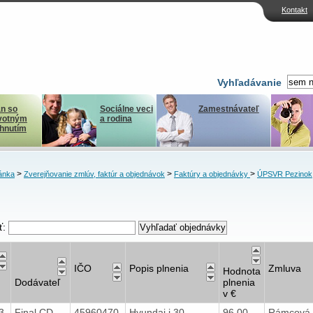
Kontakt
Vyhľadávanie
n so
Sociálne veci
Zamestnávateľ
votným
a rodina
ihnutím
>
>
>
ánka
Zverejňovanie zmlúv, faktúr a objednávok
Faktúry a objednávky
ÚPSVR Pezinok
ť:
IČO
Popis plnenia
Zmluva
Hodnota
Dodávateľ
plnenia
v €
23
Final CD
45960470
Hyundai i 30
96,00
Rámcová