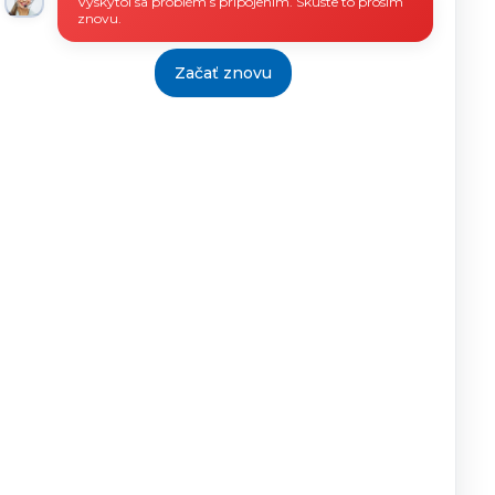
Vyskytol sa problém s pripojením. Skúste to prosím
znovu.
Začať znovu