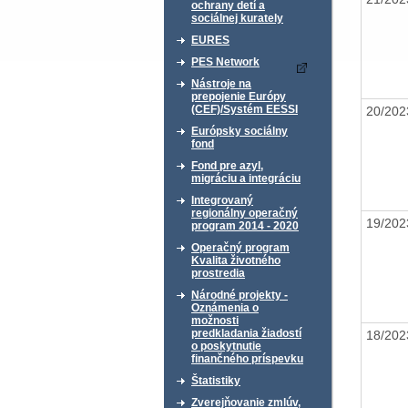
ochrany detí a
sociálnej kurately
EURES
PES Network
Nástroje na
prepojenie Európy
(CEF)/Systém EESSI
20/20
Európsky sociálny
fond
Fond pre azyl,
migráciu a integráciu
Integrovaný
regionálny operačný
19/20
program 2014 - 2020
Operačný program
Kvalita životného
prostredia
Národné projekty -
Oznámenia o
možnosti
predkladania žiadostí
18/20
o poskytnutie
finančného príspevku
Štatistiky
Zverejňovanie zmlúv,