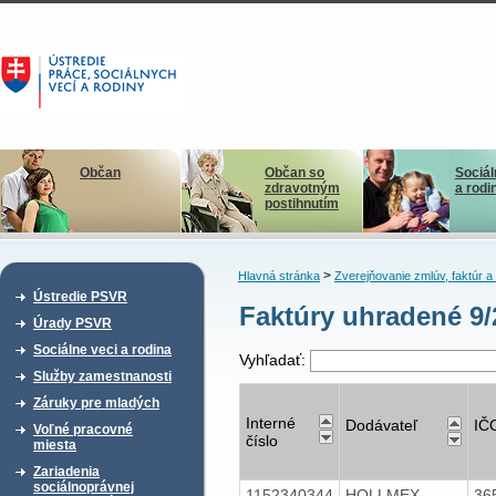
Občan
Občan so
Sociál
zdravotným
a rodi
postihnutím
>
Hlavná stránka
Zverejňovanie zmlúv, faktúr 
Ústredie PSVR
Faktúry uhradené 9/
Úrady PSVR
Sociálne veci a rodina
Vyhľadať:
Služby zamestnanosti
Záruky pre mladých
Interné
Dodávateľ
IČ
Voľné pracovné
číslo
miesta
Zariadenia
sociálnoprávnej
1152340344
HOLLMEX,
36