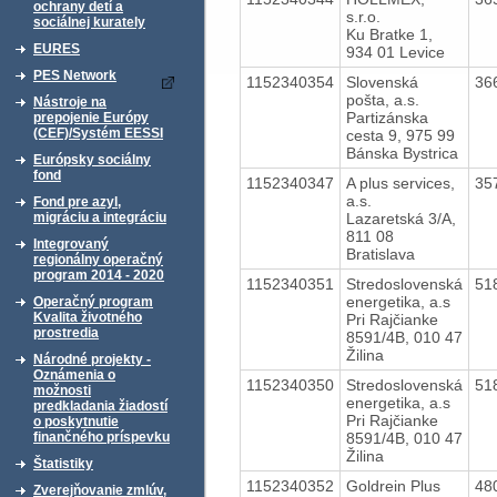
ochrany detí a
s.r.o.
sociálnej kurately
Ku Bratke 1,
EURES
934 01 Levice
PES Network
1152340354
Slovenská
36
pošta, a.s.
Nástroje na
Partizánska
prepojenie Európy
(CEF)/Systém EESSI
cesta 9, 975 99
Bánska Bystrica
Európsky sociálny
fond
1152340347
A plus services,
35
a.s.
Fond pre azyl,
Lazaretská 3/A,
migráciu a integráciu
811 08
Integrovaný
Bratislava
regionálny operačný
program 2014 - 2020
1152340351
Stredoslovenská
51
energetika, a.s
Operačný program
Kvalita životného
Pri Rajčianke
prostredia
8591/4B, 010 47
Žilina
Národné projekty -
Oznámenia o
1152340350
Stredoslovenská
51
možnosti
energetika, a.s
predkladania žiadostí
Pri Rajčianke
o poskytnutie
8591/4B, 010 47
finančného príspevku
Žilina
Štatistiky
1152340352
Goldrein Plus
48
Zverejňovanie zmlúv,