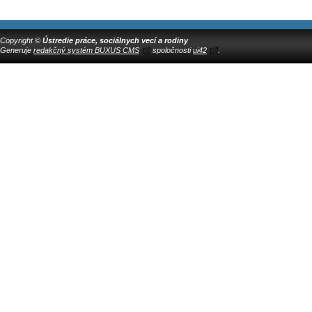
Copyright ©
Ústredie práce, sociálnych vecí a rodiny
Generuje
redakčný systém BUXUS CMS
spoločnosti
ui42
.