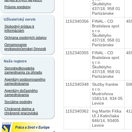
jazyku a iných jazykoch
Škultétyho
Právne predpisy
437/18, 958 01
Partizánske
Užívateľský servis
1152340356
FINAL - CD
45
Bratislava spol.
Slobodný prístup k
s r.o.
informáciám
Škultétyho
Ochrana osobných údajov
437/18, 958 01
Partizánske
Oznamovanie
protispoločenskej činnosti
1152340355
FINAL - CD
45
Bratislava spol.
Naše registre
s r.o.
Škultétyho
Sprostredkovatelia
437/18, 958 01
zamestnania za úhradu
Partizánske
Agentúry podporovaného
zamestnávania
1152340348
Služby frankie
50
s.r.o.
Agentúry dočasného
Mudroňova
zamestnávania
1581/14, 934 05
Sociálne podniky
Levice
Chránené dielne a
1152340362
Ing.Martin Fiťka
41
chránené pracoviská
Ul.J.Kalinčiaka
846/14, 93405
Levice