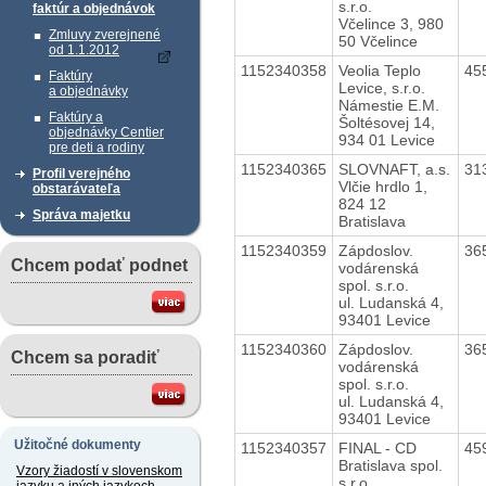
s.r.o.
faktúr a objednávok
Včelince 3, 980
Zmluvy zverejnené
50 Včelince
od 1.1.2012
1152340358
Veolia Teplo
45
Faktúry
Levice, s.r.o.
a objednávky
Námestie E.M.
Faktúry a
Šoltésovej 14,
objednávky Centier
934 01 Levice
pre deti a rodiny
1152340365
SLOVNAFT, a.s.
31
Profil verejného
Vlčie hrdlo 1,
obstarávateľa
824 12
Správa majetku
Bratislava
1152340359
Zápdoslov.
36
Chcem podať podnet
vodárenská
spol. s.r.o.
ul. Ludanská 4,
93401 Levice
1152340360
Zápdoslov.
36
Chcem sa poradiť
vodárenská
spol. s.r.o.
ul. Ludanská 4,
93401 Levice
Užitočné dokumenty
1152340357
FINAL - CD
45
Bratislava spol.
Vzory žiadostí v slovenskom
s r.o.