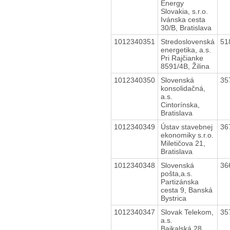
Energy
Slovakia, s.r.o.
Ivánska cesta
30/B, Bratislava
1012340351
Stredoslovenská
51
energetika, a.s.
Pri Rajčianke
8591/4B, Žilina
1012340350
Slovenská
35
konsolidačná,
a.s.
Cintorínska,
Bratislava
1012340349
Ústav stavebnej
36
ekonomiky s.r.o.
Miletičova 21,
Bratislava
1012340348
Slovenská
36
pošta,a.s.
Partizánska
cesta 9, Banská
Bystrica
1012340347
Slovak Telekom,
35
a.s.
Bajkalská 28,