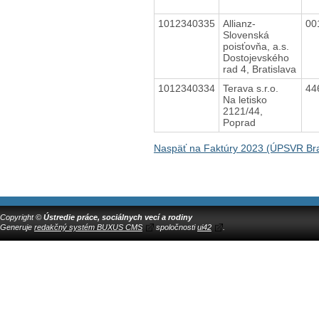
1012340335
Allianz-
00
Slovenská
poisťovňa, a.s.
Dostojevského
rad 4, Bratislava
1012340334
Terava s.r.o.
44
Na letisko
2121/44,
Poprad
Naspäť na Faktúry 2023 (ÚPSVR Bra
Copyright ©
Ústredie práce, sociálnych vecí a rodiny
Generuje
redakčný systém BUXUS CMS
spoločnosti
ui42
.