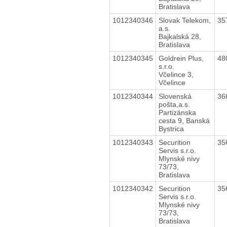
Bratislava
1012340346
Slovak Telekom,
35
a.s.
Bajkalská 28,
Bratislava
1012340345
Goldrein Plus,
48
s.r.o.
Včelince 3,
Včelince
1012340344
Slovenská
36
pošta,a.s.
Partizánska
cesta 9, Banská
Bystrica
1012340343
Securition
35
Servis s.r.o.
Mlynské nivy
73/73,
Bratislava
1012340342
Securition
35
Servis s.r.o.
Mlynské nivy
73/73,
Bratislava