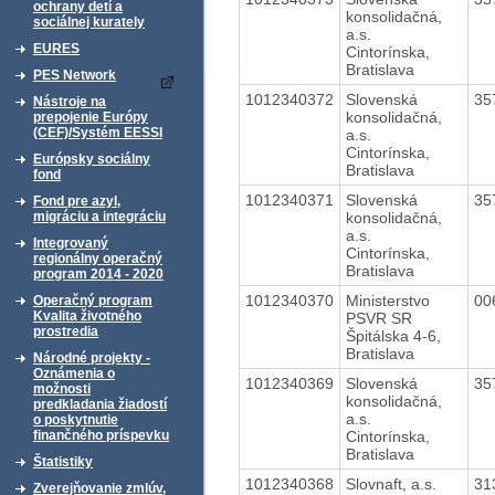
ochrany detí a
konsolidačná,
sociálnej kurately
a.s.
EURES
Cintorínska,
Bratislava
PES Network
1012340372
Slovenská
35
Nástroje na
konsolidačná,
prepojenie Európy
(CEF)/Systém EESSI
a.s.
Cintorínska,
Európsky sociálny
Bratislava
fond
1012340371
Slovenská
35
Fond pre azyl,
konsolidačná,
migráciu a integráciu
a.s.
Integrovaný
Cintorínska,
regionálny operačný
Bratislava
program 2014 - 2020
1012340370
Ministerstvo
00
Operačný program
Kvalita životného
PSVR SR
prostredia
Špitálska 4-6,
Bratislava
Národné projekty -
Oznámenia o
1012340369
Slovenská
35
možnosti
konsolidačná,
predkladania žiadostí
a.s.
o poskytnutie
Cintorínska,
finančného príspevku
Bratislava
Štatistiky
1012340368
Slovnaft, a.s.
31
Zverejňovanie zmlúv,