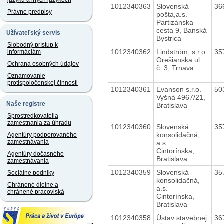
jazyku a iných jazykoch
1012340363
Slovenská
36
Právne predpisy
pošta,a.s.
Partizánska
cesta 9, Banská
Užívateľský servis
Bystrica
Slobodný prístup k
1012340362
Lindström, s.r.o.
35
informáciám
Orešianska ul.
Ochrana osobných údajov
č. 3, Trnava
Oznamovanie
protispoločenskej činnosti
1012340361
Evanson s.r.o.
50
Vyšná 4967/21,
Naše registre
Bratislava
Sprostredkovatelia
zamestnania za úhradu
1012340360
Slovenská
35
konsolidačná,
Agentúry podporovaného
zamestnávania
a.s.
Cintorínska,
Agentúry dočasného
Bratislava
zamestnávania
1012340359
Slovenská
35
Sociálne podniky
konsolidačná,
Chránené dielne a
a.s.
chránené pracoviská
Cintorínska,
Bratislava
1012340358
Ústav stavebnej
36