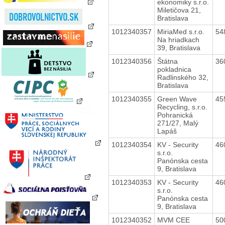
ekonomiky s.r.o.
Miletičova 21,
Bratislava
1012340357
MiriaMed s.r.o.
54
Na hriadkach
39, Bratislava
1012340356
Štátna
36
pokladnica
Radlinského 32,
Bratislava
1012340355
Green Wave
45
Recycling, s.r.o.
Pohranická
271/27, Malý
Lapáš
1012340354
KV - Security
46
s.r.o.
Panónska cesta
9, Bratislava
1012340353
KV - Security
46
s.r.o.
Panónska cesta
9, Bratislava
1012340352
MVM CEE
50