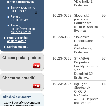
Vlčie hrdlo 1,
faktúr a objednávok
Bratislava
Zmluvy zverejnené
od 1.1.2012
1012340367
Slovenská
36
Faktúry
pošta,a.s.
a objednávky
Partizánska
Faktúry a
cesta 9, Banská
objednávky Centier
Bystrica
pre deti a rodiny
1012340366
Slovenská
35
Profil verejného
konsolidačná,
obstarávateľa
a.s.
Správa majetku
Cintorínska,
Bratislava
Chcem podať podnet
1012340365
STRABAG
36
Property and
Facility Services
s.r.o.
Dunajská 32,
Bratislava
Chcem sa poradiť
1012340364
Ing. Igor
14
Škrobánek -
O.P.C.D
Na Skotňu
Užitočné dokumenty
471/54, Teplička
nad Váhom
Vzory žiadostí v slovenskom