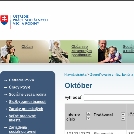
Občan
Občan so
Sociál
zdravotným
a rodi
postihnutím
>
Hlavná stránka
Zverejňovanie zmlúv, faktúr 
Ústredie PSVR
Október
Úrady PSVR
Sociálne veci a rodina
Vyhľadať:
Služby zamestnanosti
Záruky pre mladých
Interné
Dodávateľ
IČ
Voľné pracovné
číslo
miesta
Zariadenia
sociálnoprávnej
1012340373
Slovenská
35