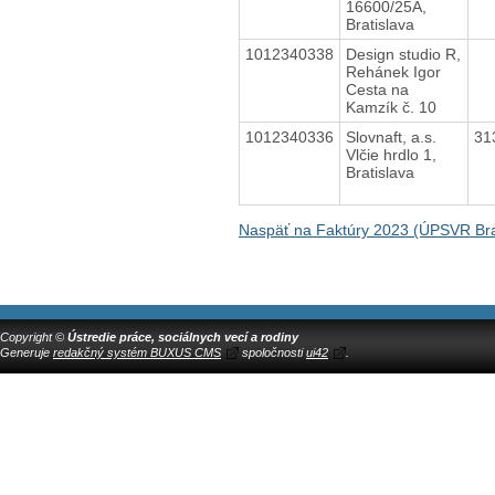
16600/25A,
Bratislava
1012340338
Design studio R,
Rehánek Igor
Cesta na
Kamzík č. 10
1012340336
Slovnaft, a.s.
31
Vlčie hrdlo 1,
Bratislava
Naspäť na Faktúry 2023 (ÚPSVR Bra
Copyright ©
Ústredie práce, sociálnych vecí a rodiny
Generuje
redakčný systém BUXUS CMS
spoločnosti
ui42
.