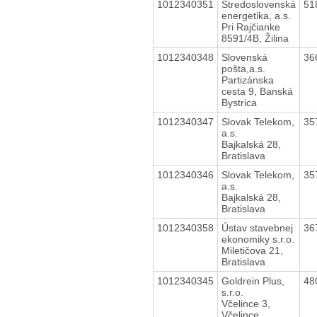
1012340351
Stredoslovenská
51
energetika, a.s.
Pri Rajčianke
8591/4B, Žilina
1012340348
Slovenská
36
pošta,a.s.
Partizánska
cesta 9, Banská
Bystrica
1012340347
Slovak Telekom,
35
a.s.
Bajkalská 28,
Bratislava
1012340346
Slovak Telekom,
35
a.s.
Bajkalská 28,
Bratislava
1012340358
Ústav stavebnej
36
ekonomiky s.r.o.
Miletičova 21,
Bratislava
1012340345
Goldrein Plus,
48
s.r.o.
Včelince 3,
Včelince