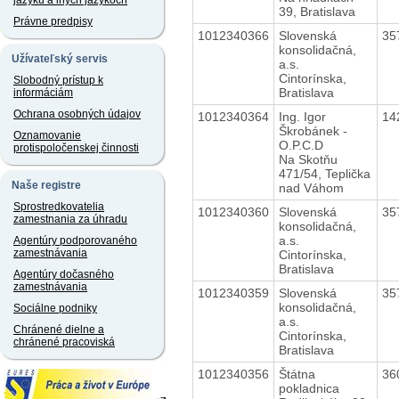
jazyku a iných jazykoch
39, Bratislava
Právne predpisy
1012340366
Slovenská
35
konsolidačná,
Užívateľský servis
a.s.
Cintorínska,
Slobodný prístup k
Bratislava
informáciám
Ochrana osobných údajov
1012340364
Ing. Igor
14
Škrobánek -
Oznamovanie
O.P.C.D
protispoločenskej činnosti
Na Skotňu
471/54, Teplička
Naše registre
nad Váhom
Sprostredkovatelia
1012340360
Slovenská
35
zamestnania za úhradu
konsolidačná,
a.s.
Agentúry podporovaného
zamestnávania
Cintorínska,
Bratislava
Agentúry dočasného
zamestnávania
1012340359
Slovenská
35
konsolidačná,
Sociálne podniky
a.s.
Chránené dielne a
Cintorínska,
chránené pracoviská
Bratislava
1012340356
Štátna
36
pokladnica