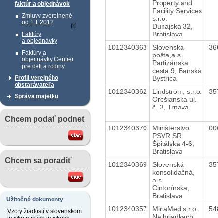
Property and
faktúr a objednávok
Facility Services
Zmluvy zverejnené
s.r.o.
od 1.1.2012
Dunajská 32,
Bratislava
Faktúry
a objednávky
1012340363
Slovenská
36
Faktúry a
pošta,a.s.
objednávky Centier
Partizánska
pre deti a rodiny
cesta 9, Banská
Bystrica
Profil verejného
obstarávateľa
1012340362
Lindström, s.r.o.
35
Správa majetku
Orešianska ul.
č. 3, Trnava
Chcem podať podnet
1012340370
Ministerstvo
00
PSVR SR
Špitálska 4-6,
Bratislava
Chcem sa poradiť
1012340369
Slovenská
35
konsolidačná,
a.s.
Cintorínska,
Bratislava
Užitočné dokumenty
1012340357
MiriaMed s.r.o.
54
Vzory žiadostí v slovenskom
Na hriadkach