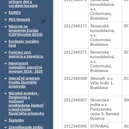
ochrany detí a
konsolidačná,
sociálnej kurately
a.s.
EURES
Cintorínska,
Bratislava
PES Network
1012340372
Slovenská
35
Nástroje na
konsolidačná,
prepojenie Európy
(CEF)/Systém EESSI
a.s.
Cintorínska,
Európsky sociálny
Bratislava
fond
1012340371
Slovenská
35
Fond pre azyl,
konsolidačná,
migráciu a integráciu
a.s.
Integrovaný
Cintorínska,
regionálny operačný
Bratislava
program 2014 - 2020
1012340368
Slovnaft, a.s.
31
Operačný program
Kvalita životného
Vlčie hrdlo 1,
prostredia
Bratislava
Národné projekty -
Oznámenia o
1012340367
Slovenská
36
možnosti
pošta,a.s.
predkladania žiadostí
Partizánska
o poskytnutie
cesta 9, Banská
finančného príspevku
Bystrica
Štatistiky
1012340365
STRABAG
36
Zverejňovanie zmlúv,