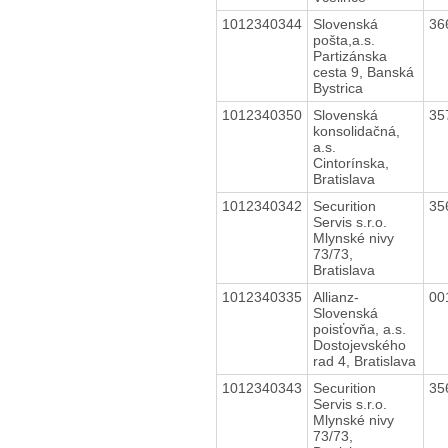
1012340344
Slovenská
36
pošta,a.s.
Partizánska
cesta 9, Banská
Bystrica
1012340350
Slovenská
35
konsolidačná,
a.s.
Cintorínska,
Bratislava
1012340342
Securition
35
Servis s.r.o.
Mlynské nivy
73/73,
Bratislava
1012340335
Allianz-
00
Slovenská
poisťovňa, a.s.
Dostojevského
rad 4, Bratislava
1012340343
Securition
35
Servis s.r.o.
Mlynské nivy
73/73,