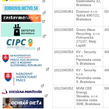
Radlinského 32,
Bratislava
1012340361
Evanson s.r.o.
50
Vyšná 4967/21,
Bratislava
1012340355
Green Wave
45
Recycling, s.r.o.
Pohranická
271/27, Malý
Lapáš
1012340354
KV - Security
46
s.r.o.
Panónska cesta
9, Bratislava
1012340353
KV - Security
46
s.r.o.
Panónska cesta
9, Bratislava
1012340352
MVM CEE
50
Energy
Slovakia, s.r.o.
Ivánska cesta
30/B, Bratislava