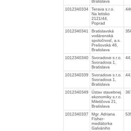
Bratislava
1012340334
Terava s.r.o.
44
Na letisko
2121/44,
Poprad
1012340341
Bratislavská
35
vodárenská
spoločnosť, a.s.
Prešovská 48,
Bratislava
1012340340
Svoradove s.r.o.
44
Svoradova 1,
Bratislava
1012340339
Svoradove s.r.o.
44
Svoradova 1,
Bratislava
1012340349
Ústav stavebnej
36
ekonomiky s.r.o.
Miletičova 21,
Bratislava
1012340337
Mgr. Adriana
53
Fisher-
mediátorka
Galvániho