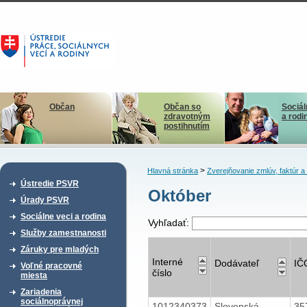
Občan
Občan so
Sociál
zdravotným
a rodi
postihnutím
>
Hlavná stránka
Zverejňovanie zmlúv, faktúr 
Ústredie PSVR
Október
Úrady PSVR
Sociálne veci a rodina
Vyhľadať:
Služby zamestnanosti
Záruky pre mladých
Interné
Dodávateľ
IČ
Voľné pracovné
číslo
miesta
Zariadenia
sociálnoprávnej
1012340373
Slovenská
35