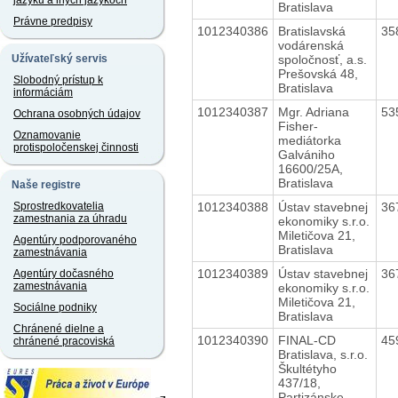
jazyku a iných jazykoch
Bratislava
Právne predpisy
1012340386
Bratislavská
35
vodárenská
spoločnosť, a.s.
Užívateľský servis
Prešovská 48,
Slobodný prístup k
Bratislava
informáciám
1012340387
Mgr. Adriana
53
Ochrana osobných údajov
Fisher-
Oznamovanie
mediátorka
protispoločenskej činnosti
Galvániho
16600/25A,
Bratislava
Naše registre
1012340388
Ústav stavebnej
36
Sprostredkovatelia
zamestnania za úhradu
ekonomiky s.r.o.
Miletičova 21,
Agentúry podporovaného
Bratislava
zamestnávania
1012340389
Ústav stavebnej
36
Agentúry dočasného
zamestnávania
ekonomiky s.r.o.
Miletičova 21,
Sociálne podniky
Bratislava
Chránené dielne a
1012340390
FINAL-CD
45
chránené pracoviská
Bratislava, s.r.o.
Škultétyho
437/18,
Partizánske