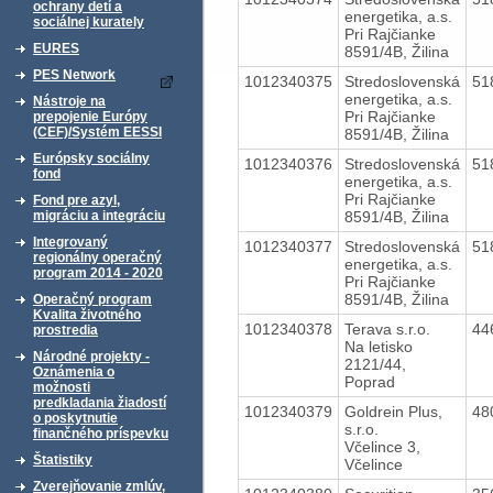
ochrany detí a
energetika, a.s.
sociálnej kurately
Pri Rajčianke
EURES
8591/4B, Žilina
PES Network
1012340375
Stredoslovenská
51
energetika, a.s.
Nástroje na
Pri Rajčianke
prepojenie Európy
(CEF)/Systém EESSI
8591/4B, Žilina
Európsky sociálny
1012340376
Stredoslovenská
51
fond
energetika, a.s.
Pri Rajčianke
Fond pre azyl,
8591/4B, Žilina
migráciu a integráciu
Integrovaný
1012340377
Stredoslovenská
51
regionálny operačný
energetika, a.s.
program 2014 - 2020
Pri Rajčianke
8591/4B, Žilina
Operačný program
Kvalita životného
1012340378
Terava s.r.o.
44
prostredia
Na letisko
Národné projekty -
2121/44,
Oznámenia o
Poprad
možnosti
predkladania žiadostí
1012340379
Goldrein Plus,
48
o poskytnutie
s.r.o.
finančného príspevku
Včelince 3,
Štatistiky
Včelince
Zverejňovanie zmlúv,