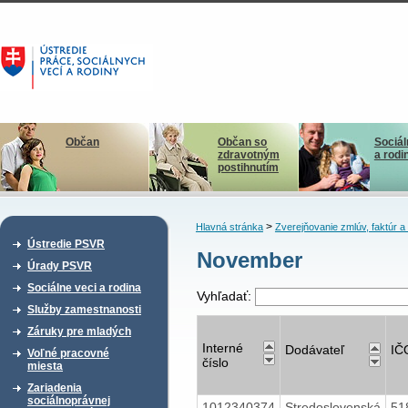
Občan
Občan so
Sociál
zdravotným
a rodi
postihnutím
>
Hlavná stránka
Zverejňovanie zmlúv, faktúr 
Ústredie PSVR
November
Úrady PSVR
Sociálne veci a rodina
Vyhľadať:
Služby zamestnanosti
Záruky pre mladých
Interné
Dodávateľ
IČ
Voľné pracovné
číslo
miesta
Zariadenia
sociálnoprávnej
1012340374
Stredoslovenská
51