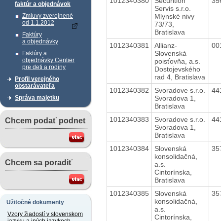
1012340380
Securition
35
faktúr a objednávok
Servis s.r.o.
Mlynské nivy
Zmluvy zverejnené
od 1.1.2012
73/73,
Bratislava
Faktúry
a objednávky
1012340381
Allianz-
00
Slovenská
Faktúry a
objednávky Centier
poisťovňa, a.s.
pre deti a rodiny
Dostojevského
rad 4, Bratislava
Profil verejného
obstarávateľa
1012340382
Svoradove s.r.o.
44
Svoradova 1,
Správa majetku
Bratislava
1012340383
Svoradove s.r.o.
44
Chcem podať podnet
Svoradova 1,
Bratislava
1012340384
Slovenská
35
konsolidačná,
Chcem sa poradiť
a.s.
Cintorínska,
Bratislava
1012340385
Slovenská
35
konsolidačná,
Užitočné dokumenty
a.s.
Vzory žiadostí v slovenskom
Cintorínska,