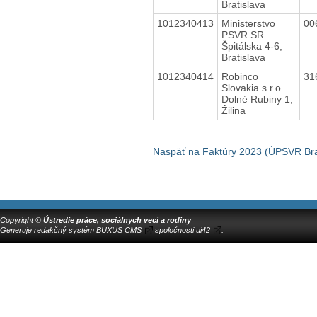
Bratislava
1012340413
Ministerstvo
00
PSVR SR
Špitálska 4-6,
Bratislava
1012340414
Robinco
31
Slovakia s.r.o.
Dolné Rubiny 1,
Žilina
Naspäť na Faktúry 2023 (ÚPSVR Bra
Copyright ©
Ústredie práce, sociálnych vecí a rodiny
Generuje
redakčný systém BUXUS CMS
spoločnosti
ui42
.