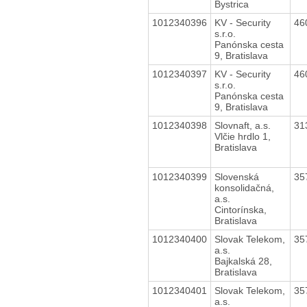
Bystrica
1012340396
KV - Security
46
s.r.o.
Panónska cesta
9, Bratislava
1012340397
KV - Security
46
s.r.o.
Panónska cesta
9, Bratislava
1012340398
Slovnaft, a.s.
31
Vlčie hrdlo 1,
Bratislava
1012340399
Slovenská
35
konsolidačná,
a.s.
Cintorínska,
Bratislava
1012340400
Slovak Telekom,
35
a.s.
Bajkalská 28,
Bratislava
1012340401
Slovak Telekom,
35
a.s.