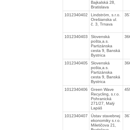
Bajkalská 28,
Bratislava
1012340402
Lindström, s.r.o.
35
Orešianska ul.
č. 3, Trnava
1012340403
Slovenská
36
pošta,a.s.
Partizánska
cesta 9, Banská
Bystrica
1012340405
Slovenská
36
pošta,a.s.
Partizánska
cesta 9, Banská
Bystrica
1012340406
Green Wave
45
Recycling, s.r.o.
Pohranická
271/27, Malý
Lapáš
1012340407
Ústav stavebnej
36
ekonomiky s.r.o.
Miletičova 21,
Bratislava