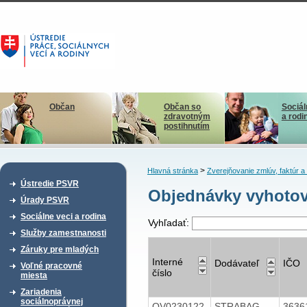
Občan
Občan so
Sociál
zdravotným
a rodi
postihnutím
>
Hlavná stránka
Zverejňovanie zmlúv, faktúr 
Ústredie PSVR
Objednávky vyhotov
Úrady PSVR
Sociálne veci a rodina
Vyhľadať:
Služby zamestnanosti
Záruky pre mladých
Interné
Dodávateľ
IČO
Voľné pracovné
číslo
miesta
Zariadenia
sociálnoprávnej
OV0230122
STRABAG
3636