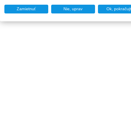
Zamietnuť
Nie, uprav
Ok, pokračuj