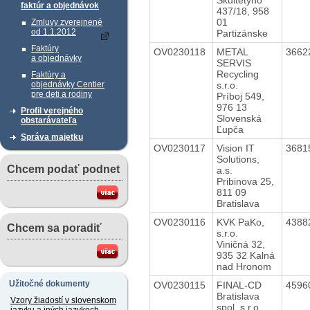
faktúr a objednávok
437/18, 958
01
Zmluvy zverejnené
od 1.1.2012
Partizánske
Faktúry
OV0230118
METAL
3662
a objednávky
SERVIS
Recycling
Faktúry a
s.r.o.
objednávky Centier
pre deti a rodiny
Príboj 549,
976 13
Profil verejného
Slovenská
obstarávateľa
Ľupča
Správa majetku
OV0230117
Vision IT
3681
Solutions,
Chcem podať podnet
a.s.
Pribinova 25,
811 09
Bratislava
OV0230116
KVK PaKo,
4388
Chcem sa poradiť
s.r.o.
Viničná 32,
935 32 Kalná
nad Hronom
Užitočné dokumenty
OV0230115
FINAL-CD
4596
Bratislava
Vzory žiadostí v slovenskom
spol. s r.o.