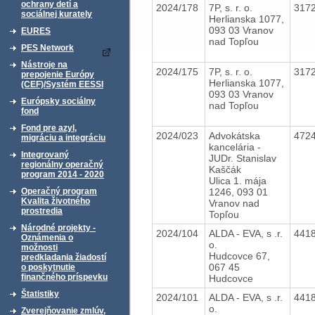
ochrany detí a
2024/178
7P, s. r. o.
317
sociálnej kurately
Herlianska 1077,
093 03 Vranov
EURES
nad Topľou
PES Network
Nástroje na
2024/175
7P, s. r. o.
317
prepojenie Európy
Herlianska 1077,
(CEF)/Systém EESSI
093 03 Vranov
Európsky sociálny
nad Topľou
fond
Fond pre azyl,
2024/023
Advokátska
472
migráciu a integráciu
kancelária -
Integrovaný
JUDr. Stanislav
regionálny operačný
Kaščák
program 2014 - 2020
Ulica 1. mája
1246, 093 01
Operačný program
Kvalita životného
Vranov nad
prostredia
Topľou
Národné projekty -
2024/104
ALDA - EVA, s .r.
441
Oznámenia o
o.
možnosti
Hudcovce 67,
predkladania žiadostí
067 45
o poskytnutie
finančného príspevku
Hudcovce
Štatistiky
2024/101
ALDA - EVA, s .r.
441
o.
Zverejňovanie zmlúv,