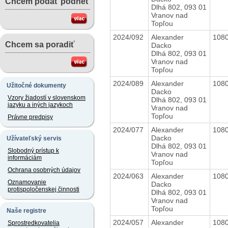
Chcem podať podnet
Dlhá 802, 093 01
Vranov nad
Topľou
2024/092
Alexander
108
Chcem sa poradiť
Dacko
Dlhá 802, 093 01
Vranov nad
Topľou
2024/089
Alexander
108
Užitočné dokumenty
Dacko
Vzory žiadostí v slovenskom
Dlhá 802, 093 01
jazyku a iných jazykoch
Vranov nad
Topľou
Právne predpisy
2024/077
Alexander
108
Dacko
Užívateľský servis
Dlhá 802, 093 01
Slobodný prístup k
Vranov nad
informáciám
Topľou
Ochrana osobných údajov
2024/063
Alexander
108
Oznamovanie
Dacko
protispoločenskej činnosti
Dlhá 802, 093 01
Vranov nad
Topľou
Naše registre
2024/057
Alexander
108
Sprostredkovatelia