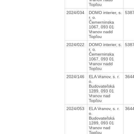
Topľou
2024/034
DOMO interier, s.
538
r. o.
Čemerninska
1067, 093 01
Vranov nadd
Topľou
2024/022
DOMO interier, s.
538
r. o.
Čemerninska
1067, 093 01
Vranov nadd
Topľou
2024/146
ELA Vranov, s. r.
364
o.
Budovateľská
1289, 093 01
Vranov nad
Topľou
2024/053
ELA Vranov, s. r.
364
o.
Budovateľská
1289, 093 01
Vranov nad
Topľou