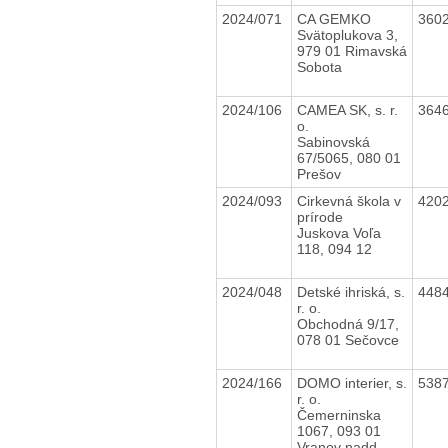
2024/071
CA GEMKO
360
Svätoplukova 3,
979 01 Rimavská
Sobota
2024/106
CAMEA SK, s. r.
364
o.
Sabinovská
67/5065, 080 01
Prešov
2024/093
Cirkevná škola v
420
prírode
Juskova Voľa
118, 094 12
2024/048
Detské ihriská, s.
448
r. o.
Obchodná 9/17,
078 01 Sečovce
2024/166
DOMO interier, s.
538
r. o.
Čemerninska
1067, 093 01
Vranov nadd