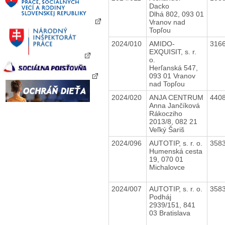
Dacko
Dlhá 802, 093 01
Vranov nad
Topľou
2024/010
AMIDO-
316
EXQUISIT, s. r.
o.
Herľanská 547,
093 01 Vranov
nad Topľou
2024/020
ANJA CENTRUM
440
Anna Jančíková
Rákocziho
2013/8, 082 21
Veľký Šariš
2024/096
AUTOTIP, s. r. o.
358
Humenská cesta
19, 070 01
Michalovce
2024/007
AUTOTIP, s. r. o.
358
Podháj
2939/151, 841
03 Bratislava