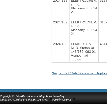
2024/128
ELEKTROCHEM,
316
s. r. o.
Kladzany 99, 094
21
2024/102
ELEKTROCHEM,
316
s. r. o.
Kladzany 99, 094
21
2024/135
ELMIT, s. r. o.
461
M. R. Štefánika
143/169, 093 01
Vranov nad
Topľou
Naspäť na CDaR Vranov nad Topľou,
Copyright ©
Ústredie práce, sociálnych vecí a rodiny
Generuje
redakčný systém BUXUS CMS
spoločnosti
ui42
.