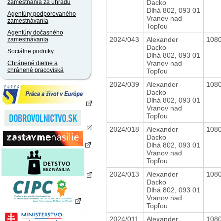
Dacko
zamestnania za úhradu
Dlhá 802, 093 01
Agentúry podporovaného
Vranov nad
zamestnávania
Topľou
Agentúry dočasného
2024/043
Alexander
108
zamestnávania
Dacko
Sociálne podniky
Dlhá 802, 093 01
Vranov nad
Chránené dielne a
chránené pracoviská
Topľou
2024/039
Alexander
108
Dacko
Dlhá 802, 093 01
Vranov nad
Topľou
2024/018
Alexander
108
Dacko
Dlhá 802, 093 01
Vranov nad
Topľou
2024/013
Alexander
108
Dacko
Dlhá 802, 093 01
Vranov nad
Topľou
2024/011
Alexander
108