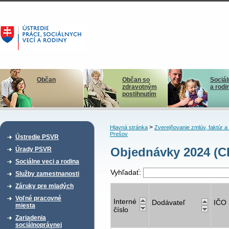
Občan
Občan so
Sociál
zdravotným
a rodi
postihnutím
>
Hlavná stránka
Zverejňovanie zmlúv, faktúr 
Prešov
Ústredie PSVR
Objednávky 2024 (CD
Úrady PSVR
Sociálne veci a rodina
Vyhľadať:
Služby zamestnanosti
Záruky pre mladých
Voľné pracovné
Interné
Dodávateľ
IČO
miesta
číslo
Zariadenia
sociálnoprávnej