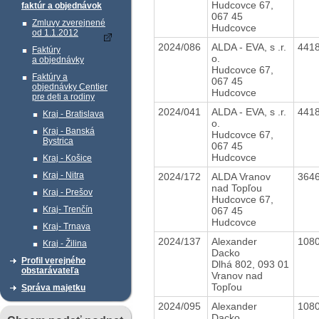
Hudcovce 67,
faktúr a objednávok
067 45
Zmluvy zverejnené
Hudcovce
od 1.1.2012
2024/086
ALDA - EVA, s .r.
441
Faktúry
o.
a objednávky
Hudcovce 67,
Faktúry a
067 45
objednávky Centier
Hudcovce
pre deti a rodiny
2024/041
ALDA - EVA, s .r.
441
Kraj - Bratislava
o.
Kraj - Banská
Hudcovce 67,
Bystrica
067 45
Hudcovce
Kraj - Košice
Kraj - Nitra
2024/172
ALDA Vranov
364
nad Topľou
Kraj - Prešov
Hudcovce 67,
Kraj- Trenčín
067 45
Hudcovce
Kraj- Trnava
2024/137
Alexander
108
Kraj - Žilina
Dacko
Profil verejného
Dlhá 802, 093 01
obstarávateľa
Vranov nad
Topľou
Správa majetku
2024/095
Alexander
108
Dacko