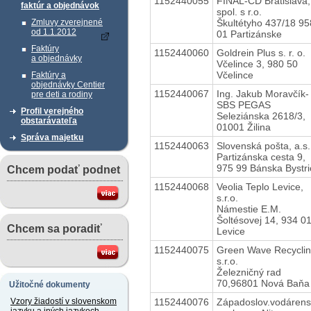
1152440055
FINAL-CD Bratislava,
faktúr a objednávok
spol. s r.o.
Škultétyho 437/18 95
Zmluvy zverejnené
od 1.1.2012
01 Partizánske
Faktúry
1152440060
Goldrein Plus s. r. o.
a objednávky
Včelince 3, 980 50
Včelince
Faktúry a
objednávky Centier
1152440067
Ing. Jakub Moravčík-
pre deti a rodiny
SBS PEGAS
Profil verejného
Seleziánska 2618/3,
obstarávateľa
01001 Žilina
Správa majetku
1152440063
Slovenská pošta, a.s.
Partizánska cesta 9,
975 99 Bánska Bystri
Chcem podať podnet
1152440068
Veolia Teplo Levice,
s.r.o.
Námestie E.M.
Šoltésovej 14, 934 0
Chcem sa poradiť
Levice
1152440075
Green Wave Recyclin
s.r.o.
Železničný rad
70,96801 Nová Baňa
Užitočné dokumenty
1152440076
Západoslov.vodáren
Vzory žiadostí v slovenskom