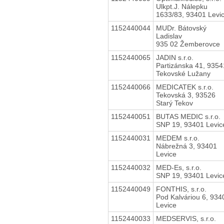
Ulkpt.J. Nálepku
1633/83, 93401 Levi
1152440044
MUDr. Bátovský
Ladislav
935 02 Žemberovce
1152440065
JADIN s.r.o.
Partizánska 41, 9354
Tekovské Lužany
1152440066
MEDICATEK s.r.o.
Tekovská 3, 93526
Starý Tekov
1152440051
BUTAS MEDIC s.r.o.
SNP 19, 93401 Levic
1152440031
MEDEM s.r.o.
Nábrežná 3, 93401
Levice
1152440032
MED-Es, s.r.o.
SNP 19, 93401 Levic
1152440049
FONTHIS, s.r.o.
Pod Kalváriou 6, 934
Levice
1152440033
MEDSERVIS, s.r.o.