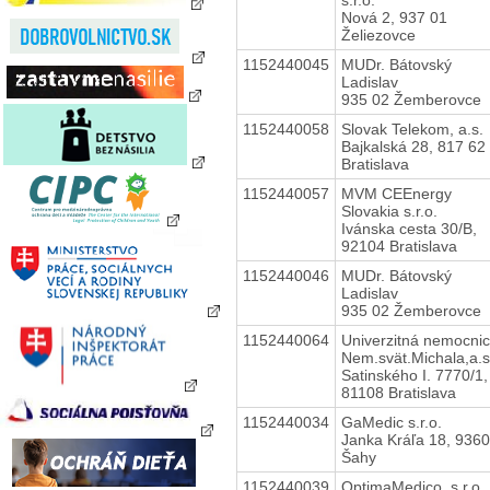
Nová 2, 937 01
Želiezovce
1152440045
MUDr. Bátovský
Ladislav
935 02 Žemberovce
1152440058
Slovak Telekom, a.s.
Bajkalská 28, 817 62
Bratislava
1152440057
MVM CEEnergy
Slovakia s.r.o.
Ivánska cesta 30/B,
92104 Bratislava
1152440046
MUDr. Bátovský
Ladislav
935 02 Žemberovce
1152440064
Univerzitná nemocnic
Nem.svät.Michala,a.s
Satinského I. 7770/1,
81108 Bratislava
1152440034
GaMedic s.r.o.
Janka Kráľa 18, 936
Šahy
1152440039
OptimaMedico, s.r.o.