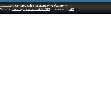
Copyright ©
Ústredie práce, sociálnych vecí a rodiny
Generuje
redakčný systém BUXUS CMS
spoločnosti
ui42
.