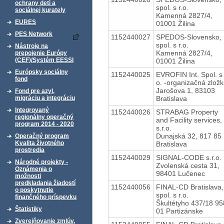
ochrany detí a
spol. s r.o.
sociálnej kurately
Kamenná 2827/4,
EURES
01001 Žilina
PES Network
1152440027
SPEDOS-Slovensko,
spol. s r.o.
Nástroje na
Kamenná 2827/4,
prepojenie Európy
(CEF)/Systém EESSI
01001 Žilina
Európsky sociálny
1152440025
EVROFIN Int. Spol. s 
fond
o. -organizačná zlož
Jarošova 1, 83103
Fond pre azyl,
Bratislava
migráciu a integráciu
Integrovaný
1152440026
STRABAG Property
regionálny operačný
and Facility services,
program 2014 - 2020
s.r.o.
Dunajská 32, 817 85
Operačný program
Kvalita životného
Bratislava
prostredia
1152440029
SIGNAL-CODE s.r.o.
Národné projekty -
Zvolenská cesta 31,
Oznámenia o
98401 Lučenec
možnosti
predkladania žiadostí
1152440056
FINAL-CD Bratislava,
o poskytnutie
spol. s r.o.
finančného príspevku
Škultétyho 437/18 95
Štatistiky
01 Partizánske
Zverejňovanie zmlúv,