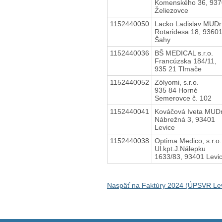
Komenského 36, 937
Želiezovce
1152440050
Lacko Ladislav MUDr
Rotaridesa 18, 9360
Šahy
1152440036
BŠ MEDICAL s.r.o.
Francúzska 184/11,
935 21 Tlmače
1152440052
Zólyomi, s.r.o.
935 84 Horné
Semerovce č. 102
1152440041
Kováčová Iveta MUDr
Nábrežná 3, 93401
Levice
1152440038
Optima Medico, s.r.o.
Ul.kpt.J.Nálepku
1633/83, 93401 Levi
Naspäť na Faktúry 2024 (ÚPSVR Lev