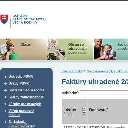
Občan
Občan so
Sociál
zdravotným
a rodi
postihnutím
>
Hlavná stránka
Zverejňovanie zmlúv, faktúr 
Ústredie PSVR
Faktúry uhradené 2
Úrady PSVR
Sociálne veci a rodina
Vyhľadať:
Služby zamestnanosti
Záruky pre mladých
Interné
Dodávateľ
Voľné pracovné
číslo
miesta
Zariadenia
sociálnoprávnej
1152440028
SPEDOS-Slovensko,