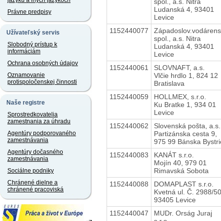
jazyku a iných jazykoch
spol., a.s. Nitra
Ludanská 4, 93401
Právne predpisy
Levice
1152440077
Západoslov.vodáren
Užívateľský servis
spol., a.s. Nitra
Slobodný prístup k
Ludanská 4, 93401
informáciám
Levice
Ochrana osobných údajov
1152440061
SLOVNAFT, a.s.
Vlčie hrdlo 1, 824 12
Oznamovanie
protispoločenskej činnosti
Bratislava
1152440059
HOLLMEX, s.r.o.
Naše registre
Ku Bratke 1, 934 01
Levice
Sprostredkovatelia
zamestnania za úhradu
1152440062
Slovenská pošta, a.s.
Partizánska cesta 9,
Agentúry podporovaného
zamestnávania
975 99 Bánska Bystri
Agentúry dočasného
1152440083
KANÁT s.r.o.
zamestnávania
Mojín 40, 979 01
Rimavská Sobota
Sociálne podniky
Chránené dielne a
1152440088
DOMAPLAST s.r.o.
chránené pracoviská
Kvetná ul. Č. 2988/50
93405 Levice
1152440047
MUDr. Orság Juraj
s.r.o.