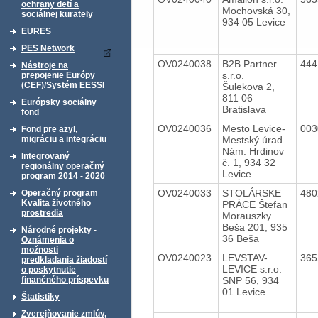
ochrany detí a
Mochovská 30,
sociálnej kurately
934 05 Levice
EURES
PES Network
OV0240038
B2B Partner
44
Nástroje na
s.r.o.
prepojenie Európy
(CEF)/Systém EESSI
Šulekova 2,
811 06
Európsky sociálny
Bratislava
fond
OV0240036
Mesto Levice-
00
Fond pre azyl,
Mestský úrad
migráciu a integráciu
Nám. Hrdinov
Integrovaný
č. 1, 934 32
regionálny operačný
Levice
program 2014 - 2020
OV0240033
STOLÁRSKE
48
Operačný program
Kvalita životného
PRÁCE Štefan
prostredia
Morauszky
Beša 201, 935
Národné projekty -
36 Beša
Oznámenia o
možnosti
OV0240023
LEVSTAV-
36
predkladania žiadostí
LEVICE s.r.o.
o poskytnutie
SNP 56, 934
finančného príspevku
01 Levice
Štatistiky
Zverejňovanie zmlúv,