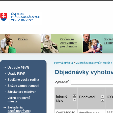
Občan
Občan so
Sociál
zdravotným
a rodi
postihnutím
>
Hlavná stránka
Zverejňovanie zmlúv, faktúr 
Ústredie PSVR
Objednávky vyhotov
Úrady PSVR
Sociálne veci a rodina
Vyhľadať:
Služby zamestnanosti
Záruky pre mladých
Interné
Dodávateľ
IČO
Voľné pracovné
číslo
miesta
Zariadenia
sociálnoprávnej
OV0240040
Amalion s.r.o.
36