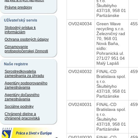
jazyku a iných jazykoch
s r.o.
Škultétyho
Právne predpisy
437/18, 958 01
Partizánske
Užívateľský servis
OV0240034
Green Wave
45
Slobodný prístup k
recycling s.r.o.
informáciám
Železničný rad
70, 968 01
Ochrana osobných údajov
Nová Baňa,
Oznamovanie
sídlo:
protispoločenskej činnosti
Pohranická ul.
271/27 951 04
Malý Lapáš
Naše registre
OV0240032
FINAL-CD
45
Sprostredkovatelia
zamestnania za úhradu
Bratislava spol.
s r.o.
Agentúry podporovaného
Škultétyho
zamestnávania
437/18, 958 01
Agentúry dočasného
Partizánske
zamestnávania
OV0240031
FINAL-CD
45
Sociálne podniky
Bratislava spol.
s r.o.
Chránené dielne a
chránené pracoviská
Škultétyho
437/18, 958 01
Partizánske
OV0240030
FINAL-CD
45