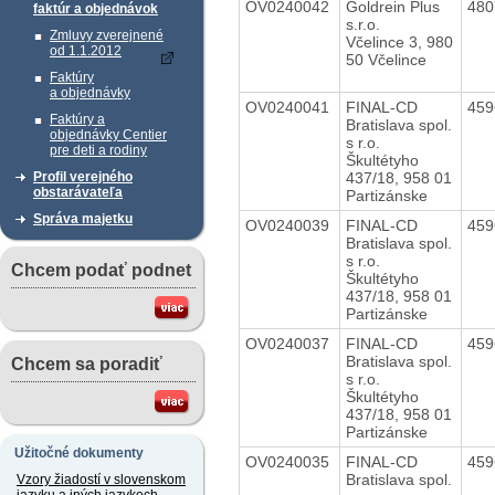
OV0240042
Goldrein Plus
48
faktúr a objednávok
s.r.o.
Zmluvy zverejnené
Včelince 3, 980
od 1.1.2012
50 Včelince
Faktúry
a objednávky
OV0240041
FINAL-CD
45
Faktúry a
Bratislava spol.
objednávky Centier
s r.o.
pre deti a rodiny
Škultétyho
437/18, 958 01
Profil verejného
obstarávateľa
Partizánske
Správa majetku
OV0240039
FINAL-CD
45
Bratislava spol.
s r.o.
Chcem podať podnet
Škultétyho
437/18, 958 01
Partizánske
OV0240037
FINAL-CD
45
Bratislava spol.
Chcem sa poradiť
s r.o.
Škultétyho
437/18, 958 01
Partizánske
Užitočné dokumenty
OV0240035
FINAL-CD
45
Bratislava spol.
Vzory žiadostí v slovenskom