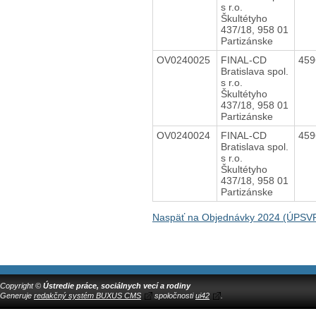
s r.o.
Škultétyho
437/18, 958 01
Partizánske
OV0240025
FINAL-CD
45
Bratislava spol.
s r.o.
Škultétyho
437/18, 958 01
Partizánske
OV0240024
FINAL-CD
45
Bratislava spol.
s r.o.
Škultétyho
437/18, 958 01
Partizánske
Naspäť na Objednávky 2024 (ÚPSVR
Copyright ©
Ústredie práce, sociálnych vecí a rodiny
Generuje
redakčný systém BUXUS CMS
spoločnosti
ui42
.