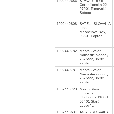
1902440686
STAVART s.r.o.
Čerenčianska 22,
97901 Rimavská
Sobota
1902440808
SATEL - SLOVAKIA
s.r.o.
Mnoheľova 825,
05801 Poprad
1902440782
Mesto Zvolen
Námestie slobody
2525/22, 96001
Zvolen
1902440781
Mesto Zvolen
Námestie slobody
2525/22, 96001
Zvolen
1902440729
Mesto Stará
Ľubovňa
Obchodná 1108/1,
06401 Stará
Ľubovňa
1902440694
AGRIS SLOVAKIA