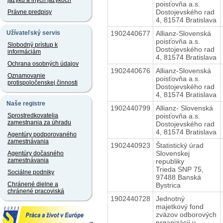
jazyku a iných jazykoch
poisťovňa a.s.
Dostojevského rad
Právne predpisy
4, 81574 Bratislava
1902440677
Allianz-Slovenská
Užívateľský servis
poisťovňa a.s.
Slobodný prístup k
Dostojevského rad
informáciám
4, 81574 Bratislava
Ochrana osobných údajov
1902440676
Allianz-Slovenská
Oznamovanie
poisťovňa a.s.
protispoločenskej činnosti
Dostojevského rad
4, 81574 Bratislava
Naše registre
1902440799
Allianz- Slovenská
poisťovňa a.s.
Sprostredkovatelia
zamestnania za úhradu
Dostojevského rad
4, 81574 Bratislava
Agentúry podporovaného
zamestnávania
1902440923
Štatistický úrad
Slovenskej
Agentúry dočasného
zamestnávania
republiky
Trieda SNP 75,
Sociálne podniky
97488 Banská
Chránené dielne a
Bystrica
chránené pracoviská
1902440728
Jednotný
majetkový fond
zväzov odborových
prganizácií v