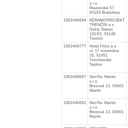
s.r.o.
Riazanská 57,
83103 Bratislava
1902440684
KERAMOPROJEKT
TRENČÍN a.s.
Dolný Šianec
1013/1, 91148
Trenčín
1902440777
Hotel Flóra a.s.
ul. 17.novembra
25, 91451
Trenčianske
Teplice
1902440697
NeoTec Martin
s.r.o.
Brezová 13, 03601
Martin
1902440651
NeoTec Martin
s.r.o.
Brezová 13, 03601
Martin