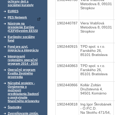
ochrany detí a
Metodova 8, 09101
sociálnej kurately
Stropkov
EURES
PES Network
1902440787
Viera Vrabľová
Nástroje na
Metodova 8, 09101
prepojenie Európy
(CEF)/Systém EESSI
Stropkov
Európsky sociálny
fond
1902440915
TPD spol. s r.o.
Fond pre azyl,
Farského 26,
migráciu a integráciu
85101 Bratislava
Integrovaný
regionálny operačný
program 2014 - 2020
1902440863
TPD spol. s r.o.
Farského 26,
Operačný program
Kvalita životného
85101 Bratislava
prostredia
Národné projekty -
1902440866
Kollár Zoltán
Oznámenia o
Družstevná 4,
možnosti
94501 Komárno
predkladania žiadostí
o poskytnutie
finančného príspevku
1902440818
Ing.Igor Škrobánek
Štatistiky
- O.P.C.D.
Na Skotňu 471/54,
Zverejňovanie zmlúv,