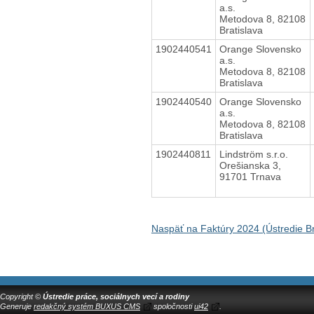
a.s.
Metodova 8, 82108
Bratislava
1902440541
Orange Slovensko
a.s.
Metodova 8, 82108
Bratislava
1902440540
Orange Slovensko
a.s.
Metodova 8, 82108
Bratislava
1902440811
Lindström s.r.o.
Orešianska 3,
91701 Trnava
Naspäť na Faktúry 2024 (Ústredie Br
Copyright ©
Ústredie práce, sociálnych vecí a rodiny
Generuje
redakčný systém BUXUS CMS
spoločnosti
ui42
.