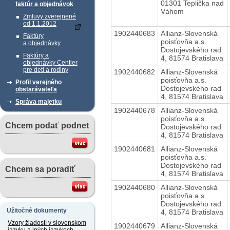
01301 Teplička nad
faktúr a objednávok
Váhom
Zmluvy zverejnené
od 1.1.2012
1902440683
Allianz-Slovenská
Faktúry
poisťovňa a.s.
a objednávky
Dostojevského rad
Faktúry a
4, 81574 Bratislava
objednávky Centier
pre deti a rodiny
1902440682
Allianz-Slovenská
poisťovňa a.s.
Profil verejného
Dostojevského rad
obstarávateľa
4, 81574 Bratislava
Správa majetku
1902440678
Allianz-Slovenská
poisťovňa a.s.
Chcem podať podnet
Dostojevského rad
4, 81574 Bratislava
1902440681
Allianz-Slovenská
poisťovňa a.s.
Dostojevského rad
Chcem sa poradiť
4, 81574 Bratislava
1902440680
Allianz-Slovenská
poisťovňa a.s.
Dostojevského rad
Užitočné dokumenty
4, 81574 Bratislava
Vzory žiadostí v slovenskom
1902440679
Allianz-Slovenská