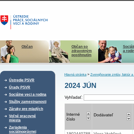
Občan
Občan so
Sociál
zdravotným
a rodi
postihnutím
>
Hlavná stránka
Zverejňovanie zmlúv, faktúr 
Ústredie PSVR
2024 JÚN
Úrady PSVR
Sociálne veci a rodina
Vyhľadať:
Služby zamestnanosti
Záruky pre mladých
Interné
Dodávateľ
Voľné pracovné
číslo
miesta
Zariadenia
sociálnoprávnej
1902440788
Viera Vrabľová