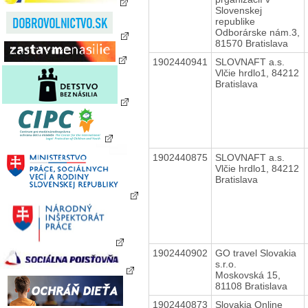
Slovenskej
republike
Odborárske nám.3,
81570 Bratislava
1902440941
SLOVNAFT a.s.
Vlčie hrdlo1, 84212
Bratislava
1902440875
SLOVNAFT a.s.
Vlčie hrdlo1, 84212
Bratislava
1902440902
GO travel Slovakia
s.r.o.
Moskovská 15,
81108 Bratislava
1902440873
Slovakia Online